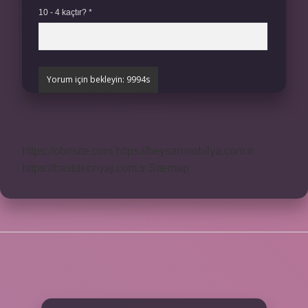
10 - 4 kaçtır?
*
https://obirsite.com
https://beysanmobilya.com.tr
https://bastdebriyaj.com.tr
Sitemap
SIDEBAR