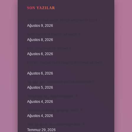
SON YAZILAR
Yıllık geliri ne kadar olursa vergi verilir 2024 ?
Ağustos 9, 2026
kuzu baskül et fiyatları ne kadar ?
Ağustos 8, 2026
Emir buyurmak ne demek ?
Ağustos 6, 2026
Kur’an’ı baştan sona okuyup bitirmeye ne denir
?
Ağustos 6, 2026
Ay gibi gök cisimlerine verilen isim nedir ?
Ağustos 5, 2026
Barbunya kaç dakika haşlanır ?
Ağustos 4, 2026
Alüminyum kemik hastalığı nedir ?
Ağustos 4, 2026
Yeni tanışılan kıza ne hediye alınır ?
Temmuz 29, 2026