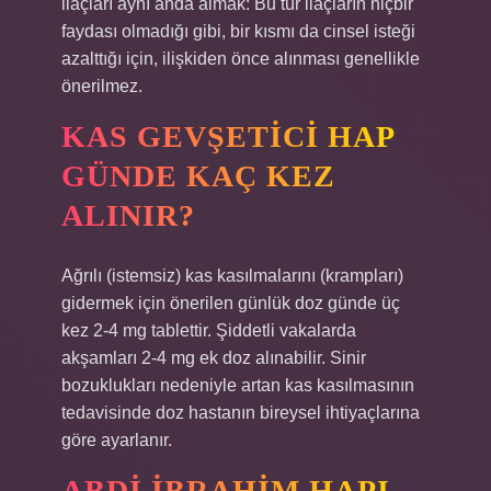
ilaçları aynı anda almak: Bu tür ilaçların hiçbir
faydası olmadığı gibi, bir kısmı da cinsel isteği
azalttığı için, ilişkiden önce alınması genellikle
önerilmez.
KAS GEVŞETICI HAP
GÜNDE KAÇ KEZ
ALINIR?
Ağrılı (istemsiz) kas kasılmalarını (krampları)
gidermek için önerilen günlük doz günde üç
kez 2-4 mg tablettir. Şiddetli vakalarda
akşamları 2-4 mg ek doz alınabilir. Sinir
bozuklukları nedeniyle artan kas kasılmasının
tedavisinde doz hastanın bireysel ihtiyaçlarına
göre ayarlanır.
ABDI İBRAHIM HAPI