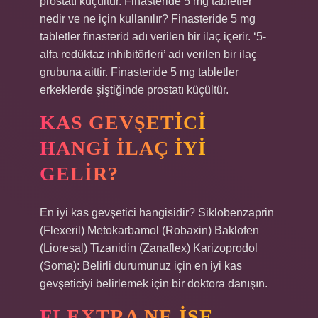
prostatı küçültür. Finasteride 5 mg tabletler
nedir ve ne için kullanılır? Finasteride 5 mg
tabletler finasterid adı verilen bir ilaç içerir. ‘5-
alfa redüktaz inhibitörleri’ adı verilen bir ilaç
grubuna aittir. Finasteride 5 mg tabletler
erkeklerde şiştiğinde prostatı küçültür.
KAS GEVŞETICI
HANGI ILAÇ IYI
GELIR?
En iyi kas gevşetici hangisidir? Siklobenzaprin
(Flexeril) Metokarbamol (Robaxin) Baklofen
(Lioresal) Tizanidin (Zanaflex) Karizoprodol
(Soma): Belirli durumunuz için en iyi kas
gevşeticiyi belirlemek için bir doktora danışın.
FLEXTRA NE IŞE