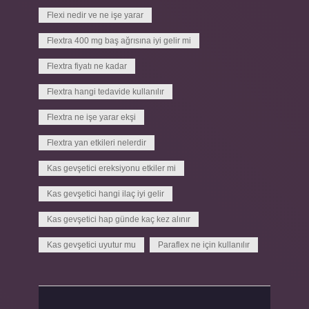
Flexi nedir ve ne işe yarar
Flextra 400 mg baş ağrısına iyi gelir mi
Flextra fiyatı ne kadar
Flextra hangi tedavide kullanılır
Flextra ne işe yarar ekşi
Flextra yan etkileri nelerdir
Kas gevşetici ereksiyonu etkiler mi
Kas gevşetici hangi ilaç iyi gelir
Kas gevşetici hap günde kaç kez alınır
Kas gevşetici uyutur mu
Paraflex ne için kullanılır