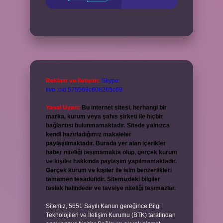
Reklam ve İletişim:
Skype:
live:.cid.575569c608265c69
Yasal Uyarı:
Bu internet sitesi, herhangi bir
marka, kurum veya şahıs şirketi ile hiçbir
bağlantısı bulunmamaktadır. Sitede yalnızca
kendi hazırladığımız makaleler
paylaşılmaktadır. Burada yer alan içerikler
haber niteliği taşımamakta olup, gerçek kurum
ve kişiler hakkında paylaşım yapılmamaktadır.
Gerçek kurum ve kişiler ile isim benzerlikleri
tamamen tesadüfidir. Sitemizdeki bilgiler
taslak halindedir ve tavsiye niteliği taşımazlar.
Sitemiz, 5651 Sayılı Kanun gereğince Bilgi
Teknolojileri ve İletişim Kurumu (BTK) tarafından