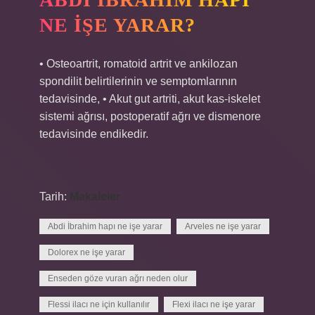
NE IŞE YARAR?
• Osteoartrit, romatoid artrit ve ankilozan
spondilit belirtilerinin ve semptomlarının
tedavisinde, • Akut gut artriti, akut kas-iskelet
sistemi ağrısı, postoperatif ağrı ve dismenore
tedavisinde endikedir.
Tarih:
Makaleler
Abdi İbrahim hapı ne işe yarar
Arveles ne işe yarar
Dolorex ne işe yarar
Enseden göze vuran ağrı neden olur
Flessi ilacı ne için kullanılır
Flexi ilacı ne işe yarar