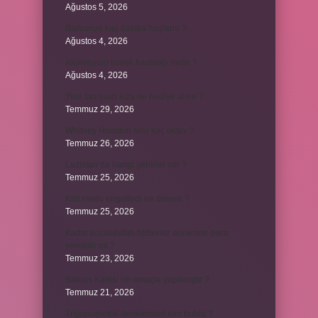
Ağustos 5, 2026
Barbunya kaç dakika haşlanır ?
Ağustos 4, 2026
Alüminyum kemik hastalığı nedir ?
Ağustos 4, 2026
Yeni tanışılan kıza ne hediye alınır ?
Temmuz 29, 2026
Whitney Houston sesi kaç oktav ?
Temmuz 26, 2026
Lazistan’da hangi şehirler var ?
Temmuz 25, 2026
Kilit modu engelledi ne demek ?
Temmuz 25, 2026
Kadın kocasından habersiz annesine para
verebilir mi ?
Temmuz 23, 2026
Bakras Kalesi ne amaçla yapılmıştır ?
Temmuz 21, 2026
Trigonometrik denklemleri kim buldu ?