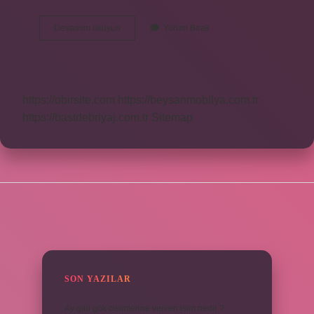
Flextra
Devamını okuyun
Yorum Bırak
Nedir
Ne
Işe
Yarar
https://obirsite.com
https://beysanmobilya.com.tr
https://bastdebriyaj.com.tr
Sitemap
SIDEBAR
SON YAZILAR
Ay gibi gök cisimlerine verilen isim nedir ?