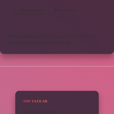
Flextra
Devamını okuyun
Yorum Bırak
Nedir
Ne
Işe
Yarar
https://obirsite.com
https://beysanmobilya.com.tr
https://bastdebriyaj.com.tr
Sitemap
SIDEBAR
SON YAZILAR
Emir buyurmak ne demek ?