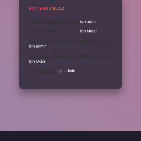
SON YORUMLAR
3 Aylık Hamilelik Hissedilir Mi
için
admin
3 Aylık Hamilelik Hissedilir Mi
için
Murat
Eşinin Rızası Olmadan Ikinci Evlilik Yapabilir Mi
için
admin
Eşinin Rızası Olmadan Ikinci Evlilik Yapabilir Mi
için
Okan
Haşat Nedir Tdk
için
admin
piabella