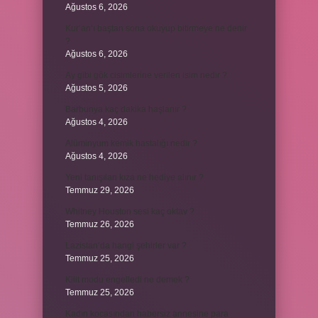
Ağustos 6, 2026
Kur’an’ı baştan sona okuyup bitirmeye ne denir
?
Ağustos 6, 2026
Ay gibi gök cisimlerine verilen isim nedir ?
Ağustos 5, 2026
Barbunya kaç dakika haşlanır ?
Ağustos 4, 2026
Alüminyum kemik hastalığı nedir ?
Ağustos 4, 2026
Yeni tanışılan kıza ne hediye alınır ?
Temmuz 29, 2026
Whitney Houston sesi kaç oktav ?
Temmuz 26, 2026
Lazistan’da hangi şehirler var ?
Temmuz 25, 2026
Kilit modu engelledi ne demek ?
Temmuz 25, 2026
Kadın kocasından habersiz annesine para