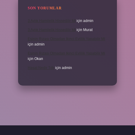
SON YORUMLAR
3 Aylık Hamilelik Hissedilir Mi
için
admin
3 Aylık Hamilelik Hissedilir Mi
için
Murat
Eşinin Rızası Olmadan Ikinci Evlilik Yapabilir Mi
için
admin
Eşinin Rızası Olmadan Ikinci Evlilik Yapabilir Mi
için
Okan
Haşat Nedir Tdk
için
admin
piabella