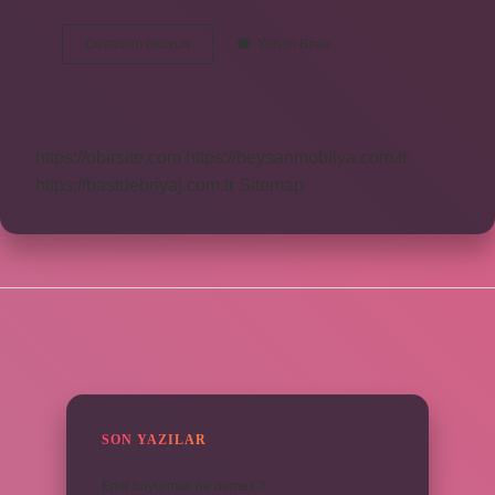
Flextra
Devamını okuyun
Yorum Bırak
Nedir
Ne
Işe
Yarar
https://obirsite.com
https://beysanmobilya.com.tr
https://bastdebriyaj.com.tr
Sitemap
SIDEBAR
SON YAZILAR
Emir buyurmak ne demek ?