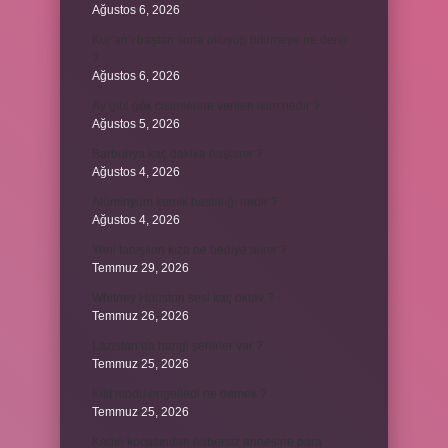
Ağustos 6, 2026
Kur’an’ı baştan sona okuyup bitirmeye ne denir
?
Ağustos 6, 2026
Ay gibi gök cisimlerine verilen isim nedir ?
Ağustos 5, 2026
Barbunya kaç dakika haşlanır ?
Ağustos 4, 2026
Alüminyum kemik hastalığı nedir ?
Ağustos 4, 2026
Yeni tanışılan kıza ne hediye alınır ?
Temmuz 29, 2026
Whitney Houston sesi kaç oktav ?
Temmuz 26, 2026
Lazistan’da hangi şehirler var ?
Temmuz 25, 2026
Kilit modu engelledi ne demek ?
Temmuz 25, 2026
Kadın kocasından habersiz annesine para