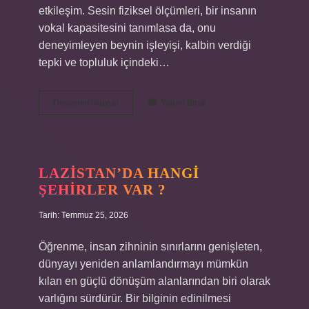
etkileşim. Sesin fiziksel ölçümleri, bir insanın
vokal kapasitesini tanımlasa da, onu
deneyimleyen beynin işleyişi, kalbin verdiği
tepki ve topluluk içindeki…
Whitney
Devamını okuyun
Yorum Bırak
Houston
sesi
kaç
oktav
?
LAZISTAN’DA HANGI
ŞEHIRLER VAR ?
Tarih: Temmuz 25, 2026
Öğrenme, insan zihninin sınırlarını genişleten,
dünyayı yeniden anlamlandırmayı mümkün
kılan en güçlü dönüşüm alanlarından biri olarak
varlığını sürdürür. Bir bilginin edinilmesi