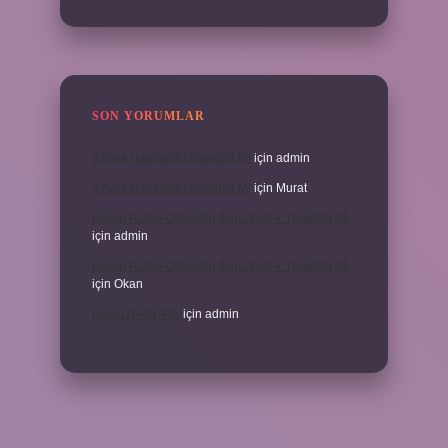
SON YORUMLAR
3 Aylık Hamilelik Hissedilir Mi
için
admin
3 Aylık Hamilelik Hissedilir Mi
için
Murat
Eşinin Rızası Olmadan Ikinci Evlilik Yapabilir Mi
için
admin
Eşinin Rızası Olmadan Ikinci Evlilik Yapabilir Mi
için
Okan
Haşat Nedir Tdk
için
admin