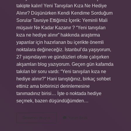
takipte kalın! Yeni Tanışılan Kıza Ne Hediye
Alınır? Düşünürken Kendi Kendime Sorduğum
Sorular Tavsiye Ettiğimiz İçerik: Yeminli Mali
müşavir Ne Kadar Kazanır ? “Yeni tanışılan
kıza ne hediye alınır” hakkında araştırma
yapanlar için hazırlanan bu içerikte önemli
noktalara değineceğiz. İstanbul’da yaşıyorum,
27 yaşındayım ve gündüzleri ofiste çalışırken
akşamları blog yazıyorum. Geçen gün kafamda
takılan bir soru vardı: “Yeni tanışılan kıza ne
hediye alınır?” Hani tanıştığınız, birkaç sohbet
ettiniz ama birbirinizi derinlemesine
tanımadınız birisi… İşte o noktada hediye
seçmek, bazen düşündüğümden…
Yeni
Devamını okuyun
Yorum Bırak
tanışılan
kıza