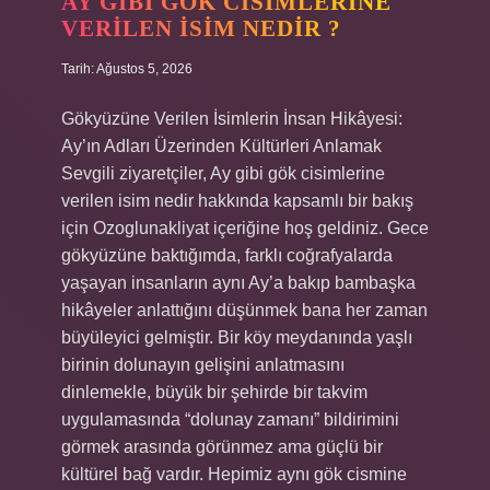
AY GIBI GÖK CISIMLERINE
denir
VERILEN ISIM NEDIR ?
?
Tarih: Ağustos 5, 2026
Gökyüzüne Verilen İsimlerin İnsan Hikâyesi:
Ay’ın Adları Üzerinden Kültürleri Anlamak
Sevgili ziyaretçiler, Ay gibi gök cisimlerine
verilen isim nedir hakkında kapsamlı bir bakış
için Ozoglunakliyat içeriğine hoş geldiniz. Gece
gökyüzüne baktığımda, farklı coğrafyalarda
yaşayan insanların aynı Ay’a bakıp bambaşka
hikâyeler anlattığını düşünmek bana her zaman
büyüleyici gelmiştir. Bir köy meydanında yaşlı
birinin dolunayın gelişini anlatmasını
dinlemekle, büyük bir şehirde bir takvim
uygulamasında “dolunay zamanı” bildirimini
görmek arasında görünmez ama güçlü bir
kültürel bağ vardır. Hepimiz aynı gök cismine