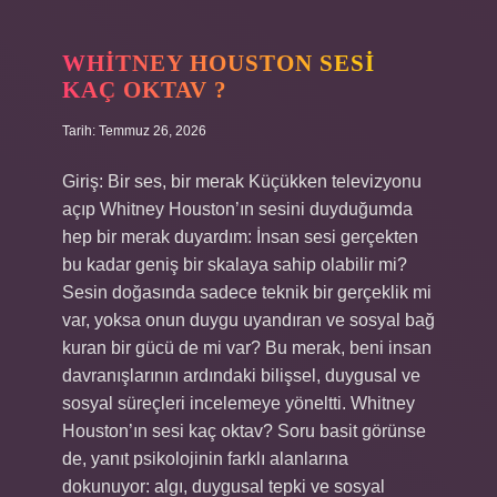
ne
hediye
alınır
WHITNEY HOUSTON SESI
?
KAÇ OKTAV ?
Tarih: Temmuz 26, 2026
Giriş: Bir ses, bir merak Küçükken televizyonu
açıp Whitney Houston’ın sesini duyduğumda
hep bir merak duyardım: İnsan sesi gerçekten
bu kadar geniş bir skalaya sahip olabilir mi?
Sesin doğasında sadece teknik bir gerçeklik mi
var, yoksa onun duygu uyandıran ve sosyal bağ
kuran bir gücü de mi var? Bu merak, beni insan
davranışlarının ardındaki bilişsel, duygusal ve
sosyal süreçleri incelemeye yöneltti. Whitney
Houston’ın sesi kaç oktav? Soru basit görünse
de, yanıt psikolojinin farklı alanlarına
dokunuyor: algı, duygusal tepki ve sosyal