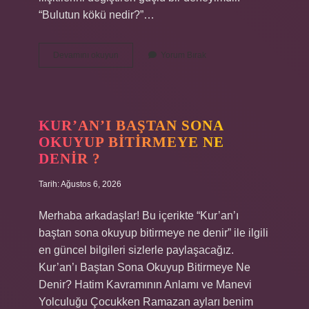
“Bulutun kökü nedir?”…
Emir
Devamını okuyun
Yorum Bırak
buyurmak
ne
demek
?
KUR’AN’I BAŞTAN SONA
OKUYUP BITIRMEYE NE
DENIR ?
Tarih: Ağustos 6, 2026
Merhaba arkadaşlar! Bu içerikte “Kur’an’ı
baştan sona okuyup bitirmeye ne denir” ile ilgili
en güncel bilgileri sizlerle paylaşacağız.
Kur’an’ı Baştan Sona Okuyup Bitirmeye Ne
Denir? Hatim Kavramının Anlamı ve Manevi
Yolculuğu Çocukken Ramazan ayları benim