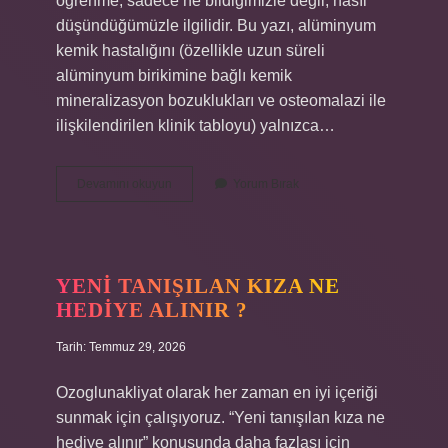
öğrenme, sadece ne bildiğimizle değil, nasıl
düşündüğümüzle ilgilidir. Bu yazı, alüminyum
kemik hastalığını (özellikle uzun süreli
alüminyum birikimine bağlı kemik
mineralizasyon bozuklukları ve osteomalazi ile
ilişkilendirilen klinik tabloyu) yalnızca…
Alüminyum
Devamını okuyun
Yorum Bırak
kemik
hastalığı
nedir
?
YENI TANIŞILAN KIZA NE
HEDIYE ALINIR ?
Tarih: Temmuz 29, 2026
Ozoglunakliyat olarak her zaman en iyi içeriği
sunmak için çalışıyoruz. “Yeni tanışılan kıza ne
hediye alınır” konusunda daha fazlası için