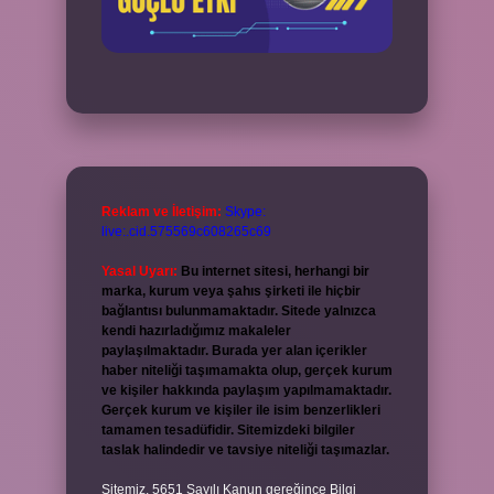
Reklam ve İletişim:
Skype:
live:.cid.575569c608265c69
Yasal Uyarı:
Bu internet sitesi, herhangi bir
marka, kurum veya şahıs şirketi ile hiçbir
bağlantısı bulunmamaktadır. Sitede yalnızca
kendi hazırladığımız makaleler
paylaşılmaktadır. Burada yer alan içerikler
haber niteliği taşımamakta olup, gerçek kurum
ve kişiler hakkında paylaşım yapılmamaktadır.
Gerçek kurum ve kişiler ile isim benzerlikleri
tamamen tesadüfidir. Sitemizdeki bilgiler
taslak halindedir ve tavsiye niteliği taşımazlar.
Sitemiz, 5651 Sayılı Kanun gereğince Bilgi