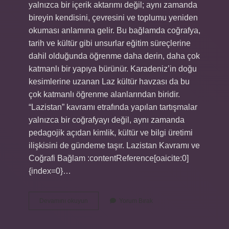
yalnızca bir içerik aktarımı değil; aynı zamanda
bireyin kendisini, çevresini ve toplumu yeniden
okuması anlamına gelir. Bu bağlamda coğrafya,
tarih ve kültür gibi unsurlar eğitim süreçlerine
dahil olduğunda öğrenme daha derin, daha çok
katmanlı bir yapıya bürünür. Karadeniz’in doğu
kesimlerine uzanan Laz kültür havzası da bu
çok katmanlı öğrenme alanlarından biridir.
“Lazistan” kavramı etrafında yapılan tartışmalar
yalnızca bir coğrafyayı değil, aynı zamanda
pedagojik açıdan kimlik, kültür ve bilgi üretimi
ilişkisini de gündeme taşır. Lazistan Kavramı ve
Coğrafi Bağlam :contentReference[oaicite:0]
{index=0}…
Lazistan’da
Devamını okuyun
Yorum Bırak
hangi
şehirler
var