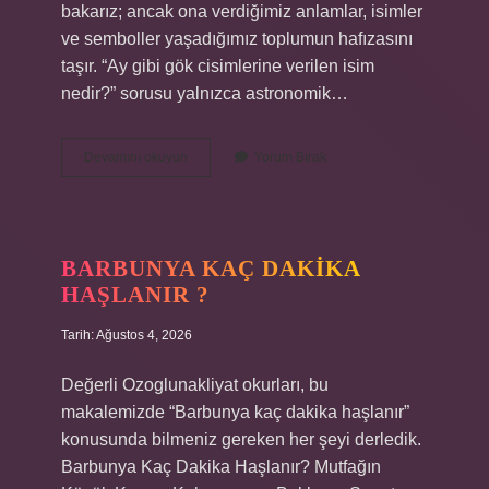
bakarız; ancak ona verdiğimiz anlamlar, isimler
ve semboller yaşadığımız toplumun hafızasını
taşır. “Ay gibi gök cisimlerine verilen isim
nedir?” sorusu yalnızca astronomik…
Ay
Devamını okuyun
Yorum Bırak
gibi
gök
cisimlerine
verilen
isim
BARBUNYA KAÇ DAKIKA
nedir
HAŞLANIR ?
?
Tarih: Ağustos 4, 2026
Değerli Ozoglunakliyat okurları, bu
makalemizde “Barbunya kaç dakika haşlanır”
konusunda bilmeniz gereken her şeyi derledik.
Barbunya Kaç Dakika Haşlanır? Mutfağın