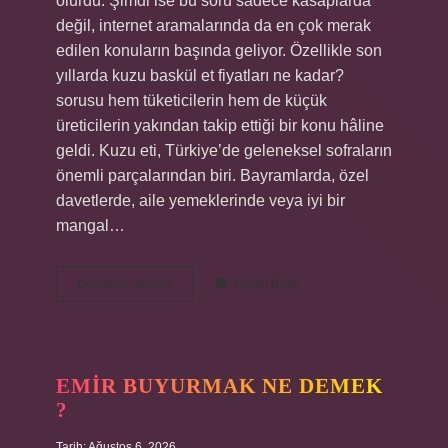
olurdu. Şimdi ise bu soru sadece kasaplarda
değil, internet aramalarında da en çok merak
edilen konuların başında geliyor. Özellikle son
yıllarda kuzu baskül et fiyatları ne kadar?
sorusu hem tüketicilerin hem de küçük
üreticilerin yakından takip ettiği bir konu hâline
geldi. Kuzu eti, Türkiye’de geleneksel sofraların
önemli parçalarından biri. Bayramlarda, özel
davetlerde, aile yemeklerinde veya iyi bir
mangal…
kuzu
Devamını okuyun
Yorum Bırak
baskül
et
fiyatları
ne
kadar
EMIR BUYURMAK NE DEMEK
?
?
Tarih: Ağustos 6, 2026