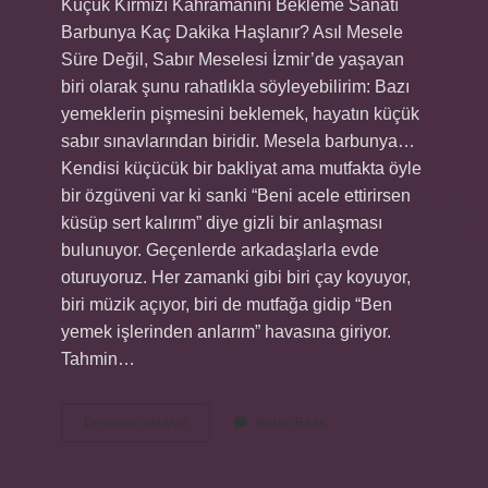
Küçük Kırmızı Kahramanını Bekleme Sanatı
Barbunya Kaç Dakika Haşlanır? Asıl Mesele
Süre Değil, Sabır Meselesi İzmir’de yaşayan
biri olarak şunu rahatlıkla söyleyebilirim: Bazı
yemeklerin pişmesini beklemek, hayatın küçük
sabır sınavlarından biridir. Mesela barbunya…
Kendisi küçücük bir bakliyat ama mutfakta öyle
bir özgüveni var ki sanki “Beni acele ettirirsen
küsüp sert kalırım” diye gizli bir anlaşması
bulunuyor. Geçenlerde arkadaşlarla evde
oturuyoruz. Her zamanki gibi biri çay koyuyor,
biri müzik açıyor, biri de mutfağa gidip “Ben
yemek işlerinden anlarım” havasına giriyor.
Tahmin…
Barbunya
Devamını okuyun
Yorum Bırak
kaç
dakika
haşlanır