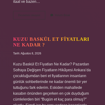
itaat ve bazen…
Yıllık
Devamını okuyun
Yorum Bırak
geliri
ne
kadar
olursa
vergi
KUZU BASKÜL ET FIYATLARI
verilir
NE KADAR ?
2024
?
Tarih: Ağustos 8, 2026
Kuzu Baskül Et Fiyatları Ne Kadar? Pazardan
Sofraya Değişen Fiyatların Hikâyesi Ankara’da
çocukluğumdan beri et fiyatlarının insanların
günlük sohbetlerinde ne kadar önemli bir yer
tuttuğunu fark ederim. Eskiden mahallede
kasabın önünden geçerken en çok duyduğum
cümlelerden biri “Bugün et kaç para olmuş?”