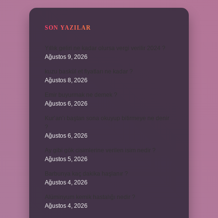
SON YAZILAR
Yıllık geliri ne kadar olursa vergi verilir 2024 ?
Ağustos 9, 2026
kuzu baskül et fiyatları ne kadar ?
Ağustos 8, 2026
Emir buyurmak ne demek ?
Ağustos 6, 2026
Kur’an’ı baştan sona okuyup bitirmeye ne denir
?
Ağustos 6, 2026
Ay gibi gök cisimlerine verilen isim nedir ?
Ağustos 5, 2026
Barbunya kaç dakika haşlanır ?
Ağustos 4, 2026
Alüminyum kemik hastalığı nedir ?
Ağustos 4, 2026