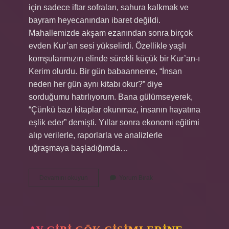
için sadece iftar sofraları, sahura kalkmak ve
bayram heyecanından ibaret değildi.
Mahallemizde akşam ezanından sonra birçok
evden Kur’an sesi yükselirdi. Özellikle yaşlı
komşularımızın elinde sürekli küçük bir Kur’an-ı
Kerim olurdu. Bir gün babaanneme, “İnsan
neden her gün aynı kitabı okur?” diye
sorduğumu hatırlıyorum. Bana gülümseyerek,
“Çünkü bazı kitaplar okunmaz, insanın hayatına
eşlik eder” demişti. Yıllar sonra ekonomi eğitimi
alıp verilerle, raporlarla ve analizlerle
uğraşmaya başladığımda…
Kur’an’ı
Devamını okuyun
Yorum Bırak
baştan
sona
okuyup
bitirmeye
ne