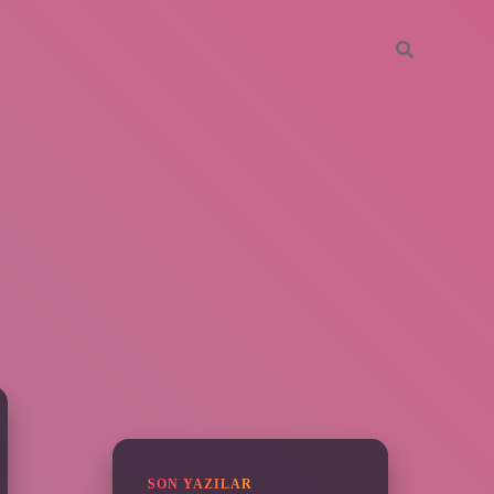
SIDEBAR
piabella
SON YAZILAR