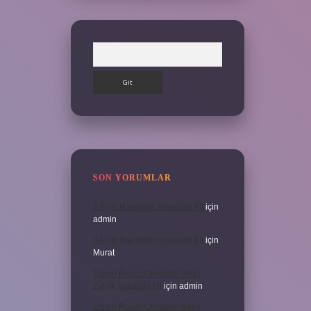
Arama
SON YORUMLAR
3 Aylık Hamilelik Hissedilir Mi
için
admin
3 Aylık Hamilelik Hissedilir Mi
için
Murat
Eşinin Rızası Olmadan Ikinci
Evlilik Yapabilir Mi
için
admin
Eşinin Rızası Olmadan Ikinci