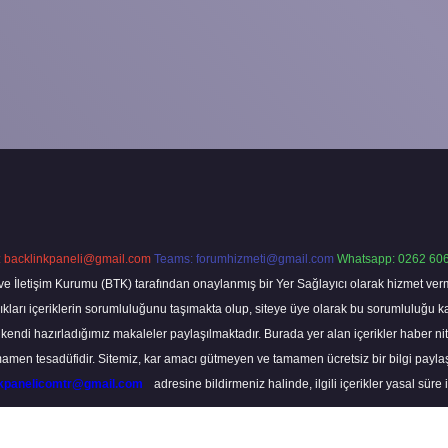
:
backlinkpaneli@gmail.com
Teams:
forumhizmeti@gmail.com
Whatsapp: 0262 606
ve İletişim Kurumu (BTK) tarafından onaylanmış bir Yer Sağlayıcı olarak hizmet verm
rı içeriklerin sorumluluğunu taşımakta olup, siteye üye olarak bu sorumluluğu kabul
a kendi hazırladığımız makaleler paylaşılmaktadır. Burada yer alan içerikler haber 
tamamen tesadüfidir. Sitemiz, kar amacı gütmeyen ve tamamen ücretsiz bir bilgi pay
nkpanelicomtr@gmail.com
adresine bildirmeniz halinde, ilgili içerikler yasal süre 