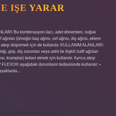
E IŞE YARAR
NLARI: Bu kombinasyon ilacı, adet dönemleri, soğuk
fif ağrıları (örneğin baş ağrısı, sırt ağrısı, diş ağrısı, eklem
rıca ateşi düşürmek için de kullanılır. KULLANIM ALANLARI:
 grip, diş sorunları veya artrit ile ilişkili hafif ağrıları
rısı, kramplar) tedavi etmek için kullanılır. Ayrıca ateşi
ar? FLEXO® aşağıdaki durumların tedavisinde kullanılır: •
e ayaklarda…
ttps://bastdebriyaj.com.tr
Sitemap