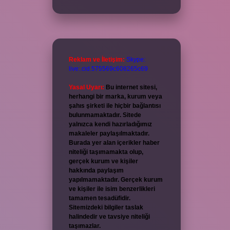
Reklam ve İletişim:
Skype:
live:.cid.575569c608265c69
Yasal Uyarı:
Bu internet sitesi,
herhangi bir marka, kurum veya
şahıs şirketi ile hiçbir bağlantısı
bulunmamaktadır. Sitede
yalnızca kendi hazırladığımız
makaleler paylaşılmaktadır.
Burada yer alan içerikler haber
niteliği taşımamakta olup,
gerçek kurum ve kişiler
hakkında paylaşım
yapılmamaktadır. Gerçek kurum
ve kişiler ile isim benzerlikleri
tamamen tesadüfidir.
Sitemizdeki bilgiler taslak
halindedir ve tavsiye niteliği
taşımazlar.