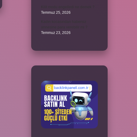
Kilit modu engelledi ne demek ?
Temmuz 25, 2026
Kadın kocasından habersiz
annesine para verebilir mi ?
Temmuz 23, 2026