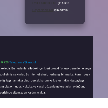
Evlilik Yapabilir Mi
için
Okan
Haşat Nedir Tdk
için
admin
 0 726
Telegram: @karabul
ektedir. Bu nedenle, sitedeki içerikleri proaktif olarak denetleme veya
 etmiş sayılırlar. Bu internet sitesi, herhangi bir marka, kurum veya
niteliği taşımamakta olup, gerçek kurum ve kişiler hakkında paylaşım
laşım platformudur. Hukuka ve yasal düzenlemelere aykırı olduğunu
içerisinde sitemizden kaldırılacaktır.
Scroll
to