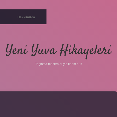
Hakkımızda
Yeni Yuva Hikayeleri
Taşınma maceralarıyla ilham bul!