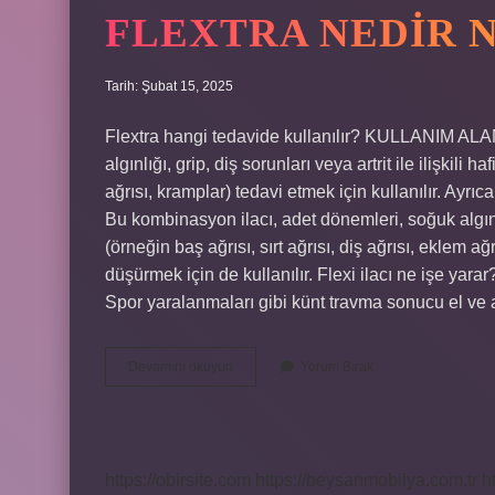
FLEXTRA NEDIR N
Tarih: Şubat 15, 2025
Flextra hangi tedavide kullanılır? KULLANIM ALA
algınlığı, grip, diş sorunları veya artrit ile ilişkili ha
ağrısı, kramplar) tedavi etmek için kullanılır. Ay
Bu kombinasyon ilacı, adet dönemleri, soğuk algınlığı,
(örneğin baş ağrısı, sırt ağrısı, diş ağrısı, eklem ağ
düşürmek için de kullanılır. Flexi ilacı ne işe yar
Spor yaralanmaları gibi künt travma sonucu el v
Flextra
Devamını okuyun
Yorum Bırak
Nedir
Ne
Işe
Yarar
https://obirsite.com
https://beysanmobilya.com.tr
h