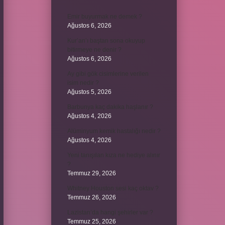
Emir buyurmak ne demek ?
Ağustos 6, 2026
Kur’an’ı baştan sona okuyup
bitirmeye ne denir ?
Ağustos 6, 2026
Ay gibi gök cisimlerine verilen
isim nedir ?
Ağustos 5, 2026
Barbunya kaç dakika haşlanır ?
Ağustos 4, 2026
Alüminyum kemik hastalığı nedir ?
Ağustos 4, 2026
Yeni tanışılan kıza ne hediye alınır
?
Temmuz 29, 2026
Whitney Houston sesi kaç oktav ?
Temmuz 26, 2026
Lazistan’da hangi şehirler var ?
Temmuz 25, 2026