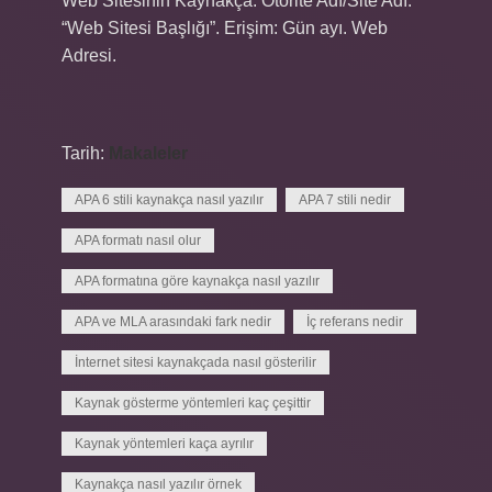
Web Sitesinin Kaynakça: Otorite Adı/Site Adı.
“Web Sitesi Başlığı”. Erişim: Gün ayı. Web
Adresi.
Tarih:
Makaleler
APA 6 stili kaynakça nasıl yazılır
APA 7 stili nedir
APA formatı nasıl olur
APA formatına göre kaynakça nasıl yazılır
APA ve MLA arasındaki fark nedir
İç referans nedir
İnternet sitesi kaynakçada nasıl gösterilir
Kaynak gösterme yöntemleri kaç çeşittir
Kaynak yöntemleri kaça ayrılır
Kaynakça nasıl yazılır örnek