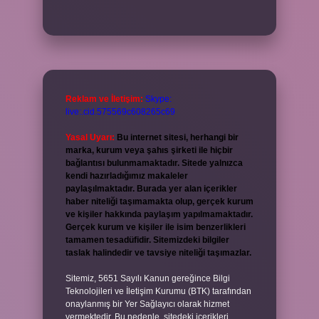
Reklam ve İletişim:
Skype:
live:.cid.575569c608265c69
Yasal Uyarı:
Bu internet sitesi, herhangi bir
marka, kurum veya şahıs şirketi ile hiçbir
bağlantısı bulunmamaktadır. Sitede yalnızca
kendi hazırladığımız makaleler
paylaşılmaktadır. Burada yer alan içerikler
haber niteliği taşımamakta olup, gerçek kurum
ve kişiler hakkında paylaşım yapılmamaktadır.
Gerçek kurum ve kişiler ile isim benzerlikleri
tamamen tesadüfidir. Sitemizdeki bilgiler
taslak halindedir ve tavsiye niteliği taşımazlar.
Sitemiz, 5651 Sayılı Kanun gereğince Bilgi
Teknolojileri ve İletişim Kurumu (BTK) tarafından
onaylanmış bir Yer Sağlayıcı olarak hizmet
vermektedir. Bu nedenle, sitedeki içerikleri