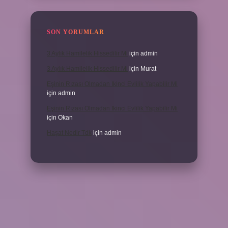
SON YORUMLAR
3 Aylık Hamilelik Hissedilir Mi
için
admin
3 Aylık Hamilelik Hissedilir Mi
için
Murat
Eşinin Rızası Olmadan Ikinci Evlilik Yapabilir Mi
için
admin
Eşinin Rızası Olmadan Ikinci Evlilik Yapabilir Mi
için
Okan
Haşat Nedir Tdk
için
admin