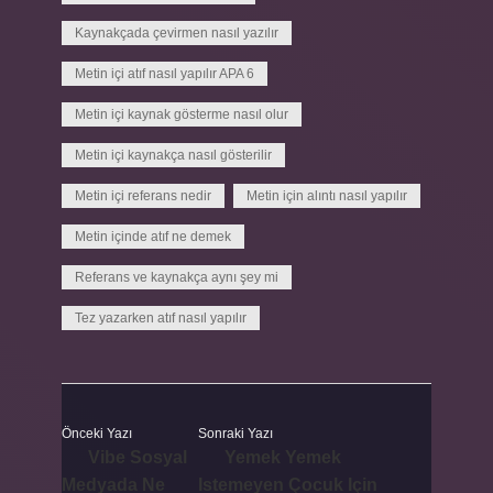
Kaynakçada çevirmen nasıl yazılır
Metin içi atıf nasıl yapılır APA 6
Metin içi kaynak gösterme nasıl olur
Metin içi kaynakça nasıl gösterilir
Metin içi referans nedir
Metin için alıntı nasıl yapılır
Metin içinde atıf ne demek
Referans ve kaynakça aynı şey mi
Tez yazarken atıf nasıl yapılır
Önceki Yazı
Sonraki Yazı
Vibe Sosyal
Yemek Yemek
Medyada Ne
Istemeyen Çocuk Için