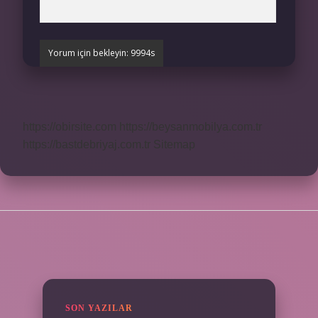
https://obirsite.com
https://beysanmobilya.com.tr
https://bastdebriyaj.com.tr
Sitemap
SIDEBAR
SON YAZILAR