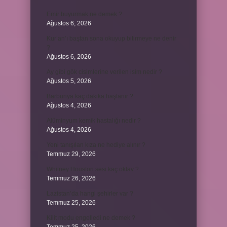
Emir buyurmak ne demek ?
Ağustos 6, 2026
Kur’an’ı baştan sona okuyup bitirmeye ne denir
?
Ağustos 6, 2026
Ay gibi gök cisimlerine verilen isim nedir ?
Ağustos 5, 2026
Barbunya kaç dakika haşlanır ?
Ağustos 4, 2026
Alüminyum kemik hastalığı nedir ?
Ağustos 4, 2026
Yeni tanışılan kıza ne hediye alınır ?
Temmuz 29, 2026
Whitney Houston sesi kaç oktav ?
Temmuz 26, 2026
Lazistan’da hangi şehirler var ?
Temmuz 25, 2026
Kilit modu engelledi ne demek ?