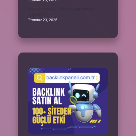
Temmuz 25, 2026
Kadın kocasından habersiz annesine para
verebilir mi ?
Temmuz 23, 2026