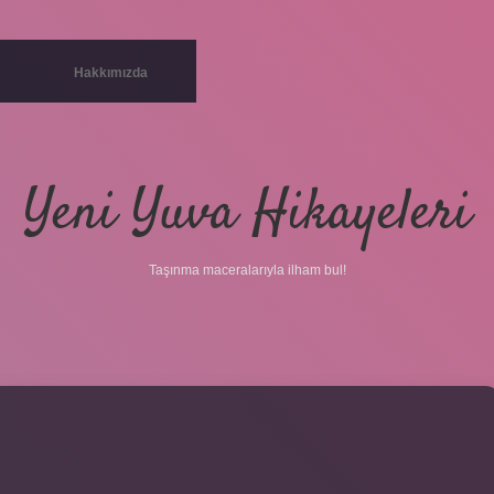
Hakkımızda
Yeni Yuva Hikayeleri
Taşınma maceralarıyla ilham bul!