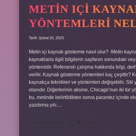
METIN IÇI KAYN
YÖNTEMLERI NE
Tarih: Şubat 20, 2025
Metin içi kaynak gösterme nasıl olur? -Metin kayna
kaynaklarla ilgili bilgilerin sayfanın sonundaki ve
yöntemidir. Referanslı çalışma hakkında bilgi, der
verilir. Kaynak gösterme yöntemleri kaç çeşittir? Ke
kaynakça teknikleri ve yöntemleri değişebilir. Sti
olanıdır. Diğerlerinin aksine, Chicago’nun iki tür y
bu, metinde belirtildikten sonra parantez içinde eb
yazdırma yılı:…
Metin
Devamını okuyun
Yorum Bırak
Içi
Kaynak