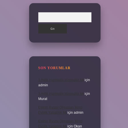
Arama
SON YORUMLAR
3 Aylık Hamilelik Hissedilir Mi
için
admin
3 Aylık Hamilelik Hissedilir Mi
için
Murat
Eşinin Rızası Olmadan Ikinci
Evlilik Yapabilir Mi
için
admin
Eşinin Rızası Olmadan Ikinci
Evlilik Yapabilir Mi
için
Okan