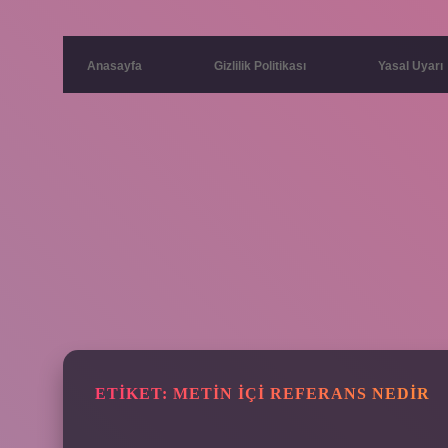
Anasayfa
Gizlilik Politikası
Yasal Uyarı
ETIKET:
METIN IÇI REFERANS NEDIR