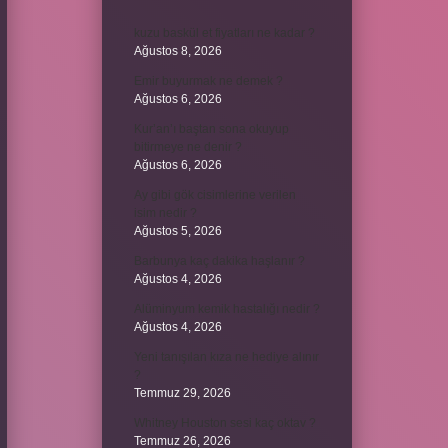
kuzu baskül et fiyatları ne kadar ?
Ağustos 8, 2026
Emir buyurmak ne demek ?
Ağustos 6, 2026
Kur’an’ı baştan sona okuyup
bitirmeye ne denir ?
Ağustos 6, 2026
Ay gibi gök cisimlerine verilen
isim nedir ?
Ağustos 5, 2026
Barbunya kaç dakika haşlanır ?
Ağustos 4, 2026
Alüminyum kemik hastalığı nedir ?
Ağustos 4, 2026
Yeni tanışılan kıza ne hediye alınır
?
Temmuz 29, 2026
Whitney Houston sesi kaç oktav ?
Temmuz 26, 2026