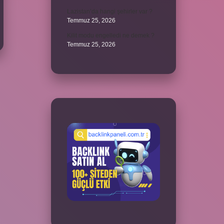
Lazistan’da hangi şehirler var ?
Temmuz 25, 2026
Kilit modu engelledi ne demek ?
Temmuz 25, 2026