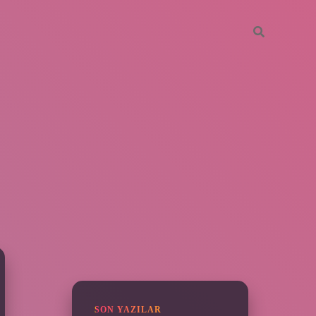
SIDEBAR
piabella
SON YAZILAR