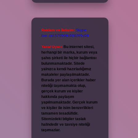
Reklam ve İletişim:
Skype:
live:.cid.575569c608265c69
Yasal Uyarı:
Bu internet sitesi,
herhangi bir marka, kurum veya
şahıs şirketi ile hiçbir bağlantısı
bulunmamaktadır. Sitede
yalnızca kendi hazırladığımız
makaleler paylaşılmaktadır.
Burada yer alan içerikler haber
niteliği taşımamakta olup,
gerçek kurum ve kişiler
hakkında paylaşım
yapılmamaktadır. Gerçek kurum
ve kişiler ile isim benzerlikleri
tamamen tesadüfidir.
Sitemizdeki bilgiler taslak
halindedir ve tavsiye niteliği
taşımazlar.