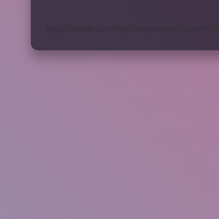
Gösterme
Yöntemleri
Nelerdir
https://obirsite.com
https://beysanmobilya.com.tr
h