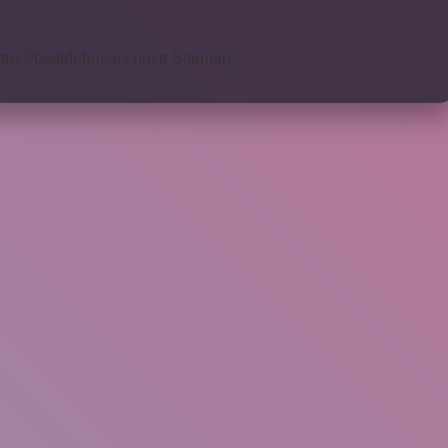
ttps://bastdebriyaj.com.tr
Sitemap