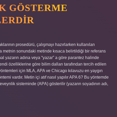
AK GÖSTERME
LERDIR
klarının prosedürü, çalışmayı hazırlarken kullanılan
ya metnin sonundaki metinde kısaca belirtildiği bir referans
hal yazarın adına veya “yazar” a göre parantez halinde
ndi özelliklerine göre bilim dalları tarafından tercih edilen
l yöntemleri için MLA, APA ve Chicago kılavuzu en yaygın
öntemi vardır. Metin içi atıf nasıl yapılır APA 6? Bu yöntemde
eveynlik sisteminde (APA) gösterilir (yazarın soyadının adı,