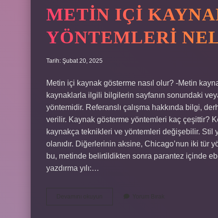
METIN IÇI KAYN
YÖNTEMLERI NE
Tarih: Şubat 20, 2025
Metin içi kaynak gösterme nasıl olur? -Metin kayna
kaynaklarla ilgili bilgilerin sayfanın sonundaki ve
yöntemidir. Referanslı çalışma hakkında bilgi, der
verilir. Kaynak gösterme yöntemleri kaç çeşittir? Ke
kaynakça teknikleri ve yöntemleri değişebilir. Sti
olanıdır. Diğerlerinin aksine, Chicago’nun iki tür y
bu, metinde belirtildikten sonra parantez içinde eb
yazdırma yılı:…
Metin
Devamını okuyun
Yorum Bırak
Içi
Kaynak