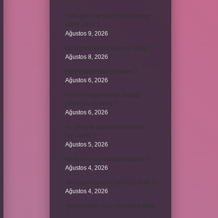
Yıllık geliri ne kadar olursa vergi
verilir 2024 ?
Ağustos 9, 2026
kuzu baskül et fiyatları ne kadar ?
Ağustos 8, 2026
Emir buyurmak ne demek ?
Ağustos 6, 2026
Kur’an’ı baştan sona okuyup
bitirmeye ne denir ?
Ağustos 6, 2026
Ay gibi gök cisimlerine verilen
isim nedir ?
Ağustos 5, 2026
Barbunya kaç dakika haşlanır ?
Ağustos 4, 2026
Alüminyum kemik hastalığı nedir ?
Ağustos 4, 2026
Yeni tanışılan kıza ne hediye alınır
?