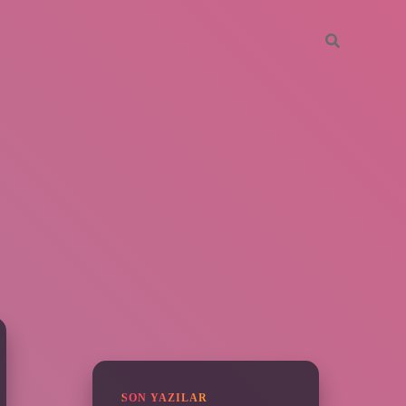
SIDEBAR
piabella
SON YAZILAR