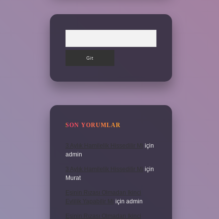
Arama
SON YORUMLAR
3 Aylık Hamilelik Hissedilir Mi
için
admin
3 Aylık Hamilelik Hissedilir Mi
için
Murat
Eşinin Rızası Olmadan Ikinci
Evlilik Yapabilir Mi
için
admin
Eşinin Rızası Olmadan Ikinci