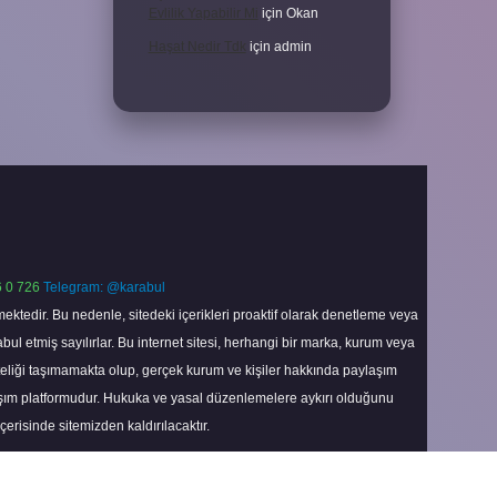
Evlilik Yapabilir Mi
için
Okan
Haşat Nedir Tdk
için
admin
 0 726
Telegram: @karabul
ektedir. Bu nedenle, sitedeki içerikleri proaktif olarak denetleme veya
 etmiş sayılırlar. Bu internet sitesi, herhangi bir marka, kurum veya
niteliği taşımamakta olup, gerçek kurum ve kişiler hakkında paylaşım
laşım platformudur. Hukuka ve yasal düzenlemelere aykırı olduğunu
içerisinde sitemizden kaldırılacaktır.
Scroll
to