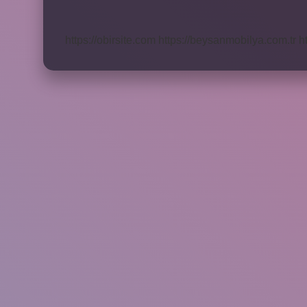
Gösterme
Yöntemleri
Nelerdir
https://obirsite.com
https://beysanmobilya.com.tr
h