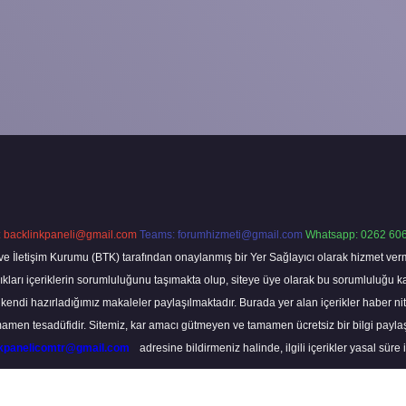
:
backlinkpaneli@gmail.com
Teams:
forumhizmeti@gmail.com
Whatsapp: 0262 606
ve İletişim Kurumu (BTK) tarafından onaylanmış bir Yer Sağlayıcı olarak hizmet verm
rı içeriklerin sorumluluğunu taşımakta olup, siteye üye olarak bu sorumluluğu kabul
a kendi hazırladığımız makaleler paylaşılmaktadır. Burada yer alan içerikler haber 
tamamen tesadüfidir. Sitemiz, kar amacı gütmeyen ve tamamen ücretsiz bir bilgi pay
nkpanelicomtr@gmail.com
adresine bildirmeniz halinde, ilgili içerikler yasal süre 