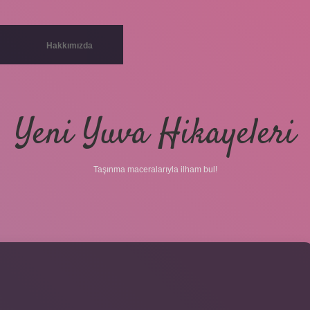
Hakkımızda
Yeni Yuva Hikayeleri
Taşınma maceralarıyla ilham bul!