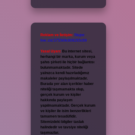
Reklam ve İletişim:
Skype:
live:.cid.575569c608265c69
Yasal Uyarı:
Bu internet sitesi,
herhangi bir marka, kurum veya
şahıs şirketi ile hiçbir bağlantısı
bulunmamaktadır. Sitede
yalnızca kendi hazırladığımız
makaleler paylaşılmaktadır.
Burada yer alan içerikler haber
niteliği taşımamakta olup,
gerçek kurum ve kişiler
hakkında paylaşım
yapılmamaktadır. Gerçek kurum
ve kişiler ile isim benzerlikleri
tamamen tesadüfidir.
Sitemizdeki bilgiler taslak
halindedir ve tavsiye niteliği
taşımazlar.