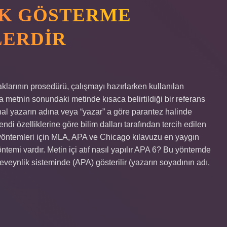
AK GÖSTERME
LERDIR
klarının prosedürü, çalışmayı hazırlarken kullanılan
ya metnin sonundaki metinde kısaca belirtildiği bir referans
hal yazarın adına veya “yazar” a göre parantez halinde
ndi özelliklerine göre bilim dalları tarafından tercih edilen
l yöntemleri için MLA, APA ve Chicago kılavuzu en yaygın
öntemi vardır. Metin içi atıf nasıl yapılır APA 6? Bu yöntemde
eveynlik sisteminde (APA) gösterilir (yazarın soyadının adı,