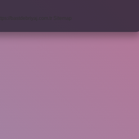
ttps://bastdebriyaj.com.tr
Sitemap