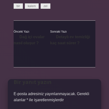
bir
kalem
zel
Önceki Yazı
Sonraki Yazı
Dağ içi ovalar
Detaylı ev temizliği
nasıl oluşur ?
kaç saat sürer ?
Bir yanıt yazın
E-posta adresiniz yayınlanmayacak.
Gerekli
alanlar
*
ile işaretlenmişlerdir