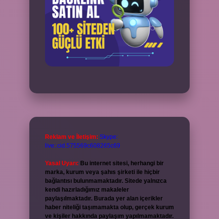
Reklam ve İletişim:
Skype:
live:.cid.575569c608265c69
Yasal Uyarı:
Bu internet sitesi, herhangi bir
marka, kurum veya şahıs şirketi ile hiçbir
bağlantısı bulunmamaktadır. Sitede yalnızca
kendi hazırladığımız makaleler
paylaşılmaktadır. Burada yer alan içerikler
haber niteliği taşımamakta olup, gerçek kurum
ve kişiler hakkında paylaşım yapılmamaktadır.