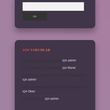
Arama
SON YORUMLAR
3 Aylık Hamilelik Hissedilir Mi
için
admin
3 Aylık Hamilelik Hissedilir Mi
için
Murat
Eşinin Rızası Olmadan Ikinci Evlilik Yapabilir Mi
için
admin
Eşinin Rızası Olmadan Ikinci Evlilik Yapabilir Mi
için
Okan
Haşat Nedir Tdk
için
admin