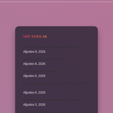
SIDEBAR
SON YAZILAR
Yıllık geliri ne kadar olursa vergi verilir 2024 ?
Ağustos 9, 2026
kuzu baskül et fiyatları ne kadar ?
Ağustos 8, 2026
Emir buyurmak ne demek ?
Ağustos 6, 2026
Kur’an’ı baştan sona okuyup bitirmeye ne denir
?
Ağustos 6, 2026
Ay gibi gök cisimlerine verilen isim nedir ?
Ağustos 5, 2026
Barbunya kaç dakika haşlanır ?