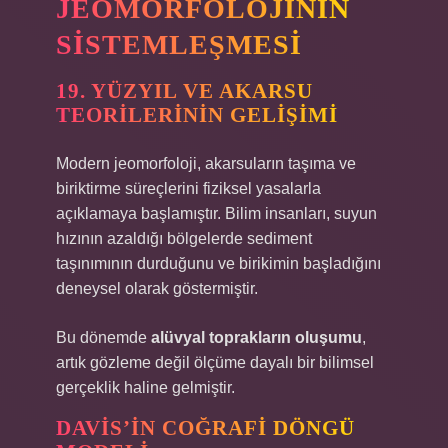
JEOMORFOLOJININ
SISTEMLEŞMESI
19. YÜZYIL VE AKARSU
TEORILERININ GELIŞIMI
Modern jeomorfoloji, akarsuların taşıma ve
biriktirme süreçlerini fiziksel yasalarla
açıklamaya başlamıştır. Bilim insanları, suyun
hızının azaldığı bölgelerde sediment
taşınımının durduğunu ve birikimin başladığını
deneysel olarak göstermiştir.
Bu dönemde
alüvyal toprakların oluşumu
,
artık gözleme değil ölçüme dayalı bir bilimsel
gerçeklik haline gelmiştir.
DAVIS’IN COĞRAFI DÖNGÜ