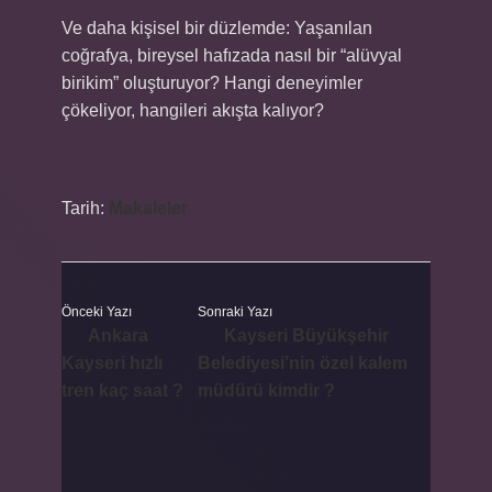
Ve daha kişisel bir düzlemde: Yaşanılan
coğrafya, bireysel hafızada nasıl bir “alüvyal
birikim” oluşturuyor? Hangi deneyimler
çökeliyor, hangileri akışta kalıyor?
Tarih:
Makaleler
Önceki Yazı
Sonraki Yazı
Ankara
Kayseri Büyükşehir
Kayseri hızlı
Belediyesi’nin özel kalem
tren kaç saat ?
müdürü kimdir ?