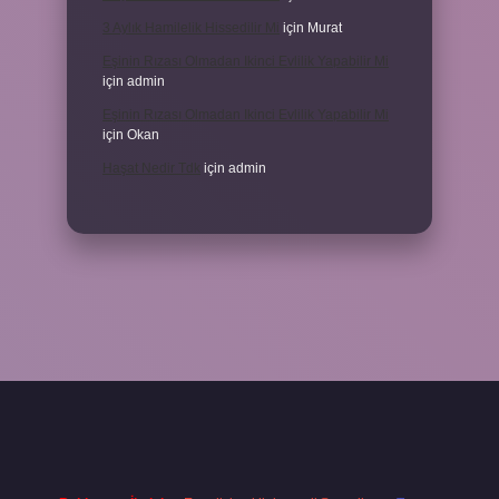
3 Aylık Hamilelik Hissedilir Mi
için
Murat
Eşinin Rızası Olmadan Ikinci Evlilik Yapabilir Mi
için
admin
Eşinin Rızası Olmadan Ikinci Evlilik Yapabilir Mi
için
Okan
Haşat Nedir Tdk
için
admin
piabella