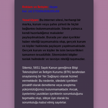
Reklam ve İletişim:
Skype:
live:.cid.575569c608265c69
Yasal Uyarı:
Bu internet sitesi, herhangi bir
marka, kurum veya şahıs şirketi ile hiçbir
bağlantısı bulunmamaktadır. Sitede yalnızca
kendi hazırladığımız makaleler
paylaşılmaktadır. Burada yer alan içerikler
haber niteliği taşımamakta olup, gerçek kurum
ve kişiler hakkında paylaşım yapılmamaktadır.
Gerçek kurum ve kişiler ile isim benzerlikleri
tamamen tesadüfidir. Sitemizdeki bilgiler
taslak halindedir ve tavsiye niteliği taşımazlar.
Sitemiz, 5651 Sayılı Kanun gereğince Bilgi
Teknolojileri ve İletişim Kurumu (BTK) tarafından
onaylanmış bir Yer Sağlayıcı olarak hizmet
vermektedir. Bu nedenle, sitedeki içerikleri
proaktif olarak denetleme veya araştırma
yükümlülüğümüz bulunmamaktadır. Ancak,
üyelerimiz yazdıkları içeriklerin sorumluluğunu
taşımakta olup, siteye üye olarak bu
sorumluluğu kabul etmiş sayılırlar.