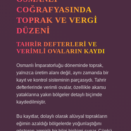
COĞRAFYASINDA
TOPRAK VE VERGI
DÜZENI
TAHRIR DEFTERLERI VE
VERIMLI OVALARIN KAYDI
Osmanlı İmparatorluğu döneminde toprak,
yalnızca üretim alanı değil, aynı zamanda bir
kayıt ve kontrol sisteminin parçasıydı. Tahrir
defterlerinde verimli ovalar, özellikle akarsu
yataklarına yakın bölgeler detaylı biçimde
kaydedilmiştir.
Bu kayıtlar, dolaylı olarak alüvyal toprakların
eğimin azaldığı bölgelerde yoğunlaştığını
gösteren ampirik bir bilgi birikimi sunar. Çünkü