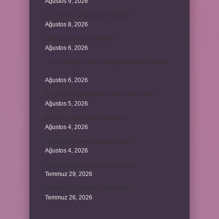
Ağustos 9, 2026
kuzu baskül et fiyatları ne kadar ?
Ağustos 8, 2026
Emir buyurmak ne demek ?
Ağustos 6, 2026
Kur’an’ı baştan sona okuyup bitirmeye ne denir
?
Ağustos 6, 2026
Ay gibi gök cisimlerine verilen isim nedir ?
Ağustos 5, 2026
Barbunya kaç dakika haşlanır ?
Ağustos 4, 2026
Alüminyum kemik hastalığı nedir ?
Ağustos 4, 2026
Yeni tanışılan kıza ne hediye alınır ?
Temmuz 29, 2026
Whitney Houston sesi kaç oktav ?
Temmuz 26, 2026