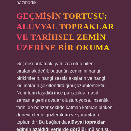
hazırladık.
GEÇMIŞIN TORTUSU:
ALÜVYAL TOPRAKLAR
VE TARIHSEL ZEMIN
ÜZERINE BIR OKUMA
Geçmişi anlamak, yalnızca olup biteni
sıralamak değil; bugünün zeminini hangi
birikimlerin, hangi sessiz akışların ve hangi
kırılmaların şekillendirdiğini çözümlemektir.
Nehirlerin taşıdığı ince parçacıklar nasıl
zamanla geniş ovalar oluşturuyorsa, insanlık
tarihi de benzer şekilde katman katman biriken
deneyimlerin, gözlemlerin ve yorumların
toplamıdır. Bu bağlamda
alüvyal topraklar
eğimin azaldığı yerlerde görülür mü
sorusu,