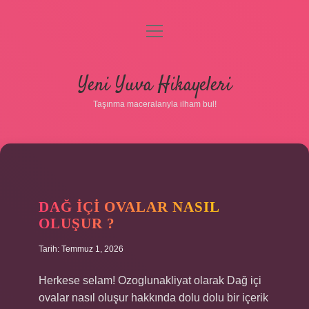
menüyü
aç
Anasayfa
Yeni Yuva Hikayeleri
Gizlilik Politikası
Taşınma maceralarıyla ilham bul!
Yasal Uyarı
Hakkımızda
DAĞ IÇI OVALAR NASIL
OLUŞUR ?
Tarih: Temmuz 1, 2026
Herkese selam! Ozoglunakliyat olarak Dağ içi
ovalar nasıl oluşur hakkında dolu dolu bir içerik