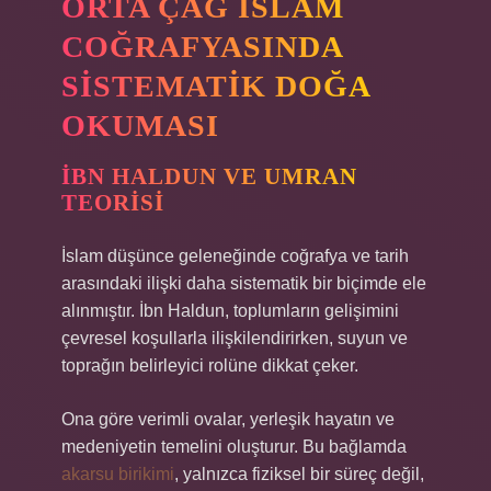
ORTA ÇAĞ İSLAM
COĞRAFYASINDA
SISTEMATIK DOĞA
OKUMASI
İBN HALDUN VE UMRAN
TEORISI
İslam düşünce geleneğinde coğrafya ve tarih
arasındaki ilişki daha sistematik bir biçimde ele
alınmıştır. İbn Haldun, toplumların gelişimini
çevresel koşullarla ilişkilendirirken, suyun ve
toprağın belirleyici rolüne dikkat çeker.
Ona göre verimli ovalar, yerleşik hayatın ve
medeniyetin temelini oluşturur. Bu bağlamda
akarsu birikimi
, yalnızca fiziksel bir süreç değil,