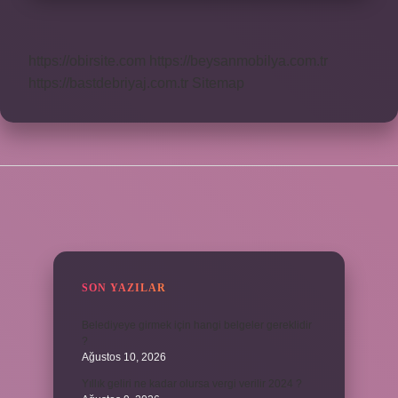
https://obirsite.com
https://beysanmobilya.com.tr
https://bastdebriyaj.com.tr
Sitemap
SIDEBAR
SON YAZILAR
Belediyeye girmek için hangi belgeler gereklidir
?
Ağustos 10, 2026
Yıllık geliri ne kadar olursa vergi verilir 2024 ?