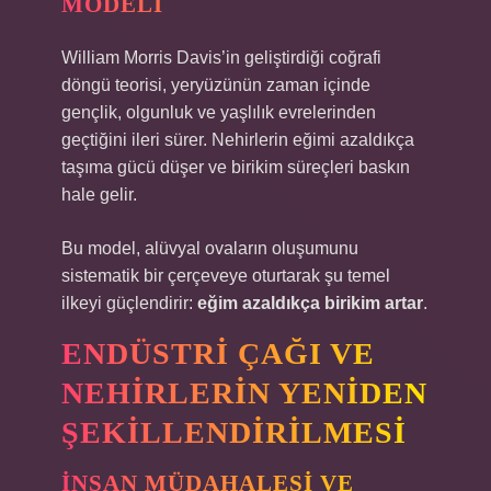
MODELI
William Morris Davis’in geliştirdiği coğrafi
döngü teorisi, yeryüzünün zaman içinde
gençlik, olgunluk ve yaşlılık evrelerinden
geçtiğini ileri sürer. Nehirlerin eğimi azaldıkça
taşıma gücü düşer ve birikim süreçleri baskın
hale gelir.
Bu model, alüvyal ovaların oluşumunu
sistematik bir çerçeveye oturtarak şu temel
ilkeyi güçlendirir:
eğim azaldıkça birikim artar
.
ENDÜSTRI ÇAĞI VE
NEHIRLERIN YENIDEN
ŞEKILLENDIRILMESI
İNSAN MÜDAHALESI VE