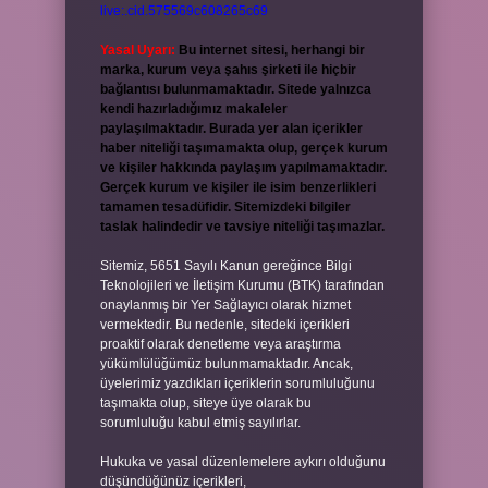
live:.cid.575569c608265c69
Yasal Uyarı:
Bu internet sitesi, herhangi bir
marka, kurum veya şahıs şirketi ile hiçbir
bağlantısı bulunmamaktadır. Sitede yalnızca
kendi hazırladığımız makaleler
paylaşılmaktadır. Burada yer alan içerikler
haber niteliği taşımamakta olup, gerçek kurum
ve kişiler hakkında paylaşım yapılmamaktadır.
Gerçek kurum ve kişiler ile isim benzerlikleri
tamamen tesadüfidir. Sitemizdeki bilgiler
taslak halindedir ve tavsiye niteliği taşımazlar.
Sitemiz, 5651 Sayılı Kanun gereğince Bilgi
Teknolojileri ve İletişim Kurumu (BTK) tarafından
onaylanmış bir Yer Sağlayıcı olarak hizmet
vermektedir. Bu nedenle, sitedeki içerikleri
proaktif olarak denetleme veya araştırma
yükümlülüğümüz bulunmamaktadır. Ancak,
üyelerimiz yazdıkları içeriklerin sorumluluğunu
taşımakta olup, siteye üye olarak bu
sorumluluğu kabul etmiş sayılırlar.
Hukuka ve yasal düzenlemelere aykırı olduğunu
düşündüğünüz içerikleri,