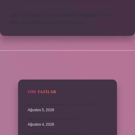
https://obirsite.com
https://beysanmobilya.com.tr
https://bastdebriyaj.com.tr
Sitemap
SIDEBAR
SON YAZILAR
Ay gibi gök cisimlerine verilen isim nedir ?
Ağustos 5, 2026
Barbunya kaç dakika haşlanır ?
Ağustos 4, 2026
Alüminyum kemik hastalığı nedir ?