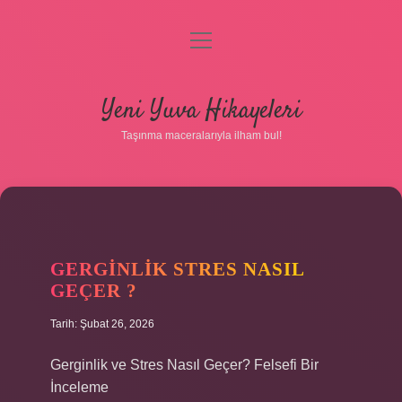
menüyü
aç
Anasayfa
Yeni Yuva Hikayeleri
Gizlilik Politikası
Taşınma maceralarıyla ilham bul!
Yasal Uyarı
Hakkımızda
GERGINLIK STRES NASIL
GEÇER ?
Tarih: Şubat 26, 2026
Gerginlik ve Stres Nasıl Geçer? Felsefi Bir
İnceleme