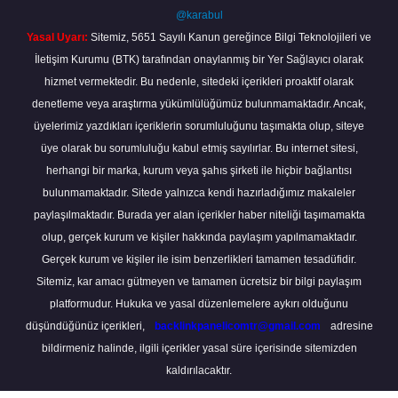
@karabul
Yasal Uyarı:
Sitemiz, 5651 Sayılı Kanun gereğince Bilgi Teknolojileri ve
İletişim Kurumu (BTK) tarafından onaylanmış bir Yer Sağlayıcı olarak
hizmet vermektedir. Bu nedenle, sitedeki içerikleri proaktif olarak
denetleme veya araştırma yükümlülüğümüz bulunmamaktadır. Ancak,
üyelerimiz yazdıkları içeriklerin sorumluluğunu taşımakta olup, siteye
üye olarak bu sorumluluğu kabul etmiş sayılırlar. Bu internet sitesi,
herhangi bir marka, kurum veya şahıs şirketi ile hiçbir bağlantısı
bulunmamaktadır. Sitede yalnızca kendi hazırladığımız makaleler
paylaşılmaktadır. Burada yer alan içerikler haber niteliği taşımamakta
olup, gerçek kurum ve kişiler hakkında paylaşım yapılmamaktadır.
Gerçek kurum ve kişiler ile isim benzerlikleri tamamen tesadüfidir.
Sitemiz, kar amacı gütmeyen ve tamamen ücretsiz bir bilgi paylaşım
platformudur. Hukuka ve yasal düzenlemelere aykırı olduğunu
düşündüğünüz içerikleri,
backlinkpanelicomtr@gmail.com
adresine
bildirmeniz halinde, ilgili içerikler yasal süre içerisinde sitemizden
kaldırılacaktır.