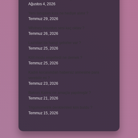
Ağustos 4, 2026
Yeni tanışılan kıza ne hediye alınır ?
Temmuz 29, 2026
Whitney Houston sesi kaç oktav ?
Temmuz 26, 2026
Lazistan’da hangi şehirler var ?
Temmuz 25, 2026
Kilit modu engelledi ne demek ?
Temmuz 25, 2026
Kadın kocasından habersiz annesine para
verebilir mi ?
Temmuz 23, 2026
Bakras Kalesi ne amaçla yapılmıştır ?
Temmuz 21, 2026
Trigonometrik denklemleri kim buldu ?
Temmuz 15, 2026