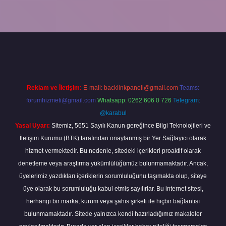
la
Reklam ve İletişim:
E-mail:
backlinkpaneli@gmail.com
Teams:
forumhizmeti@gmail.com
Whatsapp: 0262 606 0 726
Telegram:
@karabul
Yasal Uyarı:
Sitemiz, 5651 Sayılı Kanun gereğince Bilgi Teknolojileri ve
İletişim Kurumu (BTK) tarafından onaylanmış bir Yer Sağlayıcı olarak
hizmet vermektedir. Bu nedenle, sitedeki içerikleri proaktif olarak
denetleme veya araştırma yükümlülüğümüz bulunmamaktadır. Ancak,
üyelerimiz yazdıkları içeriklerin sorumluluğunu taşımakta olup, siteye
üye olarak bu sorumluluğu kabul etmiş sayılırlar. Bu internet sitesi,
herhangi bir marka, kurum veya şahıs şirketi ile hiçbir bağlantısı
bulunmamaktadır. Sitede yalnızca kendi hazırladığımız makaleler