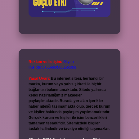
Reklam ve İletişim:
Skype:
live:.cid.575569c608265c69
Yasal Uyarı:
Bu internet sitesi, herhangi bir
marka, kurum veya şahıs şirketi ile hiçbir
bağlantısı bulunmamaktadır. Sitede yalnızca
kendi hazırladığımız makaleler
paylaşılmaktadır. Burada yer alan içerikler
haber niteliği taşımamakta olup, gerçek kurum
ve kişiler hakkında paylaşım yapılmamaktadır.
Gerçek kurum ve kişiler ile isim benzerlikleri
tamamen tesadüfidir. Sitemizdeki bilgiler
taslak halindedir ve tavsiye niteliği taşımazlar.