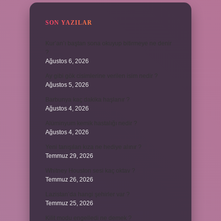
SON YAZILAR
Kur’an’ı baştan sona okuyup bitirmeye ne denir
?
Ağustos 6, 2026
Ay gibi gök cisimlerine verilen isim nedir ?
Ağustos 5, 2026
Barbunya kaç dakika haşlanır ?
Ağustos 4, 2026
Alüminyum kemik hastalığı nedir ?
Ağustos 4, 2026
Yeni tanışılan kıza ne hediye alınır ?
Temmuz 29, 2026
Whitney Houston sesi kaç oktav ?
Temmuz 26, 2026
Lazistan’da hangi şehirler var ?
Temmuz 25, 2026
Kilit modu engelledi ne demek ?