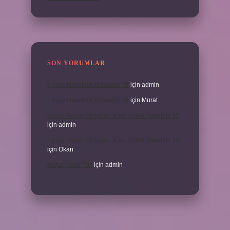
SON YORUMLAR
3 Aylık Hamilelik Hissedilir Mi
için
admin
3 Aylık Hamilelik Hissedilir Mi
için
Murat
Eşinin Rızası Olmadan Ikinci Evlilik Yapabilir Mi
için
admin
Eşinin Rızası Olmadan Ikinci Evlilik Yapabilir Mi
için
Okan
Haşat Nedir Tdk
için
admin