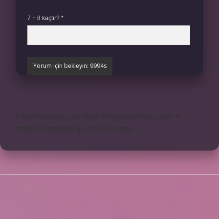
7 + 8 kaçtır?
*
https://obirsite.com
https://beysanmobilya.com.tr
https://bastdebriyaj.com.tr
Sitemap
SIDEBAR