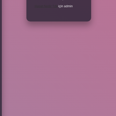
Haşat Nedir Tdk
için
admin