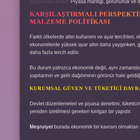
Bağlamsal analiz:
Piyasa mantığı, görünürlük ve de
KARŞILAŞTIRMALI PERSPEKTI
MALZEME POLITIKASI
Farklı ülkelerde altın kullanımı ve ayar tercihleri,
ekonomilerde yüksek ayar altın daha yaygınken, ge
daha fazla tercih edilir.
Bu durum yalnızca ekonomik değil, aynı zamanda siy
yapılarının ve gelir dağılımının görünür hale geldiği
KURUMSAL GÜVEN VE TÜKETICI DAVR
Devlet düzenlemeleri ve piyasa denetimi, tüketici
yeniden üretilmesi gereken kırılgan bir yapıdır.
Meşruiyet
burada ekonomik bir kavram olmaktan çı