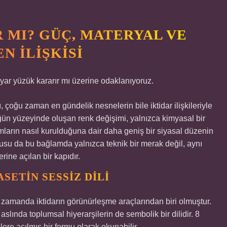
 MI? GÜÇ, MATERYAL VE
N İLIŞKISI
yar yüzük kararır mı üzerine odaklanıyoruz.
 çoğu zaman en gündelik nesnelerin bile iktidar ilişkileriyle
züğün yüzeyinde oluşan renk değişimi, yalnızca kimyasal bir
ların nasıl kurulduğuna dair daha geniş bir siyasal düzenin
rusu da bu bağlamda yalnızca teknik bir merak değil, aynı
ne açılan bir kapıdır.
SETIN SESSIZ DILI
ı zamanda iktidarın görünürleşme araçlarından biri olmuştur.
aslında toplumsal hiyerarşilerin de sembolik bir dilidir. 8
lere açılmış bir formu olarak okunabilir.