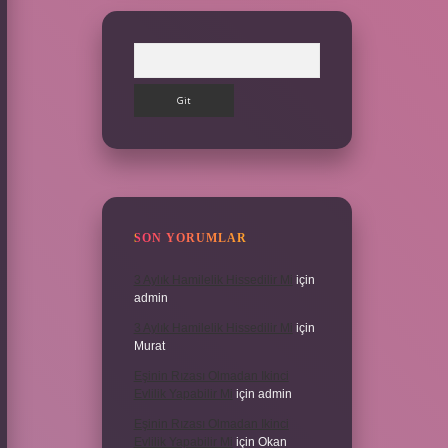
Arama
SON YORUMLAR
3 Aylık Hamilelik Hissedilir Mi
için
admin
3 Aylık Hamilelik Hissedilir Mi
için
Murat
Eşinin Rızası Olmadan Ikinci
Evlilik Yapabilir Mi
için
admin
Eşinin Rızası Olmadan Ikinci
Evlilik Yapabilir Mi
için
Okan