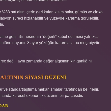
 %33 saf altın içerir; geri kalan kısım bakır, gümüş ve çinko
asyon süreci hızlanabilir ve yüzeyde kararma görülebilir.
ir.
aline gelir: Bir nesnenin “değerli” kabul edilmesi yalnızca
bulüne dayanır. 8 ayar yüzüğün kararması, bu meşruiyetin
üreç değil, aynı zamanda değer algısının kırılganlığını
LTININ SIYASI DÜZENI
r ve standartlaştırma mekanizmaları tarafından belirlenir.
zamanda küresel ekonomik düzenin bir parçasıdır.
IDAR