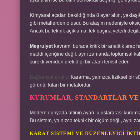
Kimyasal açıdan bakıldığında 8 ayar altın, yaklaşık
gibi metallerden oluşur. Bu alaşım nedeniyle oksid
Ancak bu teknik açıklama, tek başına yeterli değild
Meşruiyet
kavramı burada kritik bir analitik araç h
maddi içeriğine değil, aynı zamanda toplumsal ka
sürekli yeniden üretildiği bir alanı temsil eder.
Bağlamsal analiz:
Kararma, yalnızca fiziksel bir s
görünür kılan bir metafordur.
KURUMLAR, STANDARTLAR VE A
Modern dünyada altının ayarı, uluslararası kurumla
Bu sistem, yalnızca teknik bir ölçüm değil, aynı 
KARAT SISTEMI VE DÜZENLEYICI İKT