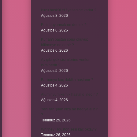
kuzu baskül et fiyatları ne kadar ?
Ağustos 8, 2026
Emir buyurmak ne demek ?
Ağustos 6, 2026
Kur’an’ı baştan sona okuyup
bitirmeye ne denir ?
Ağustos 6, 2026
Ay gibi gök cisimlerine verilen
isim nedir ?
Ağustos 5, 2026
Barbunya kaç dakika haşlanır ?
Ağustos 4, 2026
Alüminyum kemik hastalığı nedir ?
Ağustos 4, 2026
Yeni tanışılan kıza ne hediye alınır
?
Temmuz 29, 2026
Whitney Houston sesi kaç oktav ?
Temmuz 26, 2026