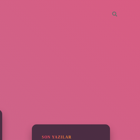
SIDEBAR
piabella
SON YAZILAR