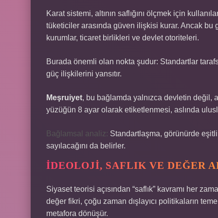
Karat sistemi, altının saflığını ölçmek için kullanıl
tüketiciler arasında güven ilişkisi kurar. Ancak bu
kurumlar, ticaret birlikleri ve devlet otoriteleri.
Burada önemli olan nokta şudur: Standartlar tarafsı
güç ilişkilerini yansıtır.
Meşruiyet
, bu bağlamda yalnızca devletin değil, a
yüzüğün 8 ayar olarak etiketlenmesi, aslında ulus
Bağlamsal analiz:
Standartlaşma, görünürde eşitli
sayılacağını da belirler.
İDEOLOJI, SAFLIK VE DEĞER A
Siyaset teorisi açısından “saflık” kavramı her zaman
değer fikri, çoğu zaman dışlayıcı politikaların tem
metafora dönüşür.