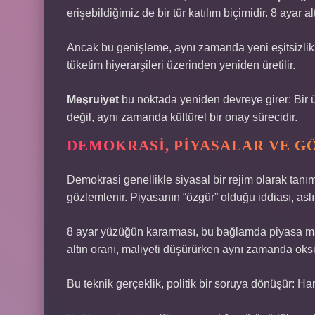
erişebildiğimiz de bir tür katılım biçimidir. 8 ayar 
Ancak bu genişleme, aynı zamanda yeni eşitsizlik b
tüketim hiyerarşileri üzerinden yeniden üretilir.
Meşruiyet
bu noktada yeniden devreye girer: Bir ü
değil, aynı zamanda kültürel bir onay sürecidir.
DEMOKRASI, PIYASALAR VE G
Demokrasi genellikle siyasal bir rejim olarak tan
gözlemlenir. Piyasanın “özgür” olduğu iddiası, aslınd
8 ayar yüzüğün kararması, bu bağlamda piyasa man
altın oranı, maliyeti düşürürken aynı zamanda oksida
Bu teknik gerçeklik, politik bir soruya dönüşür: Han