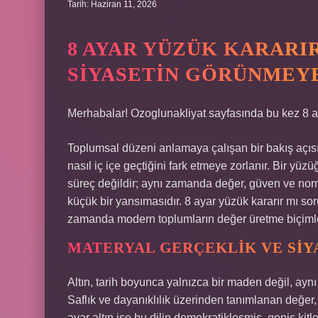
Tarih: Haziran 11, 2026
8 AYAR YÜZÜK KARARIR
SIYASETIN GÖRÜNMEYE
Merhabalar! Ozoglunakliyat sayfasında bu kez 8 a
Toplumsal düzeni anlamaya çalışan bir bakış açısı,
nasıl iç içe geçtiğini fark etmeye zorlanır. Bir yü
süreç değildir; aynı zamanda değer, güven ve norm
küçük bir yansımasıdır. 8 ayar yüzük kararır mı so
zamanda modern toplumların değer üretme biçimleri
MATERYAL GERÇEKLIK VE SIYA
Altın, tarih boyunca yalnızca bir maden değil, ayn
Saflık ve dayanıklılık üzerinden tanımlanan değer, 
ayar altın ise bu dilin demokratikleşmiş, geniş kitle