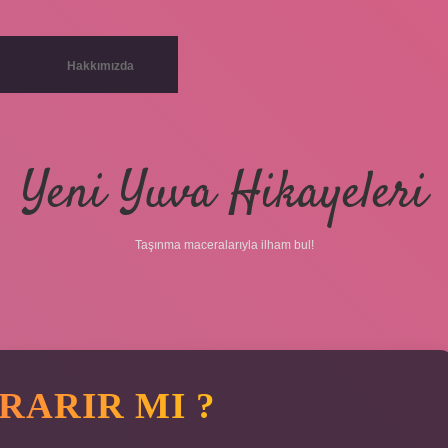
Hakkımızda
Yeni Yuva Hikayeleri
Taşınma maceralarıyla ilham bul!
RARIR MI ?