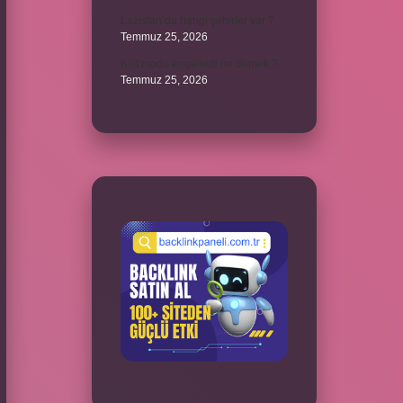
Lazistan’da hangi şehirler var ?
Temmuz 25, 2026
Kilit modu engelledi ne demek ?
Temmuz 25, 2026