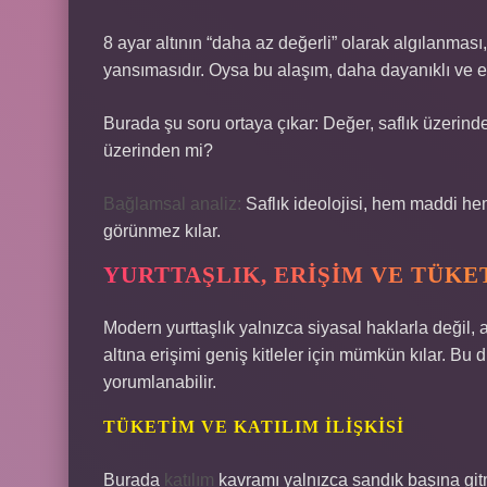
8 ayar altının “daha az değerli” olarak algılanması
yansımasıdır. Oysa bu alaşım, daha dayanıklı ve er
Burada şu soru ortaya çıkar: Değer, saflık üzerinden
üzerinden mi?
Bağlamsal analiz:
Saflık ideolojisi, hem maddi he
görünmez kılar.
YURTTAŞLIK, ERIŞIM VE TÜKE
Modern yurttaşlık yalnızca siyasal haklarla değil, 
altına erişimi geniş kitleler için mümkün kılar. 
yorumlanabilir.
TÜKETIM VE KATILIM İLIŞKISI
Burada
katılım
kavramı yalnızca sandık başına gitm