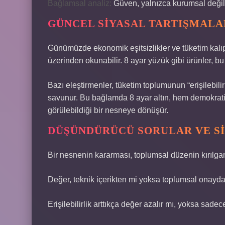
Bağlamsal analiz:
Güven, yalnızca kurumsal değil, 
GÜNCEL SIYASAL TARTIŞMALA
Günümüzde ekonomik eşitsizlikler ve tüketim kalıpl
üzerinden okunabilir. 8 ayar yüzük gibi ürünler, bu t
Bazı eleştirmenler, tüketim toplumunun “erişilebilir 
savunur. Bu bağlamda 8 ayar altın, hem demokrati
görülebildiği bir nesneye dönüşür.
DÜŞÜNDÜRÜCÜ SORULAR VE S
Bir nesnenin kararması, toplumsal düzenin kırılga
Değer, teknik içerikten mi yoksa toplumsal onayd
Erişilebilirlik arttıkça değer azalır mı, yoksa sade