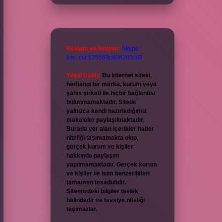
Reklam ve İletişim:
Skype:
live:.cid.575569c608265c69
Yasal Uyarı:
Bu internet sitesi,
herhangi bir marka, kurum veya
şahıs şirketi ile hiçbir bağlantısı
bulunmamaktadır. Sitede
yalnızca kendi hazırladığımız
makaleler paylaşılmaktadır.
Burada yer alan içerikler haber
niteliği taşımamakta olup,
gerçek kurum ve kişiler
hakkında paylaşım
yapılmamaktadır. Gerçek kurum
ve kişiler ile isim benzerlikleri
tamamen tesadüfidir.
Sitemizdeki bilgiler taslak
halindedir ve tavsiye niteliği
taşımazlar.