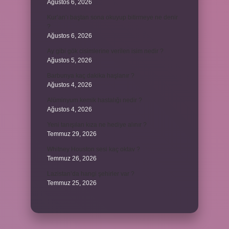
Ağustos 6, 2026
Kur’an’ı baştan sona okuyup bitirmeye ne denir
?
Ağustos 6, 2026
Ay gibi gök cisimlerine verilen isim nedir ?
Ağustos 5, 2026
Barbunya kaç dakika haşlanır ?
Ağustos 4, 2026
Alüminyum kemik hastalığı nedir ?
Ağustos 4, 2026
Yeni tanışılan kıza ne hediye alınır ?
Temmuz 29, 2026
Whitney Houston sesi kaç oktav ?
Temmuz 26, 2026
Lazistan’da hangi şehirler var ?
Temmuz 25, 2026