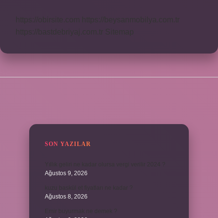
https://obirsite.com
https://beysanmobilya.com.tr
https://bastdebriyaj.com.tr
Sitemap
SIDEBAR
SON YAZILAR
Yıllık geliri ne kadar olursa vergi verilir 2024 ?
Ağustos 9, 2026
kuzu baskül et fiyatları ne kadar ?
Ağustos 8, 2026
Emir buyurmak ne demek ?