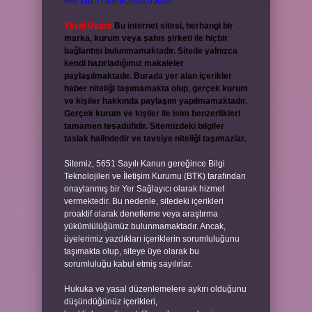
live:.cid.575569c608265c69
Yasal Uyarı:
Bu internet sitesi, herhangi bir
marka, kurum veya şahıs şirketi ile hiçbir
bağlantısı bulunmamaktadır. Sitede yalnızca
kendi hazırladığımız makaleler
paylaşılmaktadır. Burada yer alan içerikler
haber niteliği taşımamakta olup, gerçek kurum
ve kişiler hakkında paylaşım yapılmamaktadır.
Gerçek kurum ve kişiler ile isim benzerlikleri
tamamen tesadüfidir. Sitemizdeki bilgiler
taslak halindedir ve tavsiye niteliği taşımazlar.
Sitemiz, 5651 Sayılı Kanun gereğince Bilgi
Teknolojileri ve İletişim Kurumu (BTK) tarafından
onaylanmış bir Yer Sağlayıcı olarak hizmet
vermektedir. Bu nedenle, sitedeki içerikleri
proaktif olarak denetleme veya araştırma
yükümlülüğümüz bulunmamaktadır. Ancak,
üyelerimiz yazdıkları içeriklerin sorumluluğunu
taşımakta olup, siteye üye olarak bu
sorumluluğu kabul etmiş sayılırlar.
Hukuka ve yasal düzenlemelere aykırı olduğunu
düşündüğünüz içerikleri,