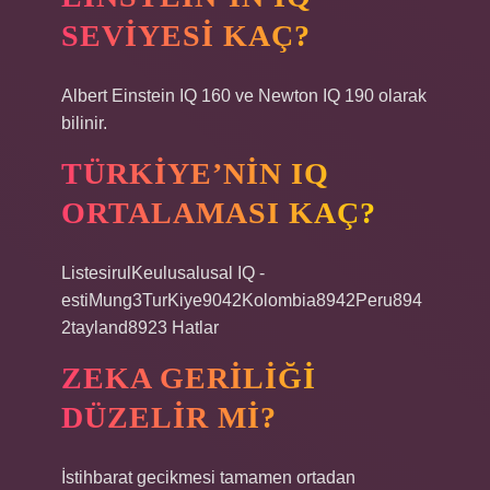
SEVIYESI KAÇ?
Albert Einstein IQ 160 ve Newton IQ 190 olarak
bilinir.
TÜRKIYE’NIN IQ
ORTALAMASI KAÇ?
ListesirulKeulusalusal IQ -
estiMung3TurKiye9042Kolombia8942Peru894
2tayland8923 Hatlar
ZEKA GERILIĞI
DÜZELIR MI?
İstihbarat gecikmesi tamamen ortadan