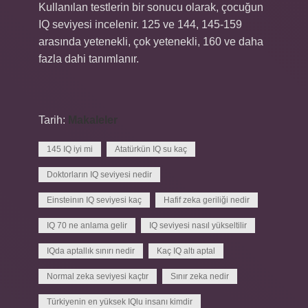
Kullanılan testlerin bir sonucu olarak, çocuğun
IQ seviyesi incelenir. 125 ve 144, 145-159
arasında yetenekli, çok yetenekli, 160 ve daha
fazla dahi tanımlanır.
Tarih:
Makaleler
145 IQ iyi mi
Atatürkün IQ su kaç
Doktorların IQ seviyesi nedir
Einsteinın IQ seviyesi kaç
Hafif zeka geriliği nedir
IQ 70 ne anlama gelir
IQ seviyesi nasıl yükseltilir
IQda aptallık sınırı nedir
Kaç IQ altı aptal
Normal zeka seviyesi kaçtır
Sınır zeka nedir
Türkiyenin en yüksek IQlu insanı kimdir