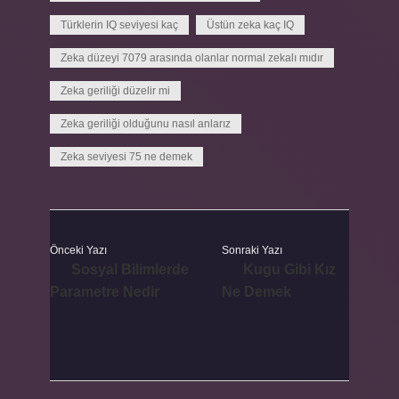
Türklerin IQ seviyesi kaç
Üstün zeka kaç IQ
Zeka düzeyi 7079 arasında olanlar normal zekalı mıdır
Zeka geriliği düzelir mi
Zeka geriliği olduğunu nasıl anlarız
Zeka seviyesi 75 ne demek
Önceki Yazı
Sonraki Yazı
Sosyal Bilimlerde
Kugu Gibi Kız
Parametre Nedir
Ne Demek