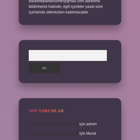
backlinkpanelicomtr@gmail.com
adresine
bildirmeniz halinde, ilgili içerikler yasal süre
içerisinde sitemizden kaldırılacaktır.
Arama
SON YORUMLAR
3 Aylık Hamilelik Hissedilir Mi
için
admin
3 Aylık Hamilelik Hissedilir Mi
için
Murat