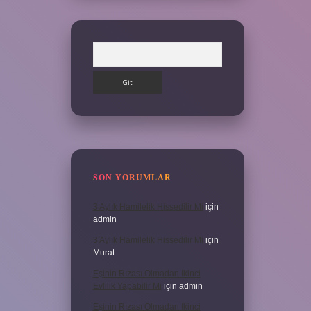
Arama
SON YORUMLAR
3 Aylık Hamilelik Hissedilir Mi
için
admin
3 Aylık Hamilelik Hissedilir Mi
için
Murat
Eşinin Rızası Olmadan Ikinci
Evlilik Yapabilir Mi
için
admin
Eşinin Rızası Olmadan Ikinci