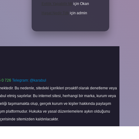
Evlilik Yapabilir Mi
için
Okan
Haşat Nedir Tdk
için
admin
 0 726
Telegram: @karabul
ektedir. Bu nedenle, sitedeki içerikleri proaktif olarak denetleme veya
 etmiş sayılırlar. Bu internet sitesi, herhangi bir marka, kurum veya
niteliği taşımamakta olup, gerçek kurum ve kişiler hakkında paylaşım
laşım platformudur. Hukuka ve yasal düzenlemelere aykırı olduğunu
içerisinde sitemizden kaldırılacaktır.
Scroll
to