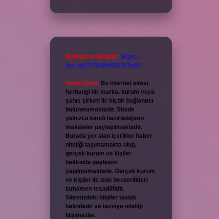
Reklam ve İletişim:
Skype:
live:.cid.575569c608265c69
Yasal Uyarı:
Bu internet sitesi,
herhangi bir marka, kurum veya
şahıs şirketi ile hiçbir bağlantısı
bulunmamaktadır. Sitede
yalnızca kendi hazırladığımız
makaleler paylaşılmaktadır.
Burada yer alan içerikler haber
niteliği taşımamakta olup,
gerçek kurum ve kişiler
hakkında paylaşım
yapılmamaktadır. Gerçek kurum
ve kişiler ile isim benzerlikleri
tamamen tesadüfidir.
Sitemizdeki bilgiler taslak
halindedir ve tavsiye niteliği
taşımazlar.