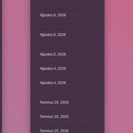
Emir buyurmak ne demek ?
Ağustos 6, 2026
Kur’an’ı baştan sona okuyup
bitirmeye ne denir ?
Ağustos 6, 2026
Ay gibi gök cisimlerine verilen
isim nedir ?
Ağustos 5, 2026
Barbunya kaç dakika haşlanır ?
Ağustos 4, 2026
Alüminyum kemik hastalığı nedir ?
Ağustos 4, 2026
Yeni tanışılan kıza ne hediye alınır
?
Temmuz 29, 2026
Whitney Houston sesi kaç oktav ?
Temmuz 26, 2026
Lazistan’da hangi şehirler var ?
Temmuz 25, 2026