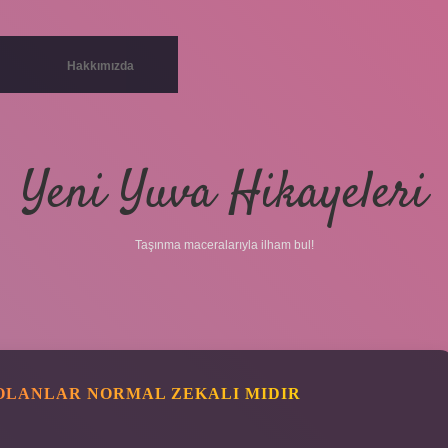
Hakkımızda
Yeni Yuva Hikayeleri
Taşınma maceralarıyla ilham bul!
 OLANLAR NORMAL ZEKALI MIDIR