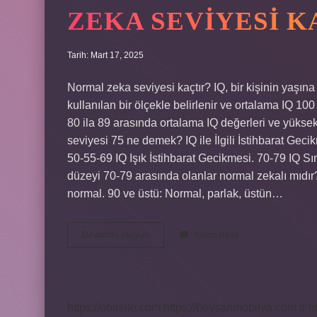
ZEKA SEVIYESI 
Tarih: Mart 17, 2025
Normal zeka seviyesi kaçtır? IQ, bir kişinin yaşın
kullanılan bir ölçekle belirlenir ve ortalama IQ 100
80 ila 89 arasında ortalama IQ değerleri ve yüksek
seviyesi 75 ne demek? IQ ile İlgili İstihbarat Ge
50-55-69 IQ Işık İstihbarat Gecikmesi. 70-79 IQ Sı
düzeyi 70-79 arasında olanlar normal zekalı mıdır
normal. 90 ve üstü: Normal, parlak, üstün…
Zeka
Devamını okuyun
Yorum Bırak
Seviyesi
Kaç
Olmalı
https://obirsite.com
https://beysanmobilya.com.tr
h