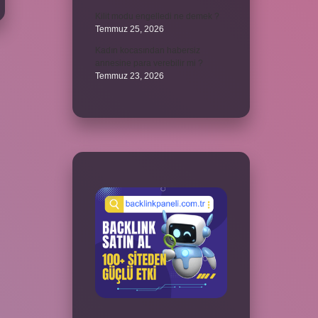
Kilit modu engelledi ne demek ?
Temmuz 25, 2026
Kadın kocasından habersiz
annesine para verebilir mi ?
Temmuz 23, 2026