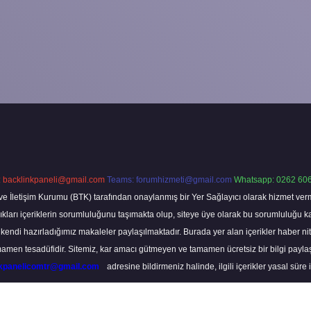
:
backlinkpaneli@gmail.com
Teams:
forumhizmeti@gmail.com
Whatsapp: 0262 606
ve İletişim Kurumu (BTK) tarafından onaylanmış bir Yer Sağlayıcı olarak hizmet verm
rı içeriklerin sorumluluğunu taşımakta olup, siteye üye olarak bu sorumluluğu kabul
a kendi hazırladığımız makaleler paylaşılmaktadır. Burada yer alan içerikler haber 
tamamen tesadüfidir. Sitemiz, kar amacı gütmeyen ve tamamen ücretsiz bir bilgi pay
nkpanelicomtr@gmail.com
adresine bildirmeniz halinde, ilgili içerikler yasal süre 