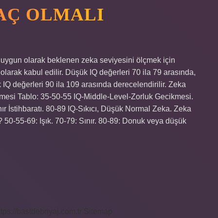
KAÇ OLMALI
a uygun olarak beklenen zeka seviyesini ölçmek için
 olarak kabul edilir. Düşük IQ değerleri 70 ila 79 arasında,
 IQ değerleri 90 ila 109 arasında derecelendirilir. Zeka
cikmesi Tablo: 35-50-55 IQ-Middle-Level-Zorluk Gecikmesi.
nır İstihbaratı. 80-89 IQ-Sıkıcı, Düşük Normal Zeka. Zeka
? 50-55-69: Işık. 70-79: Sınır. 80-89: Donuk veya düşük
ttps://bastdebriyaj.com.tr
Sitemap