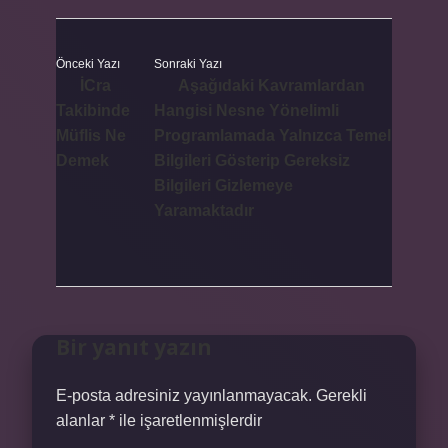
Önceki Yazı
Sonraki Yazı
İCra
Aşağıdaki Kavramlardan
Takibinde
Hangisi Nesne Yönelimli
Müflis Ne
Programlamada Yalnızca Temel
Demek
Bilgileri Gösterip Gereksiz
Bilgileri Gizlemeye
Yaramaktadır
Bir yanıt yazın
E-posta adresiniz yayınlanmayacak.
Gerekli
alanlar
*
ile işaretlenmişlerdir