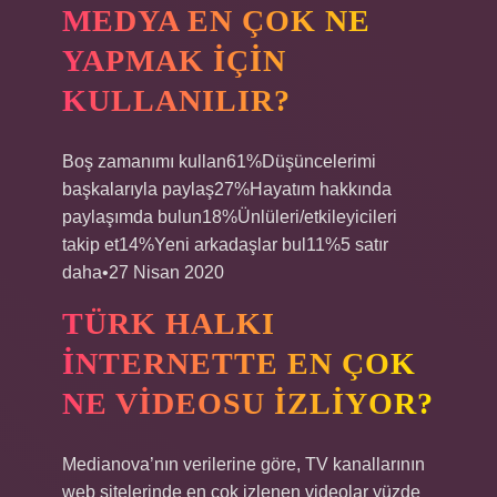
MEDYA EN ÇOK NE
YAPMAK IÇIN
KULLANILIR?
Boş zamanımı kullan61%Düşüncelerimi
başkalarıyla paylaş27%Hayatım hakkında
paylaşımda bulun18%Ünlüleri/etkileyicileri
takip et14%Yeni arkadaşlar bul11%5 satır
daha•27 Nisan 2020
TÜRK HALKI
INTERNETTE EN ÇOK
NE VIDEOSU IZLIYOR?
Medianova’nın verilerine göre, TV kanallarının
web sitelerinde en çok izlenen videolar yüzde