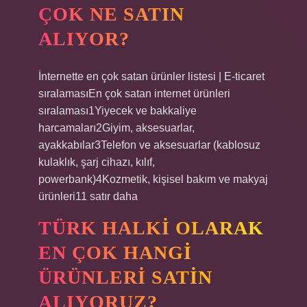
ÇOK NE SATIN
ALIYOR?
İnternette en çok satan ürünler listesi | E-ticaret
sıralamasıEn çok satan internet ürünleri
sıralaması1Yiyecek ve bakkaliye
harcamaları2Giyim, aksesuarlar,
ayakkabılar3Telefon ve aksesuarlar (kablosuz
kulaklık, şarj cihazı, kılıf,
powerbank)4Kozmetik, kişisel bakım ve makyaj
ürünleri11 satır daha
TÜRK HALKI OLARAK
EN ÇOK HANGI
ÜRÜNLERI SATIN
ALIYORUZ?