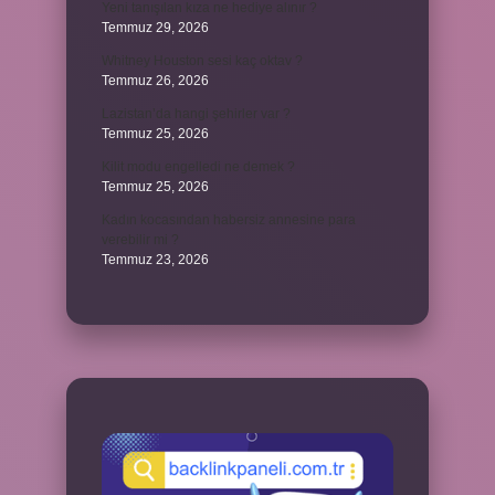
Yeni tanışılan kıza ne hediye alınır ?
Temmuz 29, 2026
Whitney Houston sesi kaç oktav ?
Temmuz 26, 2026
Lazistan’da hangi şehirler var ?
Temmuz 25, 2026
Kilit modu engelledi ne demek ?
Temmuz 25, 2026
Kadın kocasından habersiz annesine para
verebilir mi ?
Temmuz 23, 2026