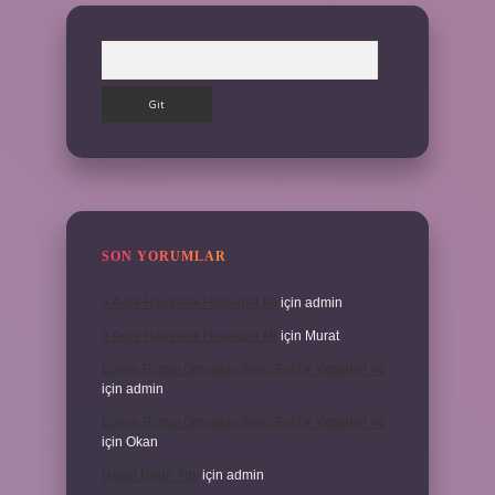
Arama
SON YORUMLAR
3 Aylık Hamilelik Hissedilir Mi
için
admin
3 Aylık Hamilelik Hissedilir Mi
için
Murat
Eşinin Rızası Olmadan Ikinci Evlilik Yapabilir Mi
için
admin
Eşinin Rızası Olmadan Ikinci Evlilik Yapabilir Mi
için
Okan
Haşat Nedir Tdk
için
admin