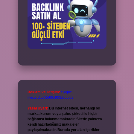
Reklam ve İletişim:
Skype:
live:.cid.575569c608265c69
Yasal Uyarı:
Bu internet sitesi, herhangi bir
marka, kurum veya şahıs şirketi ile hiçbir
bağlantısı bulunmamaktadır. Sitede yalnızca
kendi hazırladığımız makaleler
paylaşılmaktadır. Burada yer alan içerikler