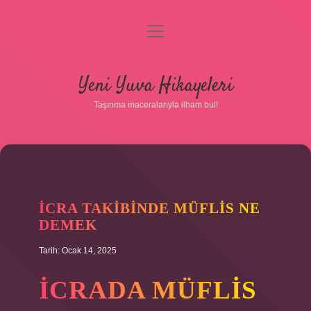
menüyü
aç
Anasayfa
Yeni Yuva Hikayeleri
Gizlilik Politikası
Taşınma maceralarıyla ilham bul!
Yasal Uyarı
Hakkımızda
İCRA TAKIBINDE MÜFLIS NE
DEMEK
Tarih: Ocak 14, 2025
İCRADA MÜFLIS