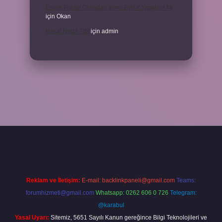
Eşinin Rızası Olmadan Ikinci Evlilik Yapabilir Mi
için
Okan
Haşat Nedir Tdk
için
admin
a
Reklam ve İletişim:
E-mail:
backlinkpaneli@gmail.com
Teams:
forumhizmeti@gmail.com
Whatsapp: 0262 606 0 726
Telegram:
@karabul
Yasal Uyarı:
Sitemiz, 5651 Sayılı Kanun gereğince Bilgi Teknolojileri ve