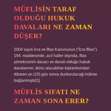
MÜFLISIN TARAF
OLDUĞU HUKUK
DAVALARI NE ZAMAN
DÜŞER?
2004 sayılı İcra ve İflas Kanununun (“İcra İflası”)
194. maddesinde, acil haller dışında, iflas
yöneticisinin davacı ve davalı olduğu hukuk
davalarının, ikinci alacaklılar toplantısından
itibaren on (10) gün sonra durdurulacağı hükme
bağlanmıştır[1].
MÜFLIS SIFATI NE
ZAMAN SONA ERER?