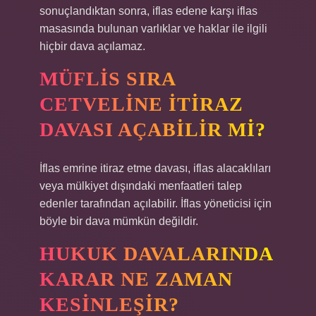
sonuçlandıktan sonra, iflas edene karşı iflas
masasında bulunan varlıklar ve haklar ile ilgili
hiçbir dava açılamaz.
MÜFLIS SIRA
CETVELINE ITIRAZ
DAVASI AÇABILIR MI?
İflas emrine itiraz etme davası, iflas alacaklıları
veya mülkiyet dışındaki menfaatleri talep
edenler tarafından açılabilir. İflas yöneticisi için
böyle bir dava mümkün değildir.
HUKUK DAVALARINDA
KARAR NE ZAMAN
KESINLEŞIR?