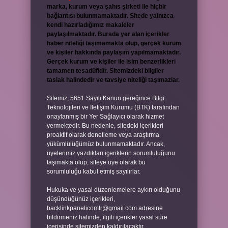
marka, kurum veya şahıs şirketi ile hiçbir
bağlantısı bulunmamaktadır. Sitede yalnızca
kendi hazırladığımız makaleler
paylaşılmaktadır. Burada yer alan içerikler
haber niteliği taşımamakta olup, gerçek kurum
ve kişiler hakkında paylaşım yapılmamaktadır.
Gerçek kurum ve kişiler ile isim benzerlikleri
tamamen tesadüfidir. Sitemizdeki bilgiler
taslak halindedir ve tavsiye niteliği taşımazlar.
Sitemiz, 5651 Sayılı Kanun gereğince Bilgi
Teknolojileri ve İletişim Kurumu (BTK) tarafından
onaylanmış bir Yer Sağlayıcı olarak hizmet
vermektedir. Bu nedenle, sitedeki içerikleri
proaktif olarak denetleme veya araştırma
yükümlülüğümüz bulunmamaktadır. Ancak,
üyelerimiz yazdıkları içeriklerin sorumluluğunu
taşımakta olup, siteye üye olarak bu
sorumluluğu kabul etmiş sayılırlar.
Hukuka ve yasal düzenlemelere aykırı olduğunu
düşündüğünüz içerikleri,
backlinkpanelicomtr@gmail.com
adresine
bildirmeniz halinde, ilgili içerikler yasal süre
içerisinde sitemizden kaldırılacaktır.