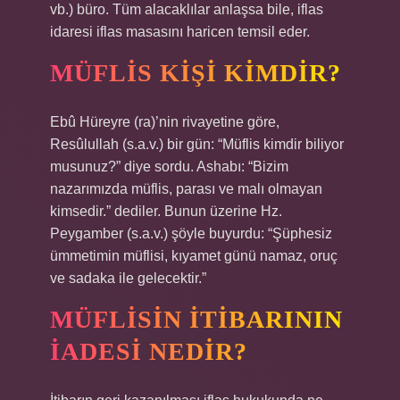
vb.) büro. Tüm alacaklılar anlaşsa bile, iflas
idaresi iflas masasını haricen temsil eder.
MÜFLIS KIŞI KIMDIR?
Ebû Hüreyre (ra)’nin rivayetine göre,
Resûlullah (s.a.v.) bir gün: “Müflis kimdir biliyor
musunuz?” diye sordu. Ashabı: “Bizim
nazarımızda müflis, parası ve malı olmayan
kimsedir.” dediler. Bunun üzerine Hz.
Peygamber (s.a.v.) şöyle buyurdu: “Şüphesiz
ümmetimin müflisi, kıyamet günü namaz, oruç
ve sadaka ile gelecektir.”
MÜFLISIN ITIBARININ
IADESI NEDIR?