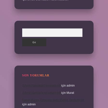
Arama
SON YORUMLAR
3 Aylık Hamilelik Hissedilir Mi
için
admin
3 Aylık Hamilelik Hissedilir Mi
için
Murat
Eşinin Rızası Olmadan Ikinci Evlilik Yapabilir Mi
için
admin