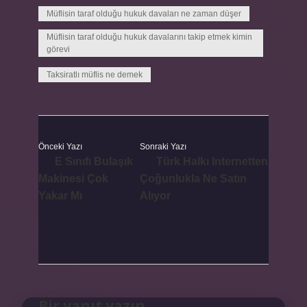
Müflisin taraf olduğu hukuk davaları ne zaman düşer
Müflisin taraf olduğu hukuk davalarını takip etmek kimin
görevi
Taksiratlı müflis ne demek
Önceki Yazı
Sonraki Yazı
E Sınıfı Bulaşık
Türk Halkı Internetten
Makinesi Çok
Çoğunlukla Ne Satın
Yakar Mı
Alıyor
Bir yanıt yazın