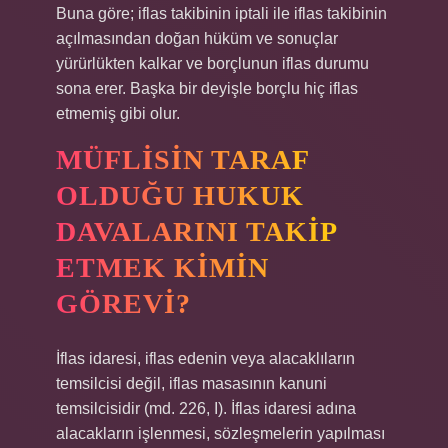
Buna göre; iflas takibinin iptali ile iflas takibinin
açılmasından doğan hüküm ve sonuçlar
yürürlükten kalkar ve borçlunun iflas durumu
sona erer. Başka bir deyişle borçlu hiç iflas
etmemiş gibi olur.
MÜFLISIN TARAF
OLDUĞU HUKUK
DAVALARINI TAKIP
ETMEK KIMIN
GÖREVI?
İflas idaresi, iflas edenin veya alacaklıların
temsilcisi değil, iflas masasının kanuni
temsilcisidir (md. 226, I). İflas idaresi adına
alacakların işlenmesi, sözleşmelerin yapılması