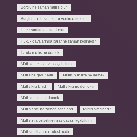
Borçlu ne zaman müflis olur
Borçlunun iflasına karar verilirse ne olur
Haciz sıralaması nasıl olur
Hukuk davalarında karar ne zaman kesinleşir
İcrada müflis ne demek
Müflis alacak davası açabilir mi
Müflis belgesi nedir
Müflis hukukta ne demek
Müflis kişi kimdir
Müflis kişi ne demektir
Müflis olmak ne demek
Müflis sıfatı ne zaman sona erer
Müflis sıfatı nedir
Müflis sıra cetveline itiraz davası açabilir mi
Müflisin itibarının iadesi nedir