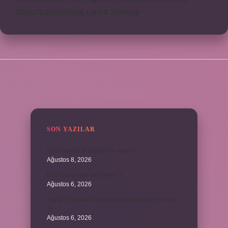
https://bastdebriyaj.com.tr
Sitemap
SIDEBAR
SON YAZILAR
kuzu baskül et fiyatları ne kadar ?
Ağustos 8, 2026
Emir buyurmak ne demek ?
Ağustos 6, 2026
Kur’an’ı baştan sona okuyup bitirmeye ne denir
?
Ağustos 6, 2026