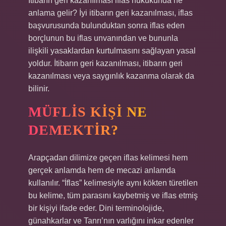
İtibarın geri kazanılması iflas hukukunda ne
anlama gelir? İyi itibarın geri kazanılması, iflas
başvurusunda bulunduktan sonra iflas eden
borçlunun bu iflas unvanından ve bununla
ilişkili yasaklardan kurtulmasını sağlayan yasal
yoldur. İtibarın geri kazanılması, itibarın geri
kazanılması veya saygınlık kazanma olarak da
bilinir.
MÜFLIS KIŞI NE
DEMEKTIR?
Arapçadan dilimize geçen iflas kelimesi hem
gerçek anlamda hem de mecazi anlamda
kullanılır. “İflas” kelimesiyle aynı kökten türetilen
bu kelime, tüm parasını kaybetmiş ve iflas etmiş
bir kişiyi ifade eder. Dini terminolojide,
günahkarlar ve Tanrı’nın varlığını inkar edenler