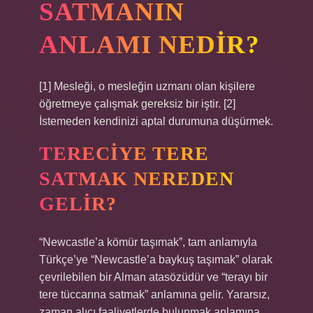
SATMANIN
ANLAMI NEDIR?
[1] Mesleği, o mesleğin uzmanı olan kişilere
öğretmeye çalışmak gereksiz bir iştir. [2]
İstemeden kendinizi aptal durumuna düşürmek.
TERECIYE TERE
SATMAK NEREDEN
GELIR?
“Newcastle’a kömür taşımak”, tam anlamıyla
Türkçe’ye “Newcastle’a baykuş taşımak” olarak
çevrilebilen bir Alman atasözüdür ve “terayı bir
tere tüccarına satmak” anlamına gelir. Yararsız,
zaman alıcı faaliyetlerde bulunmak anlamına