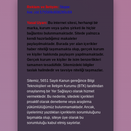
Reklam ve İletişim:
Skype:
live:.cid.575569c608265c69
Yasal Uyarı:
Bu internet sitesi, herhangi bir
marka, kurum veya şahıs şirketi ile hiçbir
bağlantısı bulunmamaktadır. Sitede yalnızca
kendi hazırladığımız makaleler
paylaşılmaktadır. Burada yer alan içerikler
haber niteliği taşımamakta olup, gerçek kurum
ve kişiler hakkında paylaşım yapılmamaktadır.
Gerçek kurum ve kişiler ile isim benzerlikleri
tamamen tesadüfidir. Sitemizdeki bilgiler
taslak halindedir ve tavsiye niteliği taşımazlar.
Sitemiz, 5651 Sayılı Kanun gereğince Bilgi
Teknolojileri ve İletişim Kurumu (BTK) tarafından
onaylanmış bir Yer Sağlayıcı olarak hizmet
vermektedir. Bu nedenle, sitedeki içerikleri
proaktif olarak denetleme veya araştırma
yükümlülüğümüz bulunmamaktadır. Ancak,
üyelerimiz yazdıkları içeriklerin sorumluluğunu
taşımakta olup, siteye üye olarak bu
sorumluluğu kabul etmiş sayılırlar.