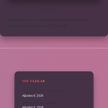
https://obirsite.com
https://beysanmobilya.com.tr
https://bastdebriyaj.com.tr
Sitemap
SIDEBAR
SON YAZILAR
kuzu baskül et fiyatları ne kadar ?
Ağustos 8, 2026
Emir buyurmak ne demek ?
Ağustos 6, 2026