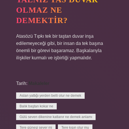
OLMAZ NE
DEMEKTIR?
Atasözü Tıpkı tek bir taştan duvar inşa
edilemeyeceği gibi, bir insan da tek başına
önemli bir görevi başaramaz. Başkalarıyla
ilişkiler kurmalı ve işbirliği yapmalıdır.
Tarih:
Makaleler
Aslan yattığı yerden belli olur ne demek
Balık baştan kokar ne
Gülü seven dikenine katlanır ne demek anlamı
Tere güneşi sever mi
Tere kışın olur mu