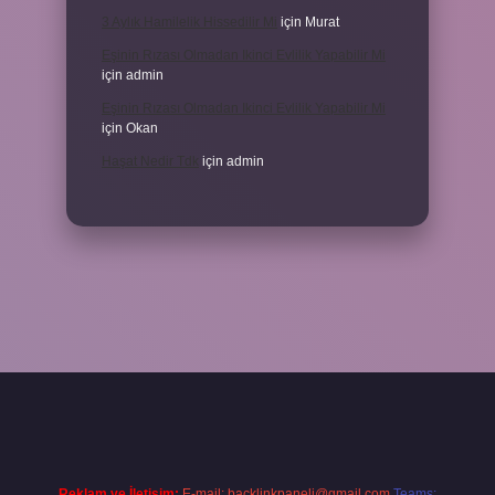
3 Aylık Hamilelik Hissedilir Mi
için
Murat
Eşinin Rızası Olmadan Ikinci Evlilik Yapabilir Mi
için
admin
Eşinin Rızası Olmadan Ikinci Evlilik Yapabilir Mi
için
Okan
Haşat Nedir Tdk
için
admin
piabella
Reklam ve İletişim:
E-mail:
backlinkpaneli@gmail.com
Teams: