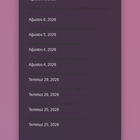
Kur’an’ı baştan sona okuyup bitirmeye ne denir
?
Ağustos 6, 2026
Ay gibi gök cisimlerine verilen isim nedir ?
Ağustos 5, 2026
Barbunya kaç dakika haşlanır ?
Ağustos 4, 2026
Alüminyum kemik hastalığı nedir ?
Ağustos 4, 2026
Yeni tanışılan kıza ne hediye alınır ?
Temmuz 29, 2026
Whitney Houston sesi kaç oktav ?
Temmuz 26, 2026
Lazistan’da hangi şehirler var ?
Temmuz 25, 2026
Kilit modu engelledi ne demek ?
Temmuz 25, 2026