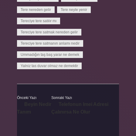
Tere nereden gelir
Tere neyle yenir
Tereciye tere satılır mı
Tereciye tere satmak nereden gelir
Tereciye tere satmanın anlamı nedir
Ummadığın taş baş yarar ne demek
Yalniz tas duvar olmaz ne demektir
Önceki Yazı
Sonraki Yazı
Beyin Nedir
Telefonun Imei Adresi
Tanım
Çalınırsa Ne Olur