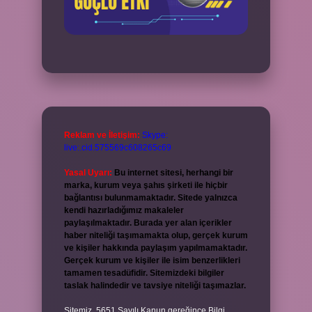
Reklam ve İletişim:
Skype:
live:.cid.575569c608265c69
Yasal Uyarı:
Bu internet sitesi, herhangi bir
marka, kurum veya şahıs şirketi ile hiçbir
bağlantısı bulunmamaktadır. Sitede yalnızca
kendi hazırladığımız makaleler
paylaşılmaktadır. Burada yer alan içerikler
haber niteliği taşımamakta olup, gerçek kurum
ve kişiler hakkında paylaşım yapılmamaktadır.
Gerçek kurum ve kişiler ile isim benzerlikleri
tamamen tesadüfidir. Sitemizdeki bilgiler
taslak halindedir ve tavsiye niteliği taşımazlar.
Sitemiz, 5651 Sayılı Kanun gereğince Bilgi