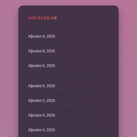
SON YAZILAR
Yıllık geliri ne kadar olursa vergi verilir 2024 ?
Ağustos 9, 2026
kuzu baskül et fiyatları ne kadar ?
Ağustos 8, 2026
Emir buyurmak ne demek ?
Ağustos 6, 2026
Kur’an’ı baştan sona okuyup bitirmeye ne denir
?
Ağustos 6, 2026
Ay gibi gök cisimlerine verilen isim nedir ?
Ağustos 5, 2026
Barbunya kaç dakika haşlanır ?
Ağustos 4, 2026
Alüminyum kemik hastalığı nedir ?
Ağustos 4, 2026