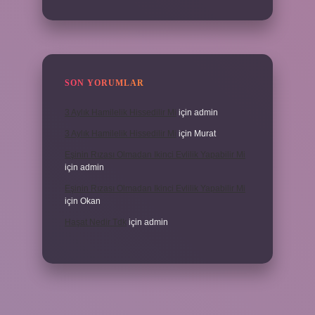
SON YORUMLAR
3 Aylık Hamilelik Hissedilir Mi
için
admin
3 Aylık Hamilelik Hissedilir Mi
için
Murat
Eşinin Rızası Olmadan Ikinci Evlilik Yapabilir Mi
için
admin
Eşinin Rızası Olmadan Ikinci Evlilik Yapabilir Mi
için
Okan
Haşat Nedir Tdk
için
admin