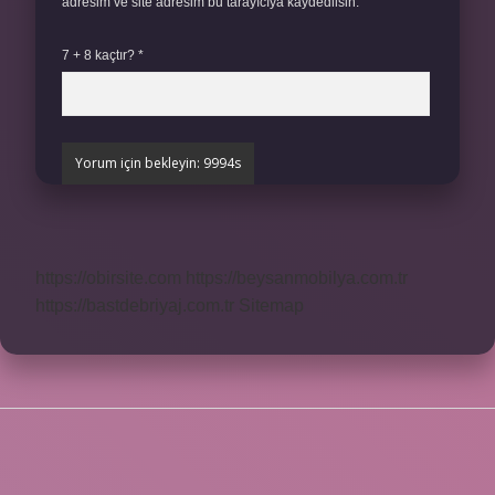
adresim ve site adresim bu tarayıcıya kaydedilsin.
7 + 8 kaçtır?
*
https://obirsite.com
https://beysanmobilya.com.tr
https://bastdebriyaj.com.tr
Sitemap
SIDEBAR