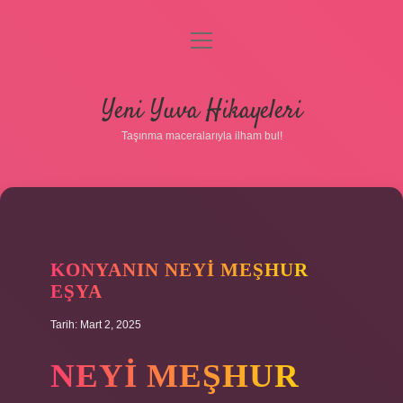
menüyü
aç
Anasayfa
Yeni Yuva Hikayeleri
Gizlilik Politikası
Taşınma maceralarıyla ilham bul!
Yasal Uyarı
Hakkımızda
KONYANIN NEYI MEŞHUR
EŞYA
Tarih: Mart 2, 2025
NEYI MEŞHUR