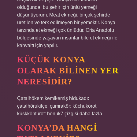
olduğunda, bu şehir için ünlü yemeği
düşünüyorum. Meat ekmeği, birçok şehirde
üretilen ve terk edilmeyen bir yemektir. Konya
tarzında et ekmeği çok ünlüdür. Orta Anadolu
bölgesinde yaşayan insanlar bile et ekmeği ile
kahvaltı için yapılır.
KÜÇÜK KONYA
OLARAK BILINEN YER
NERESIDIR?
Çatalhökemikemikemiş hidukadı:
çatalhörukilçe: çumrakör: küchukörot:
küskköntürot: hönuk7 çizgisi daha fazla
KONYA’DA HANGI