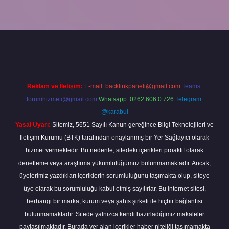
la
Reklam ve İletişim:
E-mail:
backlinkpaneli@gmail.com
Teams:
forumhizmeti@gmail.com
Whatsapp: 0262 606 0 726
Telegram:
@karabul
Yasal Uyarı:
Sitemiz, 5651 Sayılı Kanun gereğince Bilgi Teknolojileri ve
İletişim Kurumu (BTK) tarafından onaylanmış bir Yer Sağlayıcı olarak
hizmet vermektedir. Bu nedenle, sitedeki içerikleri proaktif olarak
denetleme veya araştırma yükümlülüğümüz bulunmamaktadır. Ancak,
üyelerimiz yazdıkları içeriklerin sorumluluğunu taşımakta olup, siteye
üye olarak bu sorumluluğu kabul etmiş sayılırlar. Bu internet sitesi,
herhangi bir marka, kurum veya şahıs şirketi ile hiçbir bağlantısı
bulunmamaktadır. Sitede yalnızca kendi hazırladığımız makaleler
paylaşılmaktadır. Burada yer alan içerikler haber niteliği taşımamakta