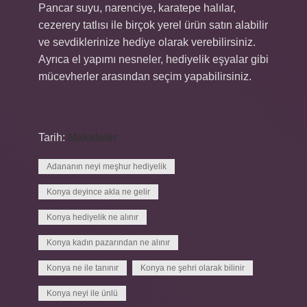
Pancar suyu, narenciye, karatepe halılar,
cezerery tatlısı ile birçok yerel ürün satın alabilir
ve sevdiklerinize hediye olarak verebilirsiniz.
Ayrıca el yapımı nesneler, hediyelik eşyalar gibi
mücevherler arasından seçim yapabilirsiniz.
Tarih:
Makaleler
Adananın neyi meşhur hediyelik
Konya deyince akla ne gelir
Konya hediyelik ne alınır
Konya kadın pazarından ne alınır
Konya ne ile tanınır
Konya ne şehri olarak bilinir
Konya neyi ile ünlü