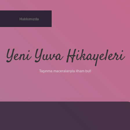
Hakkımızda
Yeni Yuva Hikayeleri
Taşınma maceralarıyla ilham bul!