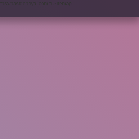
ttps://bastdebriyaj.com.tr
Sitemap