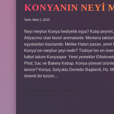
KONYANIN NEYI 
Tarih: Mart 2, 2025
Neyi meşhur Konya hediyelik eşya? Kalıp peyniri, 
ihtiyacınız olan favori aromalardır. Mevlana takıları
eşyalardan bazılarıdır. Melike Hatun pazarı, yerel l
Konya’nın meşhur şeyi nedir? Türkiye’nin en öneml
futbol takımı Konyaspor. Yerel yemekler Etliekmek
Pilaf, Sac ve Bakery Kebap. Konya yöresel ürünle
tanınır? Konya, Selçuklu Devletin Başkenti, Hz. Me
önemli bir turizm…
Konyanın
Devamını okuyun
Yorum Bırak
Neyi
Meşhur
Eşya