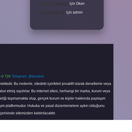
Evlilik Yapabilir Mi
için
Okan
Haşat Nedir Tdk
için
admin
 0 726
Telegram: @karabul
ektedir. Bu nedenle, sitedeki içerikleri proaktif olarak denetleme veya
 etmiş sayılırlar. Bu internet sitesi, herhangi bir marka, kurum veya
niteliği taşımamakta olup, gerçek kurum ve kişiler hakkında paylaşım
laşım platformudur. Hukuka ve yasal düzenlemelere aykırı olduğunu
içerisinde sitemizden kaldırılacaktır.
Scroll
to