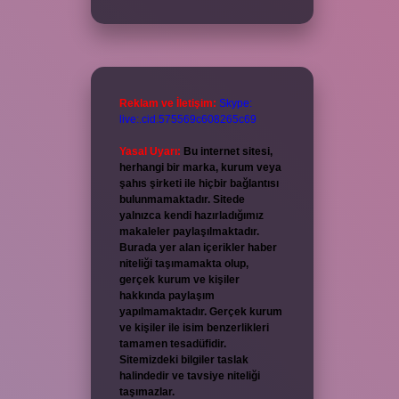
Reklam ve İletişim:
Skype:
live:.cid.575569c608265c69
Yasal Uyarı:
Bu internet sitesi,
herhangi bir marka, kurum veya
şahıs şirketi ile hiçbir bağlantısı
bulunmamaktadır. Sitede
yalnızca kendi hazırladığımız
makaleler paylaşılmaktadır.
Burada yer alan içerikler haber
niteliği taşımamakta olup,
gerçek kurum ve kişiler
hakkında paylaşım
yapılmamaktadır. Gerçek kurum
ve kişiler ile isim benzerlikleri
tamamen tesadüfidir.
Sitemizdeki bilgiler taslak
halindedir ve tavsiye niteliği
taşımazlar.