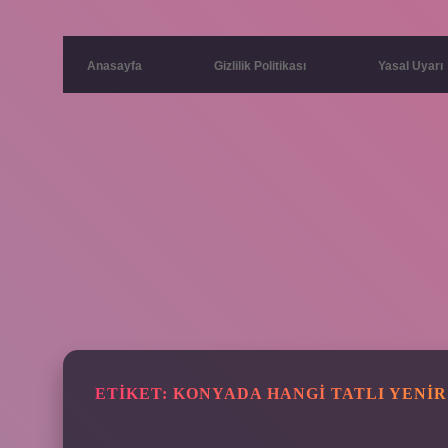
Anasayfa
Gizlilik Politikası
Yasal Uyarı
ETIKET:
KONYADA HANGI TATLI YENIR