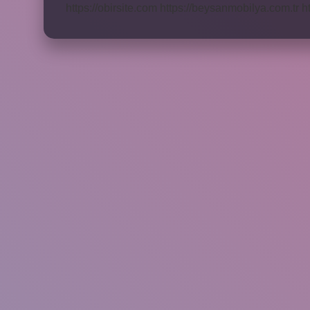
https://obirsite.com
https://beysanmobilya.com.tr
h