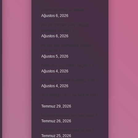
Emir buyurmak ne demek ?
Ağustos 6, 2026
Kur’an’ı baştan sona okuyup
bitirmeye ne denir ?
Ağustos 6, 2026
Ay gibi gök cisimlerine verilen
isim nedir ?
Ağustos 5, 2026
Barbunya kaç dakika haşlanır ?
Ağustos 4, 2026
Alüminyum kemik hastalığı nedir ?
Ağustos 4, 2026
Yeni tanışılan kıza ne hediye alınır
?
Temmuz 29, 2026
Whitney Houston sesi kaç oktav ?
Temmuz 26, 2026
Lazistan’da hangi şehirler var ?
Temmuz 25, 2026