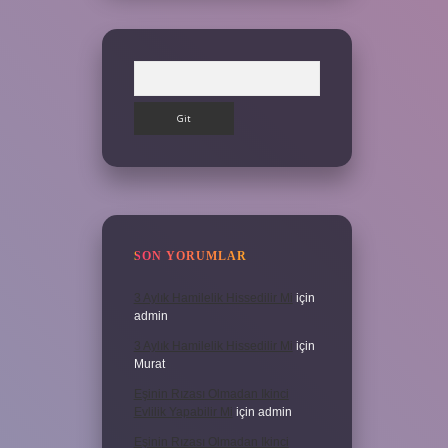
Arama
SON YORUMLAR
3 Aylık Hamilelik Hissedilir Mi
için
admin
3 Aylık Hamilelik Hissedilir Mi
için
Murat
Eşinin Rızası Olmadan Ikinci
Evlilik Yapabilir Mi
için
admin
Eşinin Rızası Olmadan Ikinci