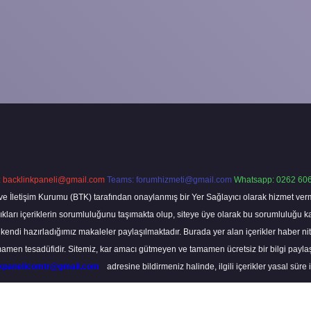
:
backlinkpaneli@gmail.com
Teams:
forumhizmeti@gmail.com
Whatsapp: 0262 606
ve İletişim Kurumu (BTK) tarafından onaylanmış bir Yer Sağlayıcı olarak hizmet verm
rı içeriklerin sorumluluğunu taşımakta olup, siteye üye olarak bu sorumluluğu kabul
a kendi hazırladığımız makaleler paylaşılmaktadır. Burada yer alan içerikler haber 
tamamen tesadüfidir. Sitemiz, kar amacı gütmeyen ve tamamen ücretsiz bir bilgi pay
nkpanelicomtr@gmail.com
adresine bildirmeniz halinde, ilgili içerikler yasal süre 