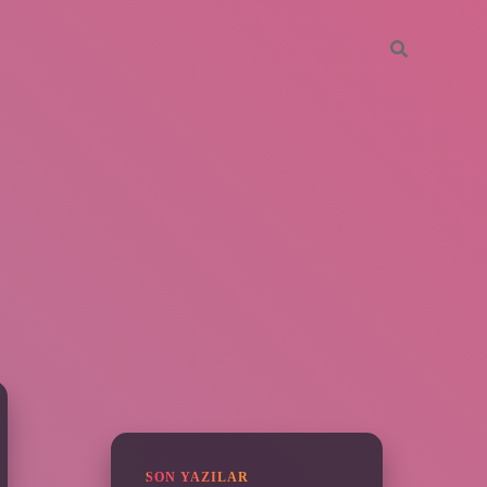
SIDEBAR
piabella
SON YAZILAR