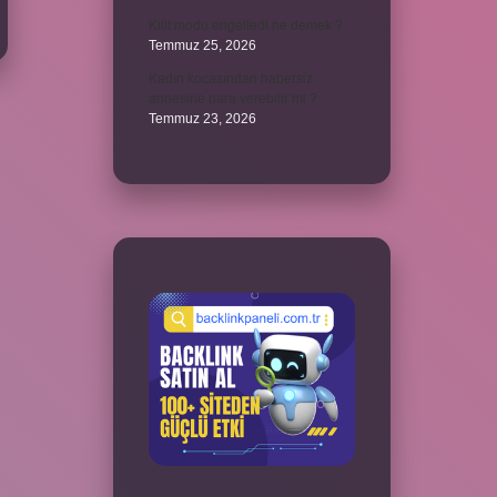
Kilit modu engelledi ne demek ?
Temmuz 25, 2026
Kadın kocasından habersiz
annesine para verebilir mi ?
Temmuz 23, 2026