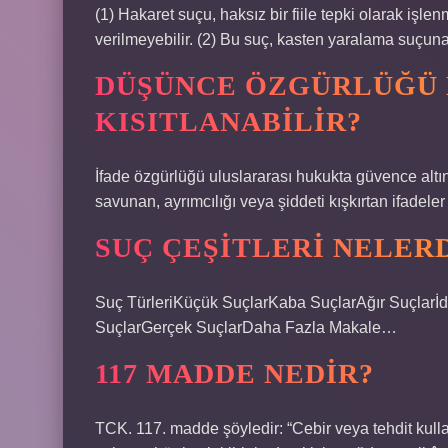
(1) Hakaret suçu, haksız bir fiile tepki olarak işle
verilmeyebilir. (2) Bu suç, kasten yaralama suçuna
DÜŞÜNCE ÖZGÜRLÜĞÜ
KISITLANABILIR?
İfade özgürlüğü uluslararası hukukta güvence altına
savunan, ayrımcılığı veya şiddeti kışkırtan ifadeler
SUÇ ÇEŞITLERI NELER
Suç TürleriKüçük SuçlarKaba SuçlarAğır Suçlarİdd
SuçlarGerçek SuçlarDaha Fazla Makale…
117 MADDE NEDIR?
TCK. 117. madde şöyledir: “Cebir veya tehdit kull