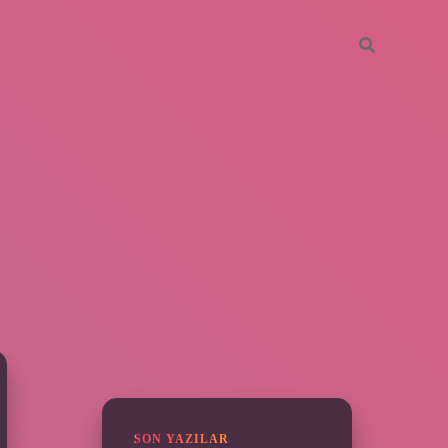
SIDEBAR
piabella
SON YAZILAR