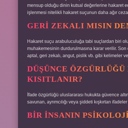
mensup olduğu dinin kutsal değerlerine hakaret ed
işlenmesi nitelikli hakaret suçunun daha ağır ceza i
GERI ZEKALI MISIN D
Hakaret suçu arabuluculuğa tabi suçlardan biri o
muhakemesinin durdurulmasına karar verilir. Son ol
aptal, geri zekalı, angut, pislik vb. gibi kelimeler 
DÜŞÜNCE ÖZGÜRLÜĞÜ
KISITLANIR?
İfade özgürlüğü uluslararası hukukta güvence altına
savunan, ayrımcılığı veya şiddeti kışkırtan ifadeler
BIR INSANIN PSIKOLOJ