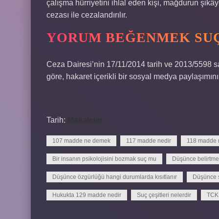
çalışma hürriyetini ihlal eden kişi, mağdurun şikâye
cezası ile cezalandırılır.
YORUM BEĞENMEK SU
Ceza Dairesi’nin 17/11/2014 tarih ve 2013/5598 say
göre, hakaret içerikli bir sosyal medya paylaşımı
Tarih:
Makaleler
107 madde ne demek
117 madde nedir
118 madde 
Bir insanın psikolojisini bozmak suç mu
Düşünce belirtme
Düşünce özgürlüğü hangi durumlarda kısıtlanır
Düşünce 
Hukukta 129 madde nedir
Suç çeşitleri nelerdir
TCK 