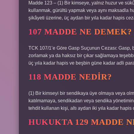
Madde 123 – (1) Bir kimseye, yalnız huzur ve sük
kullanmak, gürültü yapmak veya aynı maksadla hu
şikâyeti üzerine, üç aydan bir yıla kadar hapis cezas
107 MADDE NE DEMEK?
TCK 107/1’e Göre Gasp Suçunun Cezası: Gasp, bir 
zorlamak ya da haksız bir çıkar sağlamaya teşebbü
üç yıla kadar hapis ve beşbin güne kadar adli para 
118 MADDE NEDIR?
(1) Bir kimseyi bir sendikaya üye olmaya veya ol
katılmamaya, sendikadan veya sendika yönetimind
tehdit kullanan kişi, altı aydan iki yıla kadar hapis 
HUKUKTA 129 MADDE N