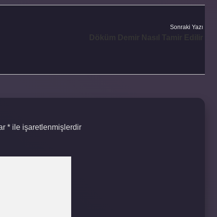
Sonraki Yazı
Döküm Demir Nasıl Tamir Edilir
lar
*
ile işaretlenmişlerdir