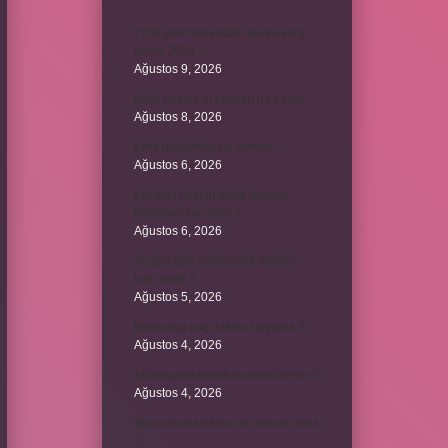
Yıllık geliri ne kadar olursa vergi
verilir 2024 ?
Ağustos 9, 2026
kuzu baskül et fiyatları ne kadar ?
Ağustos 8, 2026
Emir buyurmak ne demek ?
Ağustos 6, 2026
Kur’an’ı baştan sona okuyup
bitirmeye ne denir ?
Ağustos 6, 2026
Ay gibi gök cisimlerine verilen
isim nedir ?
Ağustos 5, 2026
Barbunya kaç dakika haşlanır ?
Ağustos 4, 2026
Alüminyum kemik hastalığı nedir ?
Ağustos 4, 2026
Yeni tanışılan kıza ne hediye alınır
?