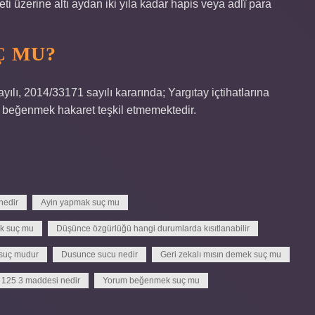
ti üzerine altı aydan iki yıla kadar hapis veya adlî para
Ç MU?
ılı, 2014/33171 sayılı kararında; Yargıtay içtihatlarına
nı beğenmek hakaret teşkil etmemektedir.
nedir
Ayin yapmak suç mu
k suç mu
Düşünce özgürlüğü hangi durumlarda kısıtlanabilir
suç mudur
Dusunce sucu nedir
Geri zekalı mısın demek suç mu
125 3 maddesi nedir
Yorum beğenmek suç mu