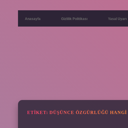
Anasayfa
Gizlilik Politikası
Yasal Uyarı
ETIKET:
DÜŞÜNCE ÖZGÜRLÜĞÜ HANGI