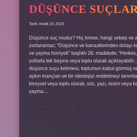
DÜŞÜNCE SUÇLAR
Tarih: Aralık 19, 2024
Düşünce suç mudur? Hiç kimse, hangi sebep ve am
zorlanamaz; “Düşünce ve kanaatlerinden dolayı k
ve yayma hürriyeti” başlıklı 26. maddede; “Herkes
yollarla tek başına veya toplu olarak açıklayabil
düşünce suçu kelimesi, toplumun kabul görmüş norm
aykırı inançları ve bir ideolojiyi reddetmeyi tanım
bireysel veya toplu olarak, söz, yazı, resim veya b
yayma…
Düşünce
Devamını okuyun
Yorum Bırak
Suçları
Nelerdir