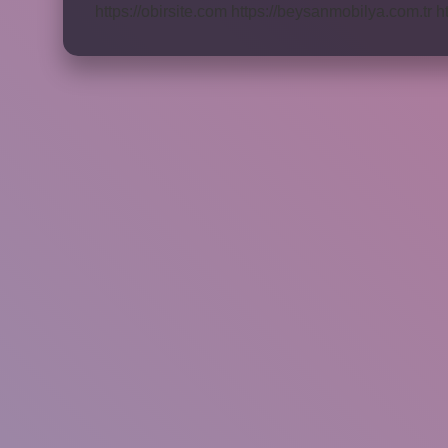
https://obirsite.com
https://beysanmobilya.com.tr
h