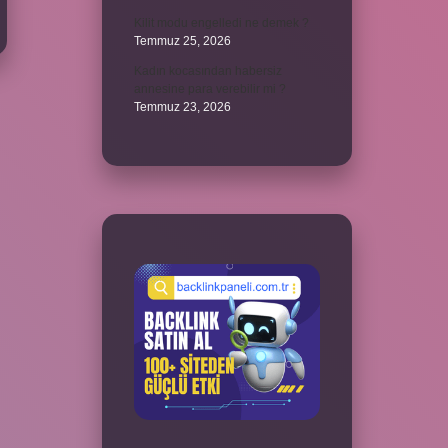
Kilit modu engelledi ne demek ?
Temmuz 25, 2026
Kadın kocasından habersiz
annesine para verebilir mi ?
Temmuz 23, 2026