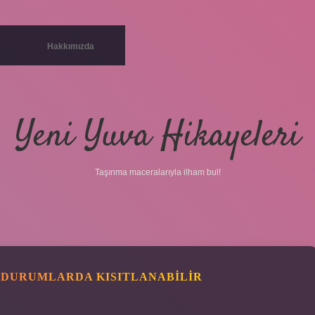
Hakkımızda
Yeni Yuva Hikayeleri
Taşınma maceralarıyla ilham bul!
 DURUMLARDA KISITLANABILIR