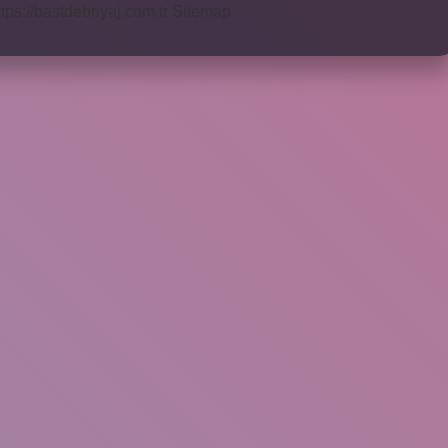
ttps://bastdebriyaj.com.tr
Sitemap