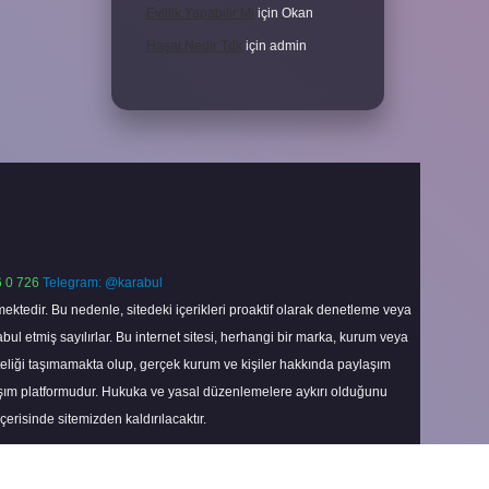
Evlilik Yapabilir Mi
için
Okan
Haşat Nedir Tdk
için
admin
 0 726
Telegram: @karabul
ektedir. Bu nedenle, sitedeki içerikleri proaktif olarak denetleme veya
 etmiş sayılırlar. Bu internet sitesi, herhangi bir marka, kurum veya
niteliği taşımamakta olup, gerçek kurum ve kişiler hakkında paylaşım
laşım platformudur. Hukuka ve yasal düzenlemelere aykırı olduğunu
içerisinde sitemizden kaldırılacaktır.
Scroll
to