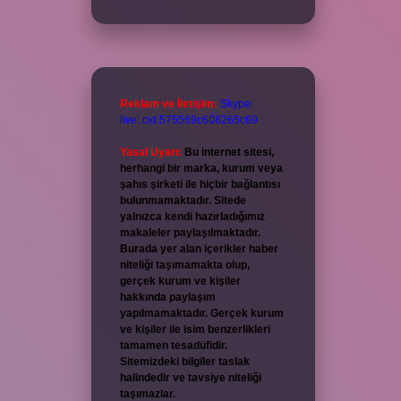
Reklam ve İletişim:
Skype:
live:.cid.575569c608265c69
Yasal Uyarı:
Bu internet sitesi,
herhangi bir marka, kurum veya
şahıs şirketi ile hiçbir bağlantısı
bulunmamaktadır. Sitede
yalnızca kendi hazırladığımız
makaleler paylaşılmaktadır.
Burada yer alan içerikler haber
niteliği taşımamakta olup,
gerçek kurum ve kişiler
hakkında paylaşım
yapılmamaktadır. Gerçek kurum
ve kişiler ile isim benzerlikleri
tamamen tesadüfidir.
Sitemizdeki bilgiler taslak
halindedir ve tavsiye niteliği
taşımazlar.