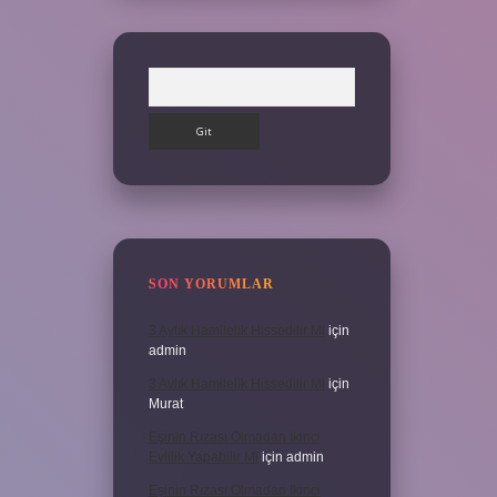
Arama
SON YORUMLAR
3 Aylık Hamilelik Hissedilir Mi
için
admin
3 Aylık Hamilelik Hissedilir Mi
için
Murat
Eşinin Rızası Olmadan Ikinci
Evlilik Yapabilir Mi
için
admin
Eşinin Rızası Olmadan Ikinci