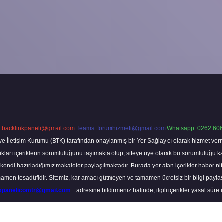
:
backlinkpaneli@gmail.com
Teams:
forumhizmeti@gmail.com
Whatsapp: 0262 606
ve İletişim Kurumu (BTK) tarafından onaylanmış bir Yer Sağlayıcı olarak hizmet verm
rı içeriklerin sorumluluğunu taşımakta olup, siteye üye olarak bu sorumluluğu kabul
a kendi hazırladığımız makaleler paylaşılmaktadır. Burada yer alan içerikler haber 
tamamen tesadüfidir. Sitemiz, kar amacı gütmeyen ve tamamen ücretsiz bir bilgi pay
nkpanelicomtr@gmail.com
adresine bildirmeniz halinde, ilgili içerikler yasal süre 