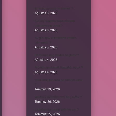
Emir buyurmak ne demek ?
Ağustos 6, 2026
Kur’an’ı baştan sona okuyup
bitirmeye ne denir ?
Ağustos 6, 2026
Ay gibi gök cisimlerine verilen
isim nedir ?
Ağustos 5, 2026
Barbunya kaç dakika haşlanır ?
Ağustos 4, 2026
Alüminyum kemik hastalığı nedir ?
Ağustos 4, 2026
Yeni tanışılan kıza ne hediye alınır
?
Temmuz 29, 2026
Whitney Houston sesi kaç oktav ?
Temmuz 26, 2026
Lazistan’da hangi şehirler var ?
Temmuz 25, 2026