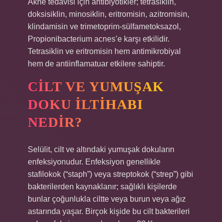
Akne tedavisi için antibiyotikler; tetrasiklin,
doksisiklin, minosiklin, eritromisin, azitromisin,
klindamisin ve trimetoprim-sülfametoksazol,
Propionibacterium acnes’e karşı etkilidir.
Tetrasiklin ve eritromisin hem antimikrobiyal
hem de antiinflamatuar etkilere sahiptir.
CILT VE YUMUŞAK
DOKU ILTIHABI
NEDIR?
Selülit, cilt ve altındaki yumuşak dokuların
enfeksiyonudur. Enfeksiyon genellikle
stafilokok (“staph”) veya streptokok (“strep”) gibi
bakterilerden kaynaklanır; sağlıklı kişilerde
bunlar çoğunlukla ciltte veya burun veya ağız
astarında yaşar. Birçok kişide bu cilt bakterileri