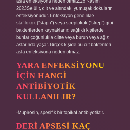
asla enfeksiyona neden olmaz.28 Kasım
2023Selülit, cilt ve altındaki yumuşak dokuların
enfeksiyonudur. Enfeksiyon genellikle
stafilokok (“staph”) veya streptokok (“strep”) gibi
bakterilerden kaynaklanır; sağlıklı kişilerde
bunlar çoğunlukla ciltte veya burun veya ağız
astarında yaşar. Birçok kişide bu cilt bakterileri
asla enfeksiyona neden olmaz.
YARA ENFEKSIYONU
IÇIN HANGI
ANTIBIYOTIK
KULLANILIR?
-Mupirosin, spesifik bir topikal antibiyotiktir.
DERI APSESI KAÇ