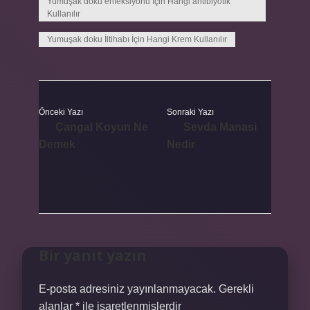
Yumuşak doku enfeksiyonu İçin Hangi antibiyotik
Kullanılır
Yumuşak doku İltihabı İçin Hangi Krem Kullanılır
Önceki Yazı
Sonraki Yazı
Çangal Koyun Ne
Sevda Manasi
Demek
Nedir
Bir yanıt yazın
E-posta adresiniz yayınlanmayacak.
Gerekli
alanlar
*
ile işaretlenmişlerdir