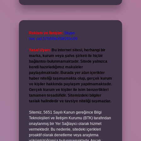
Reklam ve İletişim:
Skype:
live:.cid.575569c608265c69
Yasal Uyarı:
Bu internet sitesi, herhangi bir
marka, kurum veya şahıs şirketi ile hiçbir
bağlantısı bulunmamaktadır. Sitede yalnızca
kendi hazırladığımız makaleler
paylaşılmaktadır. Burada yer alan içerikler
haber niteliği taşımamakta olup, gerçek kurum
ve kişiler hakkında paylaşım yapılmamaktadır.
Gerçek kurum ve kişiler ile isim benzerlikleri
tamamen tesadüfidir. Sitemizdeki bilgiler
taslak halindedir ve tavsiye niteliği taşımazlar.
Sitemiz, 5651 Sayılı Kanun gereğince Bilgi
Teknolojileri ve İletişim Kurumu (BTK) tarafından
onaylanmış bir Yer Sağlayıcı olarak hizmet
vermektedir. Bu nedenle, sitedeki içerikleri
proaktif olarak denetleme veya araştırma
yükümlülüğümüz bulunmamaktadır. Ancak,