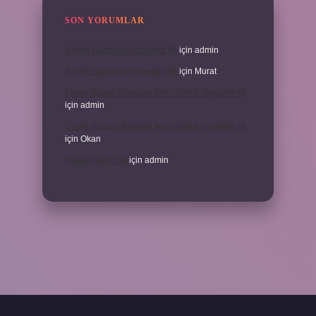
SON YORUMLAR
3 Aylık Hamilelik Hissedilir Mi
için
admin
3 Aylık Hamilelik Hissedilir Mi
için
Murat
Eşinin Rızası Olmadan Ikinci Evlilik Yapabilir Mi
için
admin
Eşinin Rızası Olmadan Ikinci Evlilik Yapabilir Mi
için
Okan
Haşat Nedir Tdk
için
admin
piabella