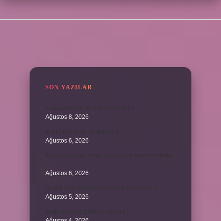
SIDEBAR
SON YAZILAR
kuzu baskül et fiyatları ne kadar ?
Ağustos 8, 2026
Emir buyurmak ne demek ?
Ağustos 6, 2026
Kur’an’ı baştan sona okuyup bitirmeye ne denir
?
Ağustos 6, 2026
Ay gibi gök cisimlerine verilen isim nedir ?
Ağustos 5, 2026
Barbunya kaç dakika haşlanır ?
Ağustos 4, 2026