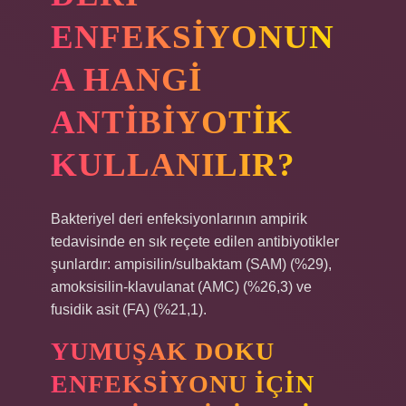
ENFEKSIYONUN
A HANGI
ANTIBIYOTIK
KULLANILIR?
Bakteriyel deri enfeksiyonlarının ampirik
tedavisinde en sık reçete edilen antibiyotikler
şunlardır: ampisilin/sulbaktam (SAM) (%29),
amoksisilin-klavulanat (AMC) (%26,3) ve
fusidik asit (FA) (%21,1).
YUMUŞAK DOKU
ENFEKSIYONU İÇIN