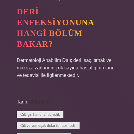
DERI
ENFEKSIYONUNA
HANGI BÖLÜM
BAKAR?
Dermatoloji Anabilim Dalı; deri, saç, tırnak ve
mukoza zarlarının çok sayıda hastalığının tanı
ve tedavisi ile ilgilenmektedir.
Tarih:
Makaleler
Cilt için hangi antibiyotik
Cilt ve yumuşak doku iltihabı nedir