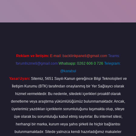
abella
Reklam ve İletişim:
E-mail:
backlinkpaneli@gmail.com
Teams:
forumhizmeti@gmail.com
Whatsapp: 0262 606 0 726
Telegram:
@karabul
Yasal Uyarı:
Sitemiz, 5651 Sayılı Kanun gereğince Bilgi Teknolojileri ve
İletişim Kurumu (BTK) tarafından onaylanmış bir Yer Sağlayıcı olarak
hizmet vermektedir. Bu nedenle, sitedeki içerikleri proaktif olarak
denetleme veya araştırma yükümlülüğümüz bulunmamaktadır. Ancak,
üyelerimiz yazdıkları içeriklerin sorumluluğunu taşımakta olup, siteye
üye olarak bu sorumluluğu kabul etmiş sayılırlar. Bu internet sitesi,
herhangi bir marka, kurum veya şahıs şirketi ile hiçbir bağlantısı
bulunmamaktadır. Sitede yalnızca kendi hazırladığımız makaleler