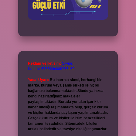
Reklam ve İletişim:
Skype:
live:.cid.575569c608265c69
Yasal Uyarı:
Bu internet sitesi, herhangi bir
marka, kurum veya şahıs şirketi ile hiçbir
bağlantısı bulunmamaktadır. Sitede yalnızca
kendi hazırladığımız makaleler
paylaşılmaktadır. Burada yer alan içerikler
haber niteliği taşımamakta olup, gerçek kurum
ve kişiler hakkında paylaşım yapılmamaktadır.
Gerçek kurum ve kişiler ile isim benzerlikleri
tamamen tesadüfidir. Sitemizdeki bilgiler
taslak halindedir ve tavsiye niteliği taşımazlar.