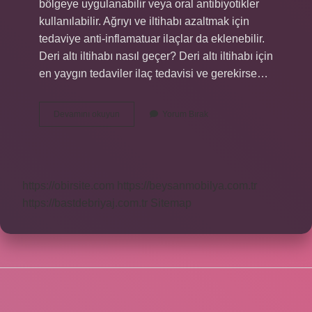
bölgeye uygulanabilir veya oral antibiyotikler
kullanılabilir. Ağrıyı ve iltihabı azaltmak için
tedaviye anti-inflamatuar ilaçlar da eklenebilir.
Deri altı iltihabı nasıl geçer? Deri altı iltihabı için
en yaygın tedaviler ilaç tedavisi ve gerekirse…
Deri
Devamını okuyun
Yorum Bırak
Enfeksiyonu
Için
Hangi
Antibiyotik
Kullanılır
https://obirsite.com
https://beysanmobilya.com.tr
https://bastdebriyaj.com.tr
Sitemap