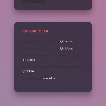
SON YORUMLAR
3 Aylık Hamilelik Hissedilir Mi
için
admin
3 Aylık Hamilelik Hissedilir Mi
için
Murat
Eşinin Rızası Olmadan Ikinci Evlilik Yapabilir Mi
için
admin
Eşinin Rızası Olmadan Ikinci Evlilik Yapabilir Mi
için
Okan
Haşat Nedir Tdk
için
admin