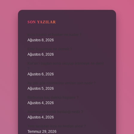
SIDEBAR
SON YAZILAR
kuzu baskül et fiyatları ne kadar ?
Ağustos 8, 2026
Emir buyurmak ne demek ?
Ağustos 6, 2026
Kur’an’ı baştan sona okuyup bitirmeye ne denir
?
Ağustos 6, 2026
Ay gibi gök cisimlerine verilen isim nedir ?
Ağustos 5, 2026
Barbunya kaç dakika haşlanır ?
Ağustos 4, 2026
Alüminyum kemik hastalığı nedir ?
Ağustos 4, 2026
Yeni tanışılan kıza ne hediye alınır ?
Temmuz 29, 2026