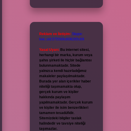
Reklam ve İletişim:
Skype:
live:.cid.575569c608265c69
Yasal Uyarı:
Bu internet sitesi,
herhangi bir marka, kurum veya
şahıs şirketi ile hiçbir bağlantısı
bulunmamaktadır. Sitede
yalnızca kendi hazırladığımız
makaleler paylaşılmaktadır.
Burada yer alan içerikler haber
niteliği taşımamakta olup,
gerçek kurum ve kişiler
hakkında paylaşım
yapılmamaktadır. Gerçek kurum
ve kişiler ile isim benzerlikleri
tamamen tesadüfidir.
Sitemizdeki bilgiler taslak
halindedir ve tavsiye niteliği
taşımazlar.