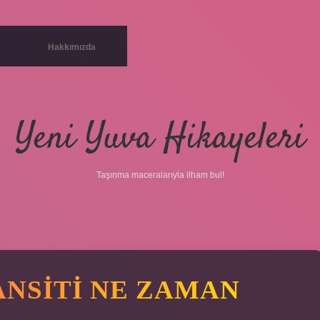
Hakkımızda
Yeni Yuva Hikayeleri
Taşınma maceralarıyla ilham bul!
ANSITI NE ZAMAN