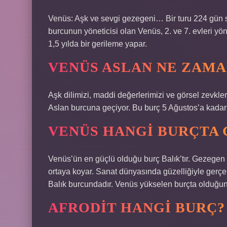
Venüs: Aşk ve sevgi gezegeni… Bir turu 224 gün sü
burcunun yöneticisi olan Venüs, 2. ve 7. evleri y
1,5 yılda bir gerileme yapar.
VENÜS ASLAN NE ZAMA
Aşk dilimizi, maddi değerlerimizi ve görsel zevkl
Aslan burcuna geçiyor. Bu burç 5 Ağustos’a kada
VENÜS HANGI BURÇTA
Venüs’ün en güçlü olduğu burç Balık’tır. Gezegen 
ortaya koyar. Sanat dünyasında güzelliğiyle gerçe
Balık burcundadır. Venüs yükselen burçta olduğunda
AFRODIT HANGI BURÇ?