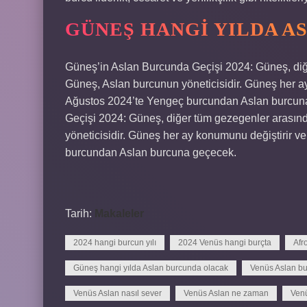
GÜNEŞ HANGI YILDA A
Güneş’in Aslan Burcunda Geçişi 2024: Güneş, diğe
Güneş, Aslan burcunun yöneticisidir. Güneş her a
Ağustos 2024’te Yengeç burcundan Aslan burcun
Geçişi 2024: Güneş, diğer tüm gezegenler arasınd
yöneticisidir. Güneş her ay konumunu değiştirir 
burcundan Aslan burcuna geçecek.
Tarih:
Makaleler
2024 hangi burcun yılı
2024 Venüs hangi burçta
Afr
Güneş hangi yılda Aslan burcunda olacak
Venüs Aslan bu
Venüs Aslan nasıl sever
Venüs Aslan ne zaman
Venü