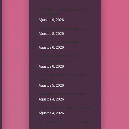
Yıllık geliri ne kadar olursa vergi
verilir 2024 ?
Ağustos 9, 2026
kuzu baskül et fiyatları ne kadar ?
Ağustos 8, 2026
Emir buyurmak ne demek ?
Ağustos 6, 2026
Kur’an’ı baştan sona okuyup
bitirmeye ne denir ?
Ağustos 6, 2026
Ay gibi gök cisimlerine verilen
isim nedir ?
Ağustos 5, 2026
Barbunya kaç dakika haşlanır ?
Ağustos 4, 2026
Alüminyum kemik hastalığı nedir ?
Ağustos 4, 2026
Yeni tanışılan kıza ne hediye alınır
?