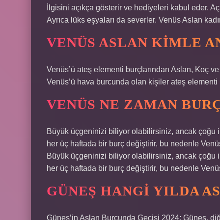
İlgisini açıkça gösterir ve hediyeleri kabul eder. A
Ayrıca lüks eşyaları da severler. Venüs Aslan kadınla
VENÜS ASLAN KIMLE A
Venüs’ü ateş elementi burçlarından Aslan, Koç ve 
Venüs’ü hava burcunda olan kişiler ateş elementi bu
VENÜS NE ZAMAN BURÇ
Büyük üçgeninizi biliyor olabilirsiniz, ancak çoğ
her üç haftada bir burç değiştirir, bu nedenle Ven
Büyük üçgeninizi biliyor olabilirsiniz, ancak çoğ
her üç haftada bir burç değiştirir, bu nedenle Ven
GÜNEŞ HANGI YILDA A
Güneş’in Aslan Burcunda Geçişi 2024: Güneş, diğe