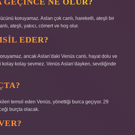
 GEÇINCE NE OLUR?
ü koruyamaz. Aslan çok canlı, hareketli, ateşli bir
ı, ateşli, yakıcı, cömert ve hoş olur.
MSIL EDER?
ruyamaz, ancak Aslan’daki Venüs canlı, hayat dolu ve
eyi kolay kolay sevmez. Venüs Aslan’dayken, sevdiğinde
ÇTA?
i temsil eden Venüs, yönettiği burca geçiyor. 29
ceği burçta olacak.
EVER?