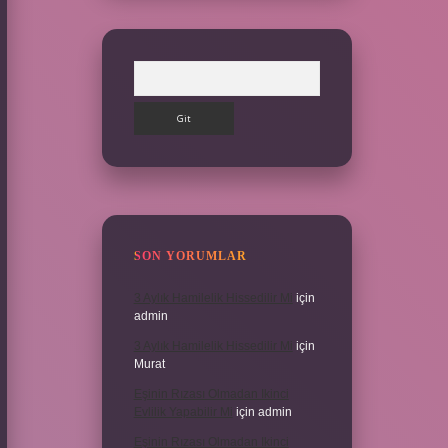
Arama
SON YORUMLAR
3 Aylık Hamilelik Hissedilir Mi
için
admin
3 Aylık Hamilelik Hissedilir Mi
için
Murat
Eşinin Rızası Olmadan Ikinci
Evlilik Yapabilir Mi
için
admin
Eşinin Rızası Olmadan Ikinci