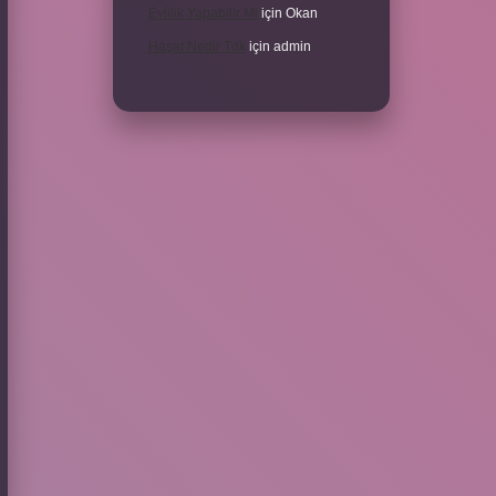
Evlilik Yapabilir Mi
için
Okan
Haşat Nedir Tdk
için
admin