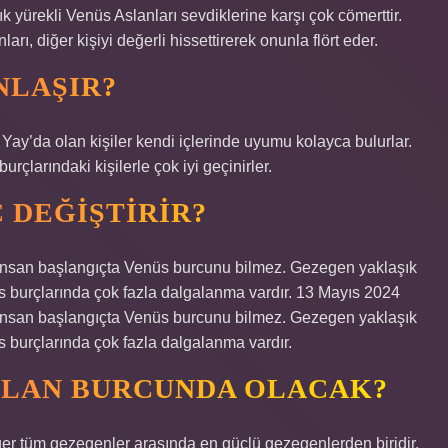
çık yürekli Venüs Aslanları sevdiklerine karşı çok cömerttir.
rı, diğer kişiyi değerli hissettirerek onunla flört eder.
NLAŞIR?
Yay’da olan kişiler kendi içlerinde uyumu kolayca bulurlar.
rçlarındaki kişilerle çok iyi geçinirler.
 DEĞIŞTIRIR?
u insan başlangıçta Venüs burcunu bilmez. Gezegen yaklaşık
üs burçlarında çok fazla dalgalanma vardır. 13 Mayıs 2024
u insan başlangıçta Venüs burcunu bilmez. Gezegen yaklaşık
üs burçlarında çok fazla dalgalanma vardır.
SLAN BURCUNDA OLACAK?
r tüm gezegenler arasında en güçlü gezegenlerden biridir.