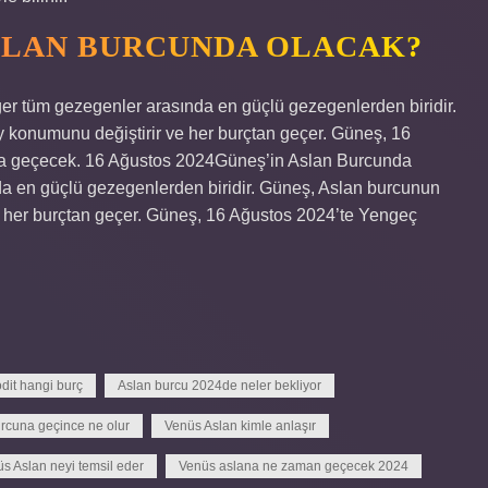
SLAN BURCUNDA OLACAK?
r tüm gezegenler arasında en güçlü gezegenlerden biridir.
y konumunu değiştirir ve her burçtan geçer. Güneş, 16
a geçecek. 16 Ağustos 2024Güneş’in Aslan Burcunda
a en güçlü gezegenlerden biridir. Güneş, Aslan burcunun
ve her burçtan geçer. Güneş, 16 Ağustos 2024’te Yengeç
odit hangi burç
Aslan burcu 2024de neler bekliyor
rcuna geçince ne olur
Venüs Aslan kimle anlaşır
s Aslan neyi temsil eder
Venüs aslana ne zaman geçecek 2024