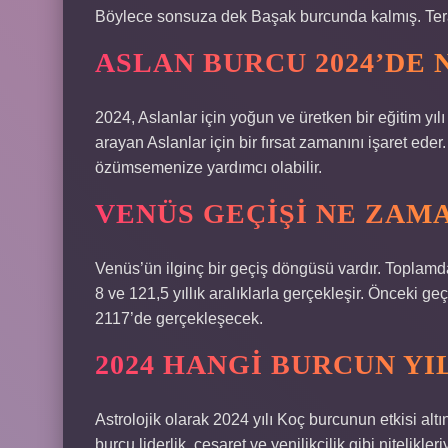
Böylece sonsuza dek Başak burcunda kalmış. Tera
ASLAN BURCU 2024’DE
2024, Aslanlar için yoğun ve üretken bir eğitim yılı 
arayan Aslanlar için bir fırsat zamanını işaret ede
özümsemenize yardımcı olabilir.
VENÜS GEÇIŞI NE ZAM
Venüs’ün ilginç bir geçiş döngüsü vardır. Toplamda,
8 ve 121,5 yıllık aralıklarla gerçekleşir. Önceki ge
2117’de gerçekleşecek.
2024 HANGI BURCUN YI
Astrolojik olarak 2024 yılı Koç burcunun etkisi al
burcu liderlik, cesaret ve yenilikçilik gibi nitelikleriy