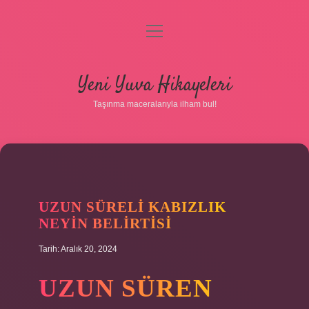
menüyü
aç
Anasayfa
Yeni Yuva Hikayeleri
Gizlilik Politikası
Taşınma maceralarıyla ilham bul!
Yasal Uyarı
Hakkımızda
UZUN SÜRELI KABIZLIK
NEYIN BELIRTISI
Tarih: Aralık 20, 2024
UZUN SÜREN