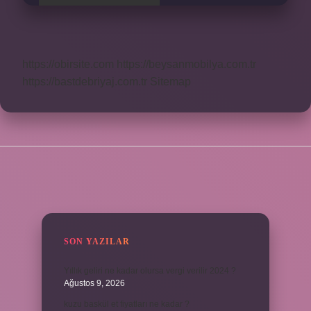
https://obirsite.com
https://beysanmobilya.com.tr
https://bastdebriyaj.com.tr
Sitemap
SIDEBAR
SON YAZILAR
Yıllık geliri ne kadar olursa vergi verilir 2024 ?
Ağustos 9, 2026
kuzu baskül et fiyatları ne kadar ?