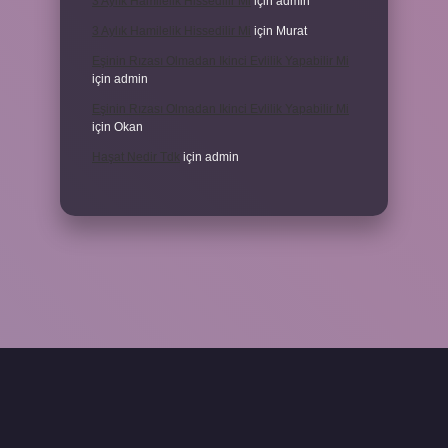
3 Aylık Hamilelik Hissedilir Mi
için
admin
3 Aylık Hamilelik Hissedilir Mi
için
Murat
Eşinin Rızası Olmadan Ikinci Evlilik Yapabilir Mi
için
admin
Eşinin Rızası Olmadan Ikinci Evlilik Yapabilir Mi
için
Okan
Haşat Nedir Tdk
için
admin
piabella