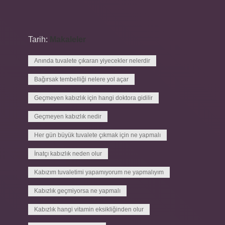
Tarih:
Makaleler
Anında tuvalete çıkaran yiyecekler nelerdir
Bağırsak tembelliği nelere yol açar
Geçmeyen kabızlık için hangi doktora gidilir
Geçmeyen kabızlık nedir
Her gün büyük tuvalete çıkmak için ne yapmalı
İnatçı kabızlık neden olur
Kabızım tuvaletimi yapamıyorum ne yapmalıyım
Kabızlık geçmiyorsa ne yapmalı
Kabızlık hangi vitamin eksikliğinden olur