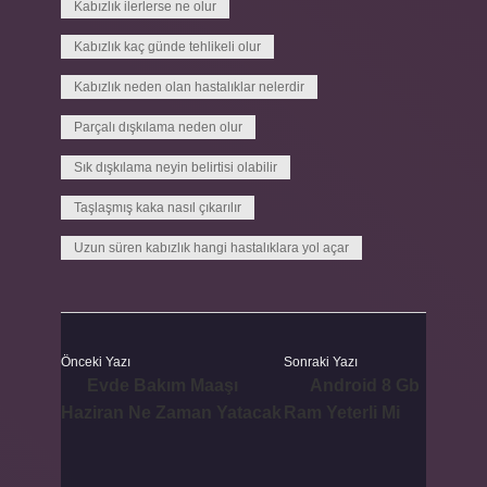
Kabızlık ilerlerse ne olur
Kabızlık kaç günde tehlikeli olur
Kabızlık neden olan hastalıklar nelerdir
Parçalı dışkılama neden olur
Sık dışkılama neyin belirtisi olabilir
Taşlaşmış kaka nasıl çıkarılır
Uzun süren kabızlık hangi hastalıklara yol açar
Önceki Yazı
Sonraki Yazı
Evde Bakım Maaşı
Android 8 Gb
Haziran Ne Zaman Yatacak
Ram Yeterli Mi