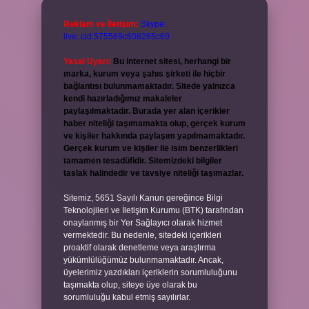
Reklam ve İletişim:
Skype:
live:.cid.575569c608265c69
Yasal Uyarı:
Bu internet sitesi, herhangi bir
marka, kurum veya şahıs şirketi ile hiçbir
bağlantısı bulunmamaktadır. Sitede yalnızca
kendi hazırladığımız makaleler
paylaşılmaktadır. Burada yer alan içerikler
haber niteliği taşımamakta olup, gerçek kurum
ve kişiler hakkında paylaşım yapılmamaktadır.
Gerçek kurum ve kişiler ile isim benzerlikleri
tamamen tesadüfidir. Sitemizdeki bilgiler
taslak halindedir ve tavsiye niteliği taşımazlar.
Sitemiz, 5651 Sayılı Kanun gereğince Bilgi
Teknolojileri ve İletişim Kurumu (BTK) tarafından
onaylanmış bir Yer Sağlayıcı olarak hizmet
vermektedir. Bu nedenle, sitedeki içerikleri
proaktif olarak denetleme veya araştırma
yükümlülüğümüz bulunmamaktadır. Ancak,
üyelerimiz yazdıkları içeriklerin sorumluluğunu
taşımakta olup, siteye üye olarak bu
sorumluluğu kabul etmiş sayılırlar.