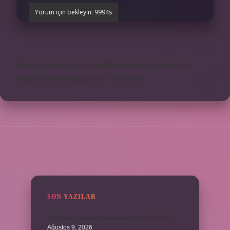
https://obirsite.com
https://beysanmobilya.com.tr
https://bastdebriyaj.com.tr
Sitemap
SIDEBAR
SON YAZILAR
Yıllık geliri ne kadar olursa vergi verilir 2024 ?
Ağustos 9, 2026