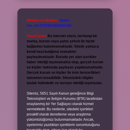
Reklam ve İletişim:
Skype:
live:.cid.575569c608265c69
Yasal Uyarı:
Bu internet sitesi, herhangi bir
marka, kurum veya şahıs şirketi ile hiçbir
bağlantısı bulunmamaktadır. Sitede yalnızca
kendi hazırladığımız makaleler
paylaşılmaktadır. Burada yer alan içerikler
haber niteliği taşımamakta olup, gerçek kurum
ve kişiler hakkında paylaşım yapılmamaktadır.
Gerçek kurum ve kişiler ile isim benzerlikleri
tamamen tesadüfidir. Sitemizdeki bilgiler
taslak halindedir ve tavsiye niteliği taşımazlar.
Sitemiz, 5651 Sayılı Kanun gereğince Bilgi
Teknolojileri ve İletişim Kurumu (BTK) tarafından
onaylanmış bir Yer Sağlayıcı olarak hizmet
vermektedir. Bu nedenle, sitedeki içerikleri
proaktif olarak denetleme veya araştırma
yükümlülüğümüz bulunmamaktadır. Ancak,
üyelerimiz yazdıkları içeriklerin sorumluluğunu