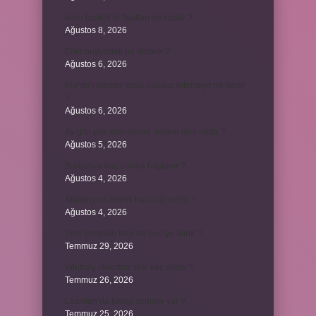
kuzu baskül et fiyatları ne kadar ?
Ağustos 8, 2026
Emir buyurmak ne demek ?
Ağustos 6, 2026
Kur’an’ı baştan sona okuyup bitirmeye ne denir
?
Ağustos 6, 2026
Ay gibi gök cisimlerine verilen isim nedir ?
Ağustos 5, 2026
Barbunya kaç dakika haşlanır ?
Ağustos 4, 2026
Alüminyum kemik hastalığı nedir ?
Ağustos 4, 2026
Yeni tanışılan kıza ne hediye alınır ?
Temmuz 29, 2026
Whitney Houston sesi kaç oktav ?
Temmuz 26, 2026
Lazistan’da hangi şehirler var ?
Temmuz 25, 2026