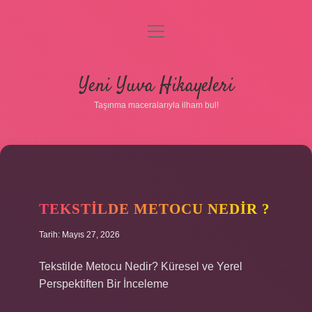
menüyü
aç
Anasayfa
Yeni Yuva Hikayeleri
Gizlilik Politikası
Taşınma maceralarıyla ilham bul!
Yasal Uyarı
Hakkımızda
TEKSTILDE METOCU NEDIR ?
Tarih: Mayıs 27, 2026
Tekstilde Metocu Nedir? Küresel ve Yerel
Perspektiften Bir İnceleme