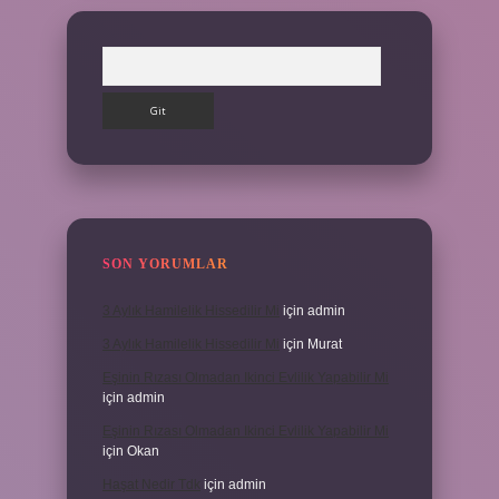
Arama
SON YORUMLAR
3 Aylık Hamilelik Hissedilir Mi
için
admin
3 Aylık Hamilelik Hissedilir Mi
için
Murat
Eşinin Rızası Olmadan Ikinci Evlilik Yapabilir Mi
için
admin
Eşinin Rızası Olmadan Ikinci Evlilik Yapabilir Mi
için
Okan
Haşat Nedir Tdk
için
admin