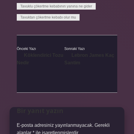
Tavuklu çökertme kebabının yanına ne gider
Tavuktan çökertme kebabı olur mu
Önceki Yazı
Sonraki Yazı
Köklendirici Tozu
Lebron James Kaç
Nedir
Santim
Bir yanıt yazın
E-posta adresiniz yayınlanmayacak.
Gerekli
alanlar
*
ile işaretlenmişlerdir