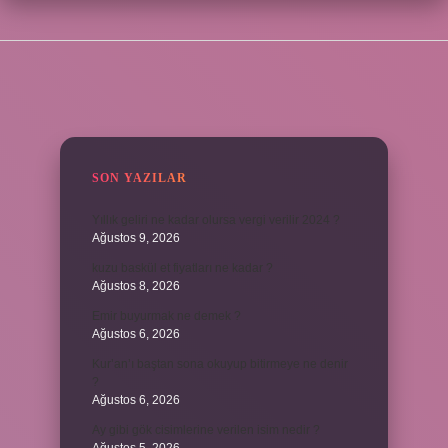
SIDEBAR
SON YAZILAR
Yıllık geliri ne kadar olursa vergi verilir 2024 ?
Ağustos 9, 2026
kuzu baskül et fiyatları ne kadar ?
Ağustos 8, 2026
Emir buyurmak ne demek ?
Ağustos 6, 2026
Kur’an’ı baştan sona okuyup bitirmeye ne denir
?
Ağustos 6, 2026
Ay gibi gök cisimlerine verilen isim nedir ?