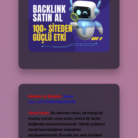
Reklam ve İletişim:
Skype:
live:.cid.575569c608265c69
Yasal Uyarı:
Bu internet sitesi, herhangi bir
marka, kurum veya şahıs şirketi ile hiçbir
bağlantısı bulunmamaktadır. Sitede yalnızca
kendi hazırladığımız makaleler
paylaşılmaktadır. Burada yer alan içerikler