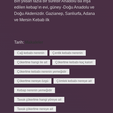
Bin yıldan fazla bir süredir Anadolu’da inşa
edilen kebap’ın evi, güney -Doğu Anadolu ve
Doğu Akdenizdir. Gazianep, Sanliurfa, Adana
ve Mersin Kebab ilk
Tarih:
Makaleler
Cağ kebabı nerenin
Çentik kebabı nerenin
Çökertme hangi ile ait
Çökertme kebabı kaç kalori
Çökertme kebabı nerenin yemeğidir
Çökertme nereye özgü
Çömlek kebabı nereye ait
Kebap nerenin yemeğidir
Tavuk çökertme hangi yöreye ait
Tavuk çökertme nereye ait