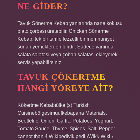
NE GIDER?
Tavuk Sönerme Kebab yanlarında nane kokusu
plato çorbası üretebilir. Chicken Sönerme
Kebab, tek bir tarifle lezzetli bir memnuniyet
sunan yemeklerden biridir. Sadece yanında
salata salatası veya çoban salatası ekleyerek
servis yapabilirsiniz.
TAVUK ÇÖKERTME
HANGI YÖREYE AIT?
Kökertme Kebabıülke (s) Turkish
Cuisinebölgesimuufkebapana Materials,
Beetlefile, Onion, Garlic, Potatoes, Yoghurt,
Tomato Sauce, Thyme, Spices, Salt, Pepper
cannot than 4 Wikipedivikipedi ›Wiki› Wiki ›