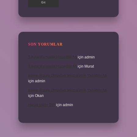
SON YORUMLAR
3 Aylık Hamilelik Hissedilir Mi
için
admin
3 Aylık Hamilelik Hissedilir Mi
için
Murat
Eşinin Rızası Olmadan Ikinci Evlilik Yapabilir Mi
için
admin
Eşinin Rızası Olmadan Ikinci Evlilik Yapabilir Mi
için
Okan
Haşat Nedir Tdk
için
admin