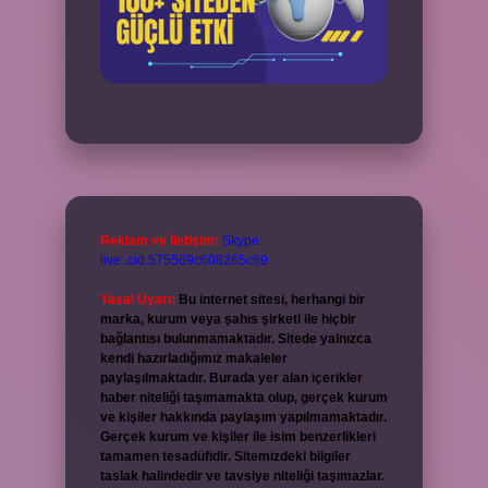
Reklam ve İletişim:
Skype:
live:.cid.575569c608265c69
Yasal Uyarı:
Bu internet sitesi, herhangi bir
marka, kurum veya şahıs şirketi ile hiçbir
bağlantısı bulunmamaktadır. Sitede yalnızca
kendi hazırladığımız makaleler
paylaşılmaktadır. Burada yer alan içerikler
haber niteliği taşımamakta olup, gerçek kurum
ve kişiler hakkında paylaşım yapılmamaktadır.
Gerçek kurum ve kişiler ile isim benzerlikleri
tamamen tesadüfidir. Sitemizdeki bilgiler
taslak halindedir ve tavsiye niteliği taşımazlar.