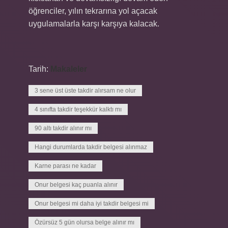
öğrenciler, yılın tekrarına yol açacak
uygulamalarla karşı karşıya kalacak.
Tarih:
Makaleler
3 sene üst üste takdir alırsam ne olur
4 sınıfta takdir teşekkür kalktı mı
90 altı takdir alınır mı
Hangi durumlarda takdir belgesi alınmaz
Karne parası ne kadar
Onur belgesi kaç puanla alınır
Onur belgesi mi daha iyi takdir belgesi mi
Özürsüz 5 gün olursa belge alınır mı