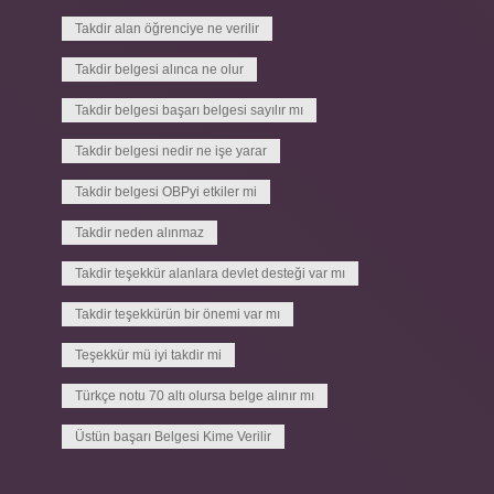
Takdir alan öğrenciye ne verilir
Takdir belgesi alınca ne olur
Takdir belgesi başarı belgesi sayılır mı
Takdir belgesi nedir ne işe yarar
Takdir belgesi OBPyi etkiler mi
Takdir neden alınmaz
Takdir teşekkür alanlara devlet desteği var mı
Takdir teşekkürün bir önemi var mı
Teşekkür mü iyi takdir mi
Türkçe notu 70 altı olursa belge alınır mı
Üstün başarı Belgesi Kime Verilir