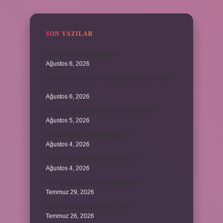
SIDEBAR
SON YAZILAR
Emir buyurmak ne demek ?
Ağustos 6, 2026
Kur’an’ı baştan sona okuyup bitirmeye ne denir
?
Ağustos 6, 2026
Ay gibi gök cisimlerine verilen isim nedir ?
Ağustos 5, 2026
Barbunya kaç dakika haşlanır ?
Ağustos 4, 2026
Alüminyum kemik hastalığı nedir ?
Ağustos 4, 2026
Yeni tanışılan kıza ne hediye alınır ?
Temmuz 29, 2026
Whitney Houston sesi kaç oktav ?
Temmuz 26, 2026