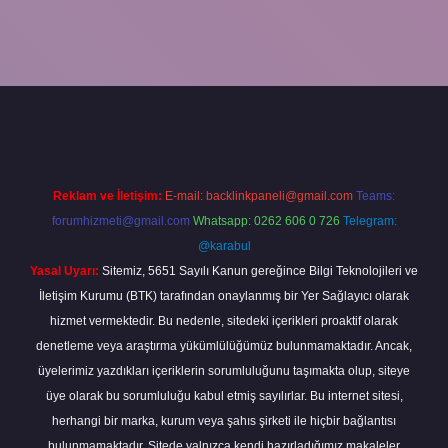
a
Reklam ve İletişim:
E-mail:
backlinkpaneli@gmail.com
Teams:
forumhizmeti@gmail.com
Whatsapp: 0262 606 0 726
Telegram:
@karabul
Yasal Uyarı:
Sitemiz, 5651 Sayılı Kanun gereğince Bilgi Teknolojileri ve
İletişim Kurumu (BTK) tarafından onaylanmış bir Yer Sağlayıcı olarak
hizmet vermektedir. Bu nedenle, sitedeki içerikleri proaktif olarak
denetleme veya araştırma yükümlülüğümüz bulunmamaktadır. Ancak,
üyelerimiz yazdıkları içeriklerin sorumluluğunu taşımakta olup, siteye
üye olarak bu sorumluluğu kabul etmiş sayılırlar. Bu internet sitesi,
herhangi bir marka, kurum veya şahıs şirketi ile hiçbir bağlantısı
bulunmamaktadır. Sitede yalnızca kendi hazırladığımız makaleler