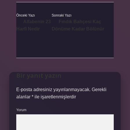
Önceki Yazı
Sonraki Yazı
Alfabenin 23
Fındık Bahçesi Kaç
Harfi Nedir
Dönüme Kadar Bölünür
Bir yanıt yazın
E-posta adresiniz yayınlanmayacak.
Gerekli
alanlar
*
ile işaretlenmişlerdir
Yorum