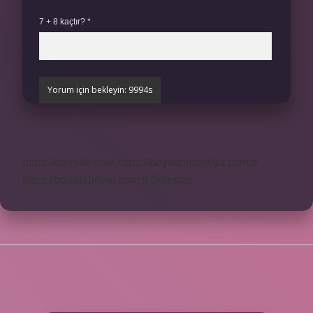
7 + 8 kaçtır?
*
https://obirsite.com
https://beysanmobilya.com.tr
https://bastdebriyaj.com.tr
Sitemap
SIDEBAR