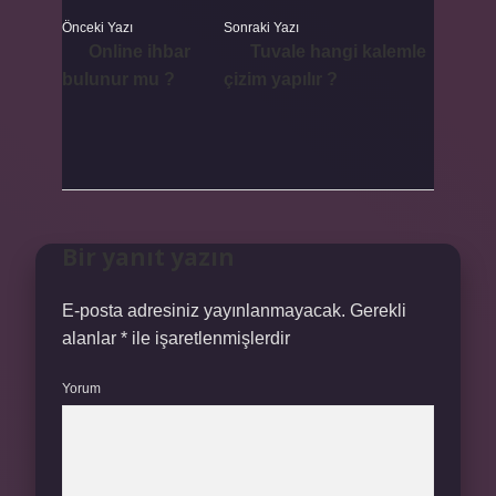
Önceki Yazı
Sonraki Yazı
Online ihbar
Tuvale hangi kalemle
bulunur mu ?
çizim yapılır ?
Bir yanıt yazın
E-posta adresiniz yayınlanmayacak.
Gerekli
alanlar
*
ile işaretlenmişlerdir
Yorum