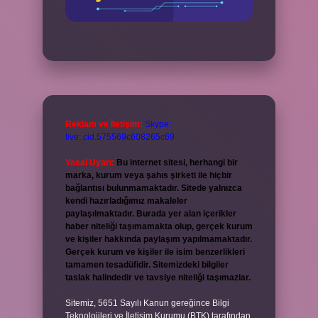
Reklam ve İletişim:
Skype:
live:.cid.575569c608265c69
Yasal Uyarı:
Bu internet sitesi, herhangi bir
marka, kurum veya şahıs şirketi ile hiçbir
bağlantısı bulunmamaktadır. Sitede yalnızca
kendi hazırladığımız makaleler
paylaşılmaktadır. Burada yer alan içerikler
haber niteliği taşımamakta olup, gerçek kurum
ve kişiler hakkında paylaşım yapılmamaktadır.
Gerçek kurum ve kişiler ile isim benzerlikleri
tamamen tesadüfidir. Sitemizdeki bilgiler
taslak halindedir ve tavsiye niteliği taşımazlar.
Sitemiz, 5651 Sayılı Kanun gereğince Bilgi
Teknolojileri ve İletişim Kurumu (BTK) tarafından