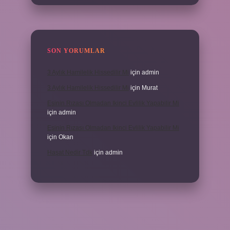
SON YORUMLAR
3 Aylık Hamilelik Hissedilir Mi
için
admin
3 Aylık Hamilelik Hissedilir Mi
için
Murat
Eşinin Rızası Olmadan Ikinci Evlilik Yapabilir Mi
için
admin
Eşinin Rızası Olmadan Ikinci Evlilik Yapabilir Mi
için
Okan
Haşat Nedir Tdk
için
admin