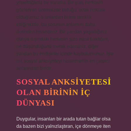
yönelttiğimiz bir sorudur. Bir gün, herkesin
gözlerinin üzerimizde olduğu, odak noktası
olduğumuz o anlardan birine tanıklık
ettiğimizde, bu sorunun anlamını daha
derinden hissederiz. Bir yandan yaşadığınız
dünya dışındaki herkesin size nasıl baktığını,
ne düşündüğünü merak edersiniz, diğer
yandan bu endişeler içinde kaybolursunuz. İşte
bu, sosyal anksiyeteyi hissetmenin en çarpıcı
anlarından biridir.
SOSYAL ANKSIYETESI
OLAN BIRININ İÇ
DÜNYASI
Duygular, insanları bir arada tutan bağlar olsa
da bazen bizi yalnızlaştıran, içe dönmeye iten