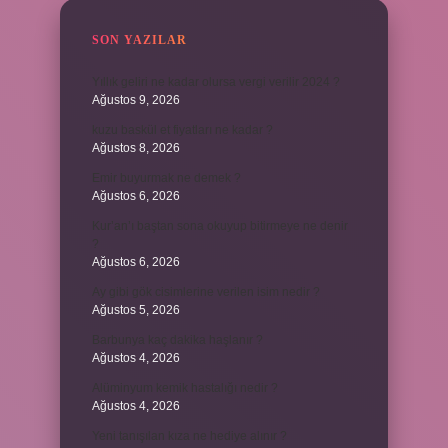
SON YAZILAR
Yıllık geliri ne kadar olursa vergi verilir 2024 ?
Ağustos 9, 2026
kuzu baskül et fiyatları ne kadar ?
Ağustos 8, 2026
Emir buyurmak ne demek ?
Ağustos 6, 2026
Kur’an’ı baştan sona okuyup bitirmeye ne denir
?
Ağustos 6, 2026
Ay gibi gök cisimlerine verilen isim nedir ?
Ağustos 5, 2026
Barbunya kaç dakika haşlanır ?
Ağustos 4, 2026
Alüminyum kemik hastalığı nedir ?
Ağustos 4, 2026
Yeni tanışılan kıza ne hediye alınır ?