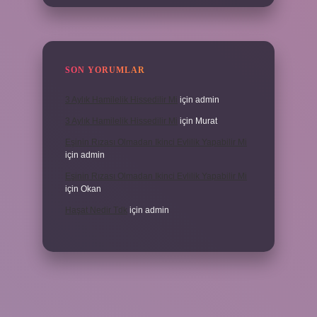
SON YORUMLAR
3 Aylık Hamilelik Hissedilir Mi
için
admin
3 Aylık Hamilelik Hissedilir Mi
için
Murat
Eşinin Rızası Olmadan Ikinci Evlilik Yapabilir Mi
için
admin
Eşinin Rızası Olmadan Ikinci Evlilik Yapabilir Mi
için
Okan
Haşat Nedir Tdk
için
admin