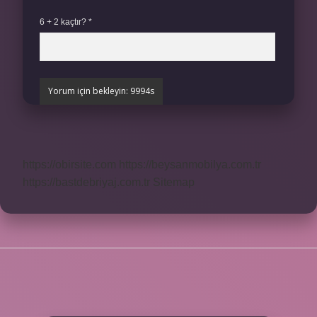
6 + 2 kaçtır?
*
https://obirsite.com
https://beysanmobilya.com.tr
https://bastdebriyaj.com.tr
Sitemap
SIDEBAR