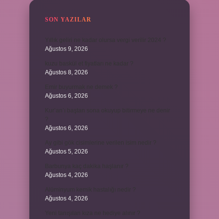
SON YAZILAR
Yıllık geliri ne kadar olursa vergi verilir 2024 ?
Ağustos 9, 2026
kuzu baskül et fiyatları ne kadar ?
Ağustos 8, 2026
Emir buyurmak ne demek ?
Ağustos 6, 2026
Kur’an’ı baştan sona okuyup bitirmeye ne denir
?
Ağustos 6, 2026
Ay gibi gök cisimlerine verilen isim nedir ?
Ağustos 5, 2026
Barbunya kaç dakika haşlanır ?
Ağustos 4, 2026
Alüminyum kemik hastalığı nedir ?
Ağustos 4, 2026
Yeni tanışılan kıza ne hediye alınır ?