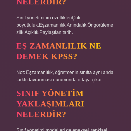
NELERDIR?
Sınıf yönetiminin özellikleriÇok
boyutluluk.Eşzamanlılık.Anındalık.Öngörüleme
zlik.Açıklık.Paylaşılan tarih.
EŞ ZAMANLILIK NE
DEMEK KPSS?
Not: Eşzamanlılık, öğretmenin sınıfta aynı anda
farklı davranması durumunda ortaya çıkar.
SINIF YÖNETIM
YAKLAŞIMLARI
NELERDIR?
Sınıf yönetimi modelleri geleneksel, tepkisel,