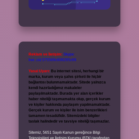
Reklam ve İletişim:
Skype:
live:.cid.575569c608265c69
Yasal Uyarı:
Bu internet sitesi, herhangi bir
marka, kurum veya şahıs şirketi ile hiçbir
bağlantısı bulunmamaktadır. Sitede yalnızca
kendi hazırladığımız makaleler
paylaşılmaktadır. Burada yer alan içerikler
haber niteliği taşımamakta olup, gerçek kurum
ve kişiler hakkında paylaşım yapılmamaktadır.
Gerçek kurum ve kişiler ile isim benzerlikleri
tamamen tesadüfidir. Sitemizdeki bilgiler
taslak halindedir ve tavsiye niteliği taşımazlar.
Sitemiz, 5651 Sayılı Kanun gereğince Bilgi
Teknolojileri ve İletişim Kurumu (BTK) tarafından