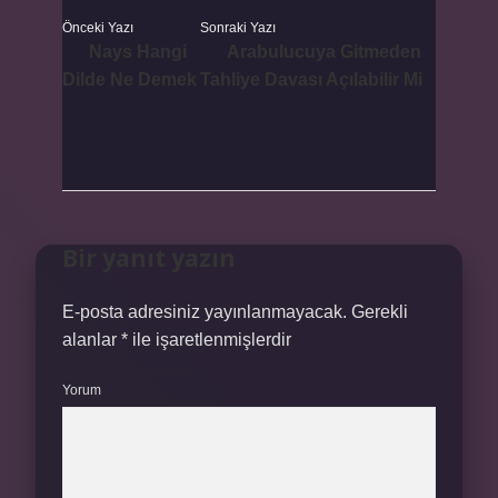
Önceki Yazı
Sonraki Yazı
Nays Hangi
Arabulucuya Gitmeden
Dilde Ne Demek
Tahliye Davası Açılabilir Mi
Bir yanıt yazın
E-posta adresiniz yayınlanmayacak.
Gerekli
alanlar
*
ile işaretlenmişlerdir
Yorum