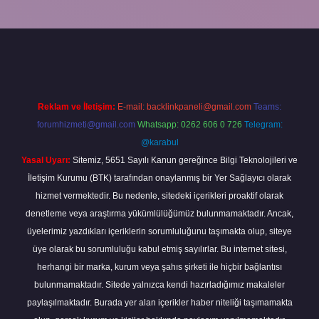
la
Reklam ve İletişim:
E-mail:
backlinkpaneli@gmail.com
Teams:
forumhizmeti@gmail.com
Whatsapp: 0262 606 0 726
Telegram:
@karabul
Yasal Uyarı:
Sitemiz, 5651 Sayılı Kanun gereğince Bilgi Teknolojileri ve
İletişim Kurumu (BTK) tarafından onaylanmış bir Yer Sağlayıcı olarak
hizmet vermektedir. Bu nedenle, sitedeki içerikleri proaktif olarak
denetleme veya araştırma yükümlülüğümüz bulunmamaktadır. Ancak,
üyelerimiz yazdıkları içeriklerin sorumluluğunu taşımakta olup, siteye
üye olarak bu sorumluluğu kabul etmiş sayılırlar. Bu internet sitesi,
herhangi bir marka, kurum veya şahıs şirketi ile hiçbir bağlantısı
bulunmamaktadır. Sitede yalnızca kendi hazırladığımız makaleler
paylaşılmaktadır. Burada yer alan içerikler haber niteliği taşımamakta