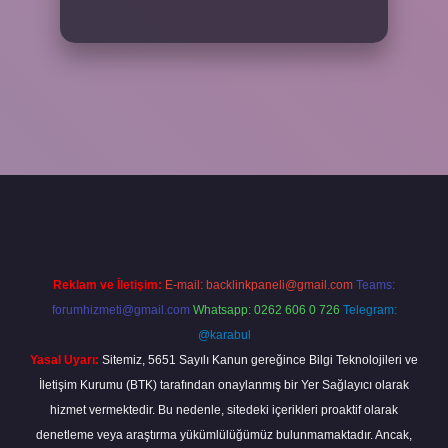
ella
Reklam ve İletişim:
E-mail:
backlinkpaneli@gmail.com
Teams:
forumhizmeti@gmail.com
Whatsapp: 0262 606 0 726
Telegram:
@karabul
Yasal Uyarı:
Sitemiz, 5651 Sayılı Kanun gereğince Bilgi Teknolojileri ve
İletişim Kurumu (BTK) tarafından onaylanmış bir Yer Sağlayıcı olarak
hizmet vermektedir. Bu nedenle, sitedeki içerikleri proaktif olarak
denetleme veya araştırma yükümlülüğümüz bulunmamaktadır. Ancak,