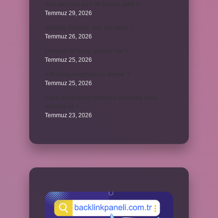
Yeni tanışılan kıza ne hediye alınır ?
Temmuz 29, 2026
Whitney Houston sesi kaç oktav ?
Temmuz 26, 2026
Lazistan’da hangi şehirler var ?
Temmuz 25, 2026
Kilit modu engelledi ne demek ?
Temmuz 25, 2026
Kadın kocasından habersiz annesine para
verebilir mi ?
Temmuz 23, 2026