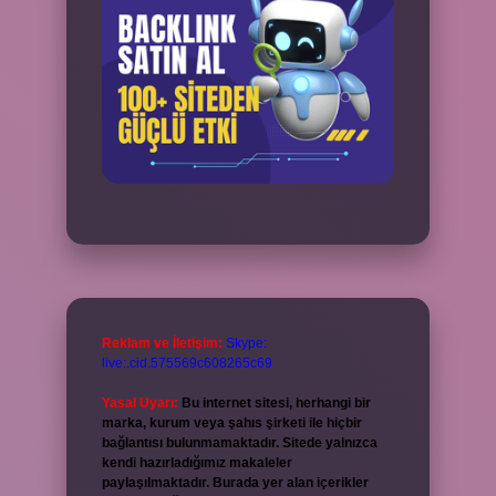
Reklam ve İletişim:
Skype:
live:.cid.575569c608265c69
Yasal Uyarı:
Bu internet sitesi, herhangi bir
marka, kurum veya şahıs şirketi ile hiçbir
bağlantısı bulunmamaktadır. Sitede yalnızca
kendi hazırladığımız makaleler
paylaşılmaktadır. Burada yer alan içerikler