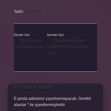
Tarih:
Makaleler
Önceki Yazı
Sonraki Yazı
<h2>Giriş —
Hayvansal yağlar
Tuz kokusu mu,
hakkında konuşurken
çoğu
Bir yanıt yazın
E-posta adresiniz yayınlanmayacak.
Gerekli
alanlar
*
ile işaretlenmişlerdir