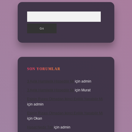
Arama
SON YORUMLAR
3 Aylık Hamilelik Hissedilir Mi
için
admin
3 Aylık Hamilelik Hissedilir Mi
için
Murat
Eşinin Rızası Olmadan Ikinci Evlilik Yapabilir Mi
için
admin
Eşinin Rızası Olmadan Ikinci Evlilik Yapabilir Mi
için
Okan
Haşat Nedir Tdk
için
admin