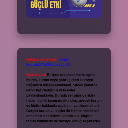
Reklam ve İletişim:
Skype:
live:.cid.575569c608265c69
Yasal Uyarı:
Bu internet sitesi, herhangi bir
marka, kurum veya şahıs şirketi ile hiçbir
bağlantısı bulunmamaktadır. Sitede yalnızca
kendi hazırladığımız makaleler
paylaşılmaktadır. Burada yer alan içerikler
haber niteliği taşımamakta olup, gerçek kurum
ve kişiler hakkında paylaşım yapılmamaktadır.
Gerçek kurum ve kişiler ile isim benzerlikleri
tamamen tesadüfidir. Sitemizdeki bilgiler
taslak halindedir ve tavsiye niteliği taşımazlar.