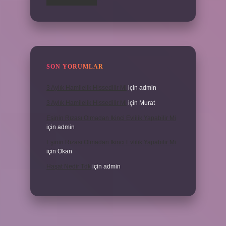
SON YORUMLAR
3 Aylık Hamilelik Hissedilir Mi
için
admin
3 Aylık Hamilelik Hissedilir Mi
için
Murat
Eşinin Rızası Olmadan Ikinci Evlilik Yapabilir Mi
için
admin
Eşinin Rızası Olmadan Ikinci Evlilik Yapabilir Mi
için
Okan
Haşat Nedir Tdk
için
admin