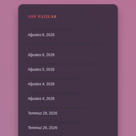
SON YAZILAR
Emir buyurmak ne demek ?
Ağustos 6, 2026
Kur’an’ı baştan sona okuyup bitirmeye ne denir
?
Ağustos 6, 2026
Ay gibi gök cisimlerine verilen isim nedir ?
Ağustos 5, 2026
Barbunya kaç dakika haşlanır ?
Ağustos 4, 2026
Alüminyum kemik hastalığı nedir ?
Ağustos 4, 2026
Yeni tanışılan kıza ne hediye alınır ?
Temmuz 29, 2026
Whitney Houston sesi kaç oktav ?
Temmuz 26, 2026