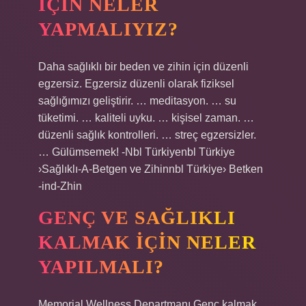
IÇIN NELER
YAPMALIYIZ?
Daha sağlıklı bir beden ve zihin için düzenli
egzersiz. Egzersiz düzenli olarak fiziksel
sağlığımızı geliştirir. … meditasyon. … su
tüketimi. … kaliteli uyku. … kişisel zaman. …
düzenli sağlık kontrolleri. … streç egzersizler.
… Gülümsemek! -Nbl Türkiyenbl Türkiye
›Sağlıklı-A-Betgen ve Zihinnbl Türkiye› Betken
-ind-Zhin
GENÇ VE SAĞLIKLI
KALMAK IÇIN NELER
YAPILMALI?
Memorial Wellness Departmanı Genç kalmak