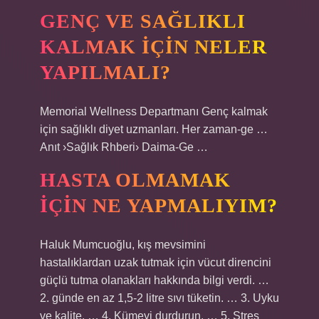
GENÇ VE SAĞLIKLI
KALMAK IÇIN NELER
YAPILMALI?
Memorial Wellness Departmanı Genç kalmak
için sağlıklı diyet uzmanları. Her zaman-ge …
Anıt ›Sağlık Rhberi› Daima-Ge …
HASTA OLMAMAK
IÇIN NE YAPMALIYIM?
Haluk Mumcuoğlu, kış mevsimini
hastalıklardan uzak tutmak için vücut direncini
güçlü tutma olanakları hakkında bilgi verdi. …
2. günde en az 1,5-2 litre sıvı tüketin. … 3. Uyku
ve kalite. … 4. Kümeyi durdurun. … 5. Stres