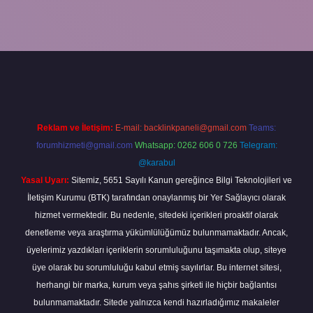
la
Reklam ve İletişim:
E-mail:
backlinkpaneli@gmail.com
Teams:
forumhizmeti@gmail.com
Whatsapp: 0262 606 0 726
Telegram:
@karabul
Yasal Uyarı:
Sitemiz, 5651 Sayılı Kanun gereğince Bilgi Teknolojileri ve
İletişim Kurumu (BTK) tarafından onaylanmış bir Yer Sağlayıcı olarak
hizmet vermektedir. Bu nedenle, sitedeki içerikleri proaktif olarak
denetleme veya araştırma yükümlülüğümüz bulunmamaktadır. Ancak,
üyelerimiz yazdıkları içeriklerin sorumluluğunu taşımakta olup, siteye
üye olarak bu sorumluluğu kabul etmiş sayılırlar. Bu internet sitesi,
herhangi bir marka, kurum veya şahıs şirketi ile hiçbir bağlantısı
bulunmamaktadır. Sitede yalnızca kendi hazırladığımız makaleler