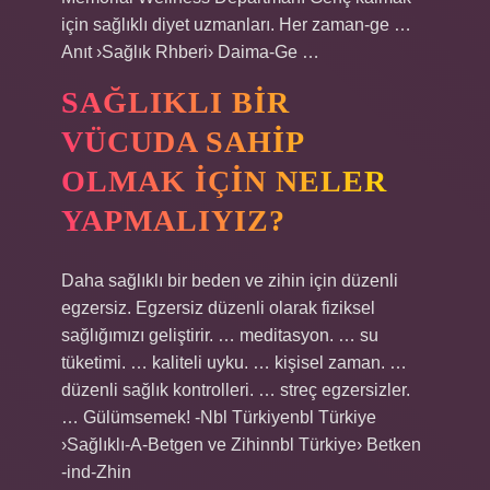
için sağlıklı diyet uzmanları. Her zaman-ge …
Anıt ›Sağlık Rhberi› Daima-Ge …
SAĞLIKLI BIR
VÜCUDA SAHIP
OLMAK IÇIN NELER
YAPMALIYIZ?
Daha sağlıklı bir beden ve zihin için düzenli
egzersiz. Egzersiz düzenli olarak fiziksel
sağlığımızı geliştirir. … meditasyon. … su
tüketimi. … kaliteli uyku. … kişisel zaman. …
düzenli sağlık kontrolleri. … streç egzersizler.
… Gülümsemek! -Nbl Türkiyenbl Türkiye
›Sağlıklı-A-Betgen ve Zihinnbl Türkiye› Betken
-ind-Zhin