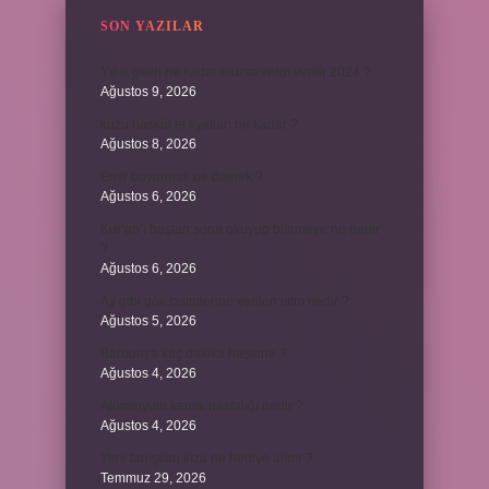
SON YAZILAR
Yıllık geliri ne kadar olursa vergi verilir 2024 ?
Ağustos 9, 2026
kuzu baskül et fiyatları ne kadar ?
Ağustos 8, 2026
Emir buyurmak ne demek ?
Ağustos 6, 2026
Kur’an’ı baştan sona okuyup bitirmeye ne denir
?
Ağustos 6, 2026
Ay gibi gök cisimlerine verilen isim nedir ?
Ağustos 5, 2026
Barbunya kaç dakika haşlanır ?
Ağustos 4, 2026
Alüminyum kemik hastalığı nedir ?
Ağustos 4, 2026
Yeni tanışılan kıza ne hediye alınır ?
Temmuz 29, 2026