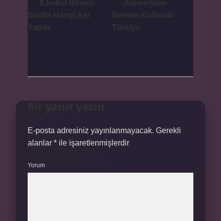
İLkokul Birinci
Alüminyum
Sınıfta Hangi Aşı
Nerede Kullanılır
Yapılır
Türkiye
Bir yanıt yazın
E-posta adresiniz yayınlanmayacak.
Gerekli
alanlar
*
ile işaretlenmişlerdir
Yorum