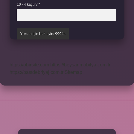
10 - 4 kaçtır?
*
https://obirsite.com
https://beysanmobilya.com.tr
https://bastdebriyaj.com.tr
Sitemap
SIDEBAR