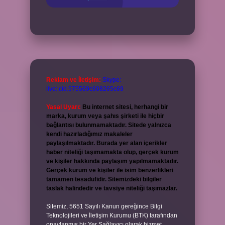
Reklam ve İletişim:
Skype:
live:.cid.575569c608265c69
Yasal Uyarı:
Bu internet sitesi, herhangi bir
marka, kurum veya şahıs şirketi ile hiçbir
bağlantısı bulunmamaktadır. Sitede yalnızca
kendi hazırladığımız makaleler
paylaşılmaktadır. Burada yer alan içerikler
haber niteliği taşımamakta olup, gerçek kurum
ve kişiler hakkında paylaşım yapılmamaktadır.
Gerçek kurum ve kişiler ile isim benzerlikleri
tamamen tesadüfidir. Sitemizdeki bilgiler
taslak halindedir ve tavsiye niteliği taşımazlar.
Sitemiz, 5651 Sayılı Kanun gereğince Bilgi
Teknolojileri ve İletişim Kurumu (BTK) tarafından
onaylanmış bir Yer Sağlayıcı olarak hizmet