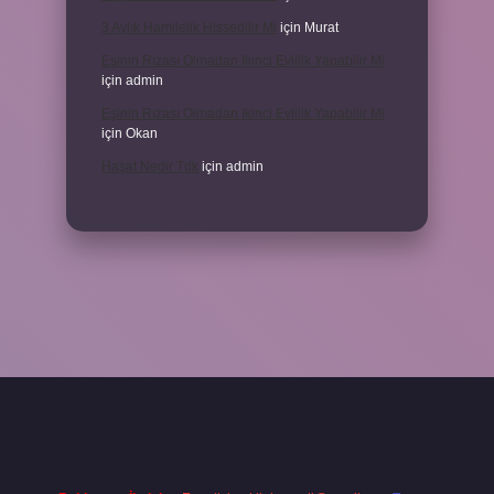
3 Aylık Hamilelik Hissedilir Mi
için
Murat
Eşinin Rızası Olmadan Ikinci Evlilik Yapabilir Mi
için
admin
Eşinin Rızası Olmadan Ikinci Evlilik Yapabilir Mi
için
Okan
Haşat Nedir Tdk
için
admin
piabella