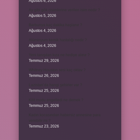
Ağustos 6, 2026
Ay gibi gök cisimlerine verilen isim nedir ?
Ağustos 5, 2026
Barbunya kaç dakika haşlanır ?
Ağustos 4, 2026
Alüminyum kemik hastalığı nedir ?
Ağustos 4, 2026
Yeni tanışılan kıza ne hediye alınır ?
Temmuz 29, 2026
Whitney Houston sesi kaç oktav ?
Temmuz 26, 2026
Lazistan’da hangi şehirler var ?
Temmuz 25, 2026
Kilit modu engelledi ne demek ?
Temmuz 25, 2026
Kadın kocasından habersiz annesine para
verebilir mi ?
Temmuz 23, 2026