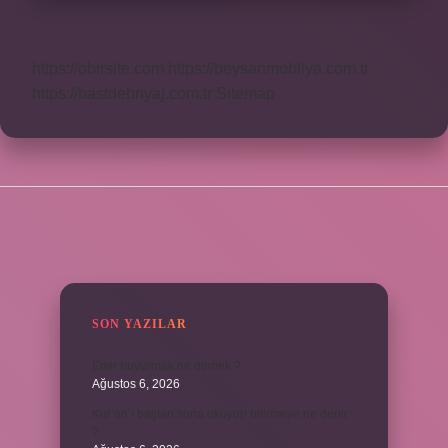
https://obirsite.com
https://beysanmobilya.com.tr
https://bastdebriyaj.com.tr
Sitemap
SIDEBAR
SON YAZILAR
Emir buyurmak ne demek ?
Ağustos 6, 2026
Kur’an’ı baştan sona okuyup bitirmeye ne denir
?