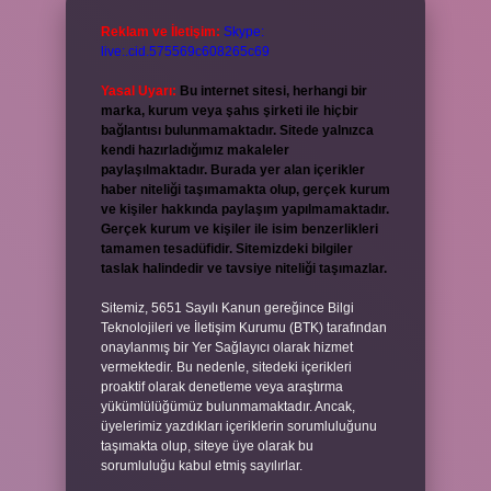
Reklam ve İletişim:
Skype:
live:.cid.575569c608265c69
Yasal Uyarı:
Bu internet sitesi, herhangi bir
marka, kurum veya şahıs şirketi ile hiçbir
bağlantısı bulunmamaktadır. Sitede yalnızca
kendi hazırladığımız makaleler
paylaşılmaktadır. Burada yer alan içerikler
haber niteliği taşımamakta olup, gerçek kurum
ve kişiler hakkında paylaşım yapılmamaktadır.
Gerçek kurum ve kişiler ile isim benzerlikleri
tamamen tesadüfidir. Sitemizdeki bilgiler
taslak halindedir ve tavsiye niteliği taşımazlar.
Sitemiz, 5651 Sayılı Kanun gereğince Bilgi
Teknolojileri ve İletişim Kurumu (BTK) tarafından
onaylanmış bir Yer Sağlayıcı olarak hizmet
vermektedir. Bu nedenle, sitedeki içerikleri
proaktif olarak denetleme veya araştırma
yükümlülüğümüz bulunmamaktadır. Ancak,
üyelerimiz yazdıkları içeriklerin sorumluluğunu
taşımakta olup, siteye üye olarak bu
sorumluluğu kabul etmiş sayılırlar.