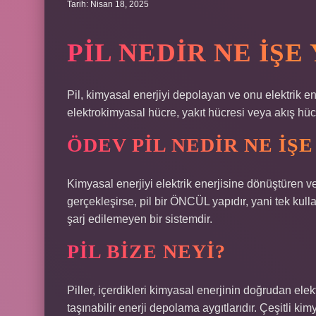
Tarih: Nisan 18, 2025
PIL NEDIR NE IŞ
Pil, kimyasal enerjiyi depolayan ve onu elektrik ene
elektrokimyasal hücre, yakıt hücresi veya akış hüc
ÖDEV PIL NEDIR NE IŞ
Kimyasal enerjiyi elektrik enerjisine dönüştüren 
gerçekleşirse, pil bir ÖNCÜL yapıdır, yani tek kulla
şarj edilemeyen bir sistemdir.
PIL BIZE NEYI?
Piller, içerdikleri kimyasal enerjinin doğrudan ele
taşınabilir enerji depolama aygıtlarıdır. Çeşitli kimy