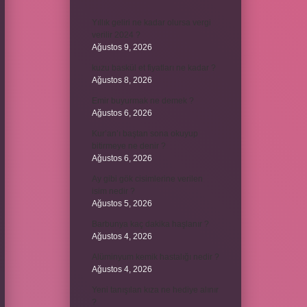
Yıllık geliri ne kadar olursa vergi
verilir 2024 ?
Ağustos 9, 2026
kuzu baskül et fiyatları ne kadar ?
Ağustos 8, 2026
Emir buyurmak ne demek ?
Ağustos 6, 2026
Kur’an’ı baştan sona okuyup
bitirmeye ne denir ?
Ağustos 6, 2026
Ay gibi gök cisimlerine verilen
isim nedir ?
Ağustos 5, 2026
Barbunya kaç dakika haşlanır ?
Ağustos 4, 2026
Alüminyum kemik hastalığı nedir ?
Ağustos 4, 2026
Yeni tanışılan kıza ne hediye alınır
?