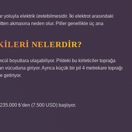
r yoluyla elektrik üretebilmesidir. İki elektrot arasındaki
litten akmasına neden olur. Piller genellikle üç ana
KILERI NELERDIR?
ül boyutlara ulaşabiliyor. Pildeki bu kirleticiler toprağa
n vücuduna giriyor. Ayrıca küçük bir pil 4 metrekare toprağı
e getiriyor.
i 235.000 ₺’den (7.500 USD) başlıyor.