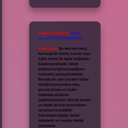
Reklam ve İletişim:
Skype:
live:.cid.575569c608265c69
Yasal Uyarı:
Bu internet sitesi,
herhangi bir marka, kurum veya
şahıs şirketi ile hiçbir bağlantısı
bulunmamaktadır. Sitede
yalnızca kendi hazırladığımız
makaleler paylaşılmaktadır.
Burada yer alan içerikler haber
niteliği taşımamakta olup,
gerçek kurum ve kişiler
hakkında paylaşım
yapılmamaktadır. Gerçek kurum
ve kişiler ile isim benzerlikleri
tamamen tesadüfidir.
Sitemizdeki bilgiler taslak
halindedir ve tavsiye niteliği
taşımazlar.