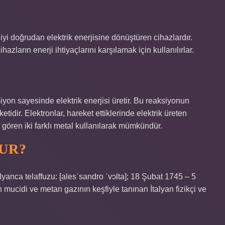
jiyi doğrudan elektrik enerjisine dönüştüren cihazlardır.
hazların enerji ihtiyaçlarını karşılamak için kullanılırlar.
iyon sayesinde elektrik enerjisi üretir. Bu reaksiyonun
tidir. Elektronlar, hareket ettiklerinde elektrik üreten
i gören iki farklı metal kullanılarak mümkündür.
TUR?
yanca telaffuzu: [alesˈsandro ˈvɔlta]; 18 Şubat 1745 – 5
n mucidi ve metan gazının keşfiyle tanınan İtalyan fizikçi ve