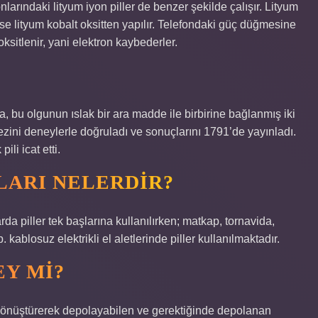
onlarındaki lityum iyon piller de benzer şekilde çalışır. Lityum
t ise lityum kobalt oksitten yapılır. Telefondaki güç düğmesine
ksitlenir, yani elektron kaybederler.
?
, bu olgunun ıslak bir ara madde ile birbirine bağlanmış iki
ezini deneylerle doğruladı ve sonuçlarını 1791’de yayınladı.
ili icat etti.
LARI NELERDIR?
rda piller tek başlarına kullanılırken; matkap, tornavida,
. kablosuz elektrikli el aletlerinde piller kullanılmaktadır.
EY MI?
ye dönüştürerek depolayabilen ve gerektiğinde depolanan