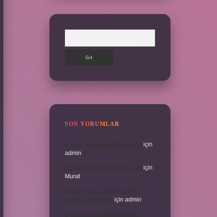
Arama
SON YORUMLAR
3 Aylık Hamilelik Hissedilir Mi
için
admin
3 Aylık Hamilelik Hissedilir Mi
için
Murat
Eşinin Rızası Olmadan Ikinci
Evlilik Yapabilir Mi
için
admin
Eşinin Rızası Olmadan Ikinci