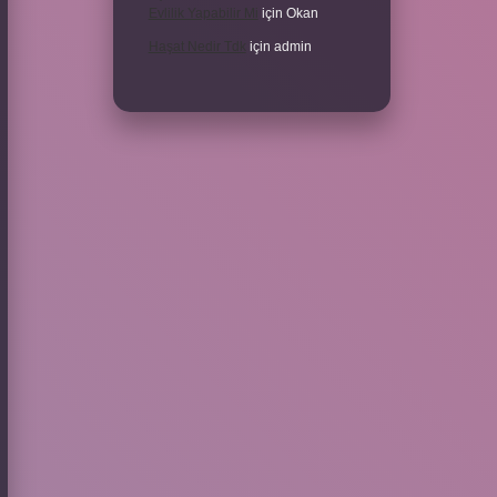
Evlilik Yapabilir Mi
için
Okan
Haşat Nedir Tdk
için
admin