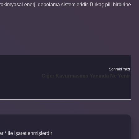
trokimyasal enerji depolama sistemleridir. Birkaç pili birbirine
Sonraki Yazı
Ciğer Kavurmasının Yanında Ne Yenir
lar
*
ile işaretlenmişlerdir