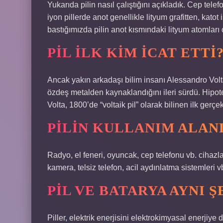
Yukarıda pilin nasıl çalıştığını açıkladık. Cep telef
iyon pillerde anot genellikle lityum grafitten, kato
bastığımızda pilin anot kısmındaki lityum atomları o
PIL ILK KIM ICAT ETTI
Ancak yakın arkadaşı bilim insanı Alessandro Volta
özdeş metalden kaynaklandığını ileri sürdü. Hipot
Volta, 1800’de “voltaik pil” olarak bilinen ilk gerçek p
PILIN KULLANIM ALAN
Radyo, el feneri, oyuncak, cep telefonu vb. cihazla
kamera, telsiz telefon, acil aydınlatma sistemleri vb
PIL VE BATARYA AYNI Ş
Piller, elektrik enerjisini elektrokimyasal enerji