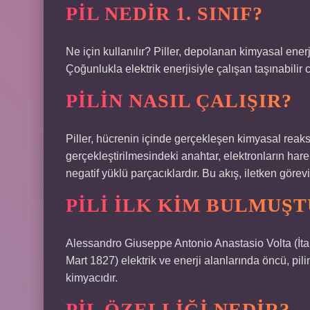
PIL NEDIR 1. SINIF?
Ne için kullanılır? Piller, depolanan kimyasal ener
Çoğunlukla elektrik enerjisiyle çalışan taşınabilir ci
PILIN NASIL ÇALIŞIR?
Piller, hücrenin içinde gerçekleşen kimyasal reaks
gerçekleştirilmesindeki anahtar, elektronların hareke
negatif yüklü parçacıklardır. Bu akış, iletken görev
PILI ILK KIM BULMUŞ
Alessandro Giuseppe Antonio Anastasio Volta (İtal
Mart 1827) elektrik ve enerji alanlarında öncü, pili
kimyacıdır.
PIL ÖZELLIĞI NEDIR?