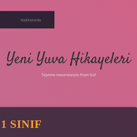
Hakkımızda
Yeni Yuva Hikayeleri
Taşınma maceralarıyla ilham bul!
1 SINIF