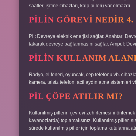
saatler, işitme cihazları, kalp pilleri) var olmazdı.
PILIN GÖREVI NEDIR 4. 
Pil: Devreye elektrik enerjisi sağlar. Anahtar: De
takarak devreye bağlanmasını sağlar. Ampul: Devred
PILIN KULLANIM ALAN
Radyo, el feneri, oyuncak, cep telefonu vb. cihazla
kamera, telsiz telefon, acil aydınlatma sistemleri vb
PIL ÇÖPE ATILIR MI?
Kullanılmış pillerin çevreyi zehirlemesini önlemek iç
kavanozlarda) toplamalısınız. Kullanılmış piller, s
sürede kullanılmış piller için toplama kutularına atı