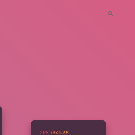
SIDEBAR
piabella
SON YAZILAR