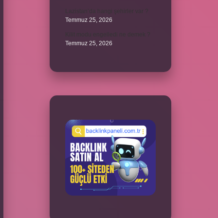
Lazistan’da hangi şehirler var ?
Temmuz 25, 2026
Kilit modu engelledi ne demek ?
Temmuz 25, 2026