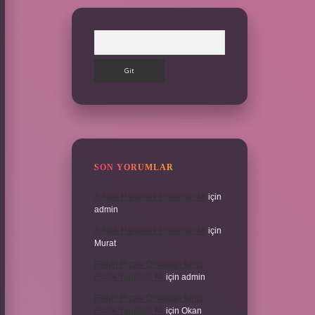
Arama
SON YORUMLAR
3 Aylık Hamilelik Hissedilir Mi
için
admin
3 Aylık Hamilelik Hissedilir Mi
için
Murat
Eşinin Rızası Olmadan Ikinci
Evlilik Yapabilir Mi
için
admin
Eşinin Rızası Olmadan Ikinci
Evlilik Yapabilir Mi
için
Okan