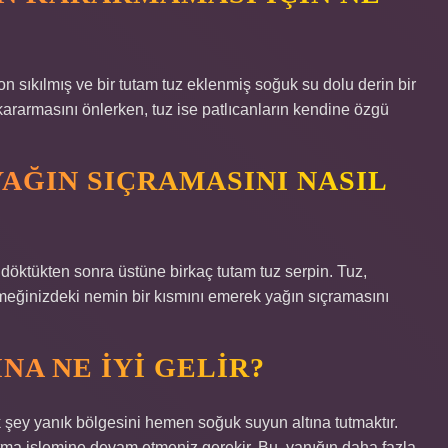
on sıkılmış ve bir tutam tuz eklenmiş soğuk su dolu derin bir
 kararmasını önlerken, tuz ise patlıcanların kendine özgü
AĞIN SIÇRAMASINI NASIL
döktükten sonra üstüne birkaç tutam tuz serpin. Tuz,
emeğinizdeki nemin bir kısmını emerek yağın sıçramasını
NA NE IYI GELIR?
 şey yanık bölgesini hemen soğuk suyun altına tutmaktır.
ma işlemine devam etmeniz gerekir. Bu, yanığın daha fazla