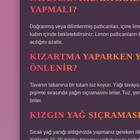
YAPMALI?
Doğranmış veya dilimlenmiş patlıcanları, içine lim
kabın içinde bekletebilirsiniz. Limon patlıcanların
acılığını azaltır.
KIZARTMA YAPARKEN Y
ÖNLENIR?
Tavanın tabanına bir tutam tuz koyun. Yağı tavaya 
pişirme sırasında yağın sıçramasını önler. Tuz, y
önler.
KIZGIN YAĞ SIÇRAMASI
Sıcak yağ yanığı aldığınızda yapmanız gereken ilk
Yaklaşık 15-20 dakika boyunca soğuk suyla soğut