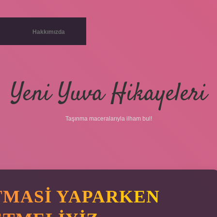
Hakkımızda
Yeni Yuva Hikayeleri
Taşınma maceralarıyla ilham bul!
TMASI YAPARKEN