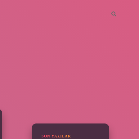
SIDEBAR
piabella
SON YAZILAR