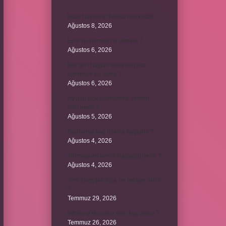
kuzu baskül et fiyatları ne kadar ?
Ağustos 8, 2026
Emir buyurmak ne demek ?
Ağustos 6, 2026
Kur’an’ı baştan sona okuyup
bitirmeye ne denir ?
Ağustos 6, 2026
Ay gibi gök cisimlerine verilen
isim nedir ?
Ağustos 5, 2026
Barbunya kaç dakika haşlanır ?
Ağustos 4, 2026
Alüminyum kemik hastalığı nedir ?
Ağustos 4, 2026
Yeni tanışılan kıza ne hediye alınır
?
Temmuz 29, 2026
Whitney Houston sesi kaç oktav ?
Temmuz 26, 2026