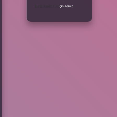
Haşat Nedir Tdk
için
admin