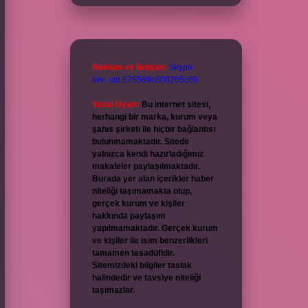
Reklam ve İletişim:
Skype:
live:.cid.575569c608265c69
Yasal Uyarı:
Bu internet sitesi,
herhangi bir marka, kurum veya
şahıs şirketi ile hiçbir bağlantısı
bulunmamaktadır. Sitede
yalnızca kendi hazırladığımız
makaleler paylaşılmaktadır.
Burada yer alan içerikler haber
niteliği taşımamakta olup,
gerçek kurum ve kişiler
hakkında paylaşım
yapılmamaktadır. Gerçek kurum
ve kişiler ile isim benzerlikleri
tamamen tesadüfidir.
Sitemizdeki bilgiler taslak
halindedir ve tavsiye niteliği
taşımazlar.