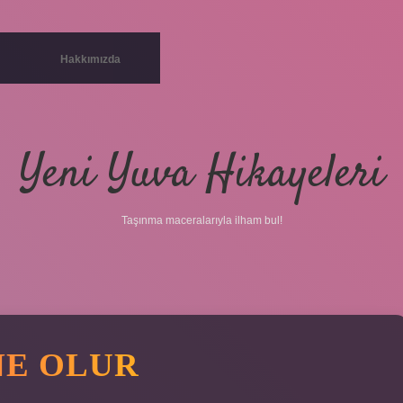
Hakkımızda
Yeni Yuva Hikayeleri
Taşınma maceralarıyla ilham bul!
NE OLUR