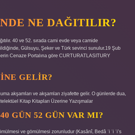
INDE NE DAĞITILIR?
ğıtılır. 40 ve 52. sırada cami evde veya camide
etildiğinde, Gülsuyu, Şeker ve Türk sevinci sunulur.19 Şub
klerin Cenaze Portalına göre CURTURATLASITURY
INE GELIR?
uma akşamları ve akşamları ziyafette gelir. O günlerde dua,
Entelektüel Kitap Kitapları Üzerine Yazışmalar
40 GÜN 52 GÜN VAR MI?
ülmesi ve gömülmesi zorunludur (Kasânî, Bedâ ʾi ʾi ʾi’s