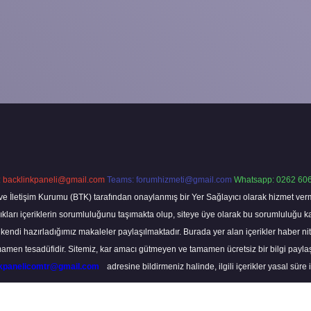
:
backlinkpaneli@gmail.com
Teams:
forumhizmeti@gmail.com
Whatsapp: 0262 606
ve İletişim Kurumu (BTK) tarafından onaylanmış bir Yer Sağlayıcı olarak hizmet verm
rı içeriklerin sorumluluğunu taşımakta olup, siteye üye olarak bu sorumluluğu kabul
a kendi hazırladığımız makaleler paylaşılmaktadır. Burada yer alan içerikler haber 
tamamen tesadüfidir. Sitemiz, kar amacı gütmeyen ve tamamen ücretsiz bir bilgi pay
nkpanelicomtr@gmail.com
adresine bildirmeniz halinde, ilgili içerikler yasal süre 