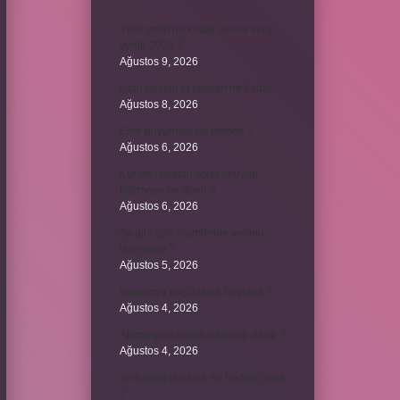
Yıllık geliri ne kadar olursa vergi
verilir 2024 ?
Ağustos 9, 2026
kuzu baskül et fiyatları ne kadar ?
Ağustos 8, 2026
Emir buyurmak ne demek ?
Ağustos 6, 2026
Kur’an’ı baştan sona okuyup
bitirmeye ne denir ?
Ağustos 6, 2026
Ay gibi gök cisimlerine verilen
isim nedir ?
Ağustos 5, 2026
Barbunya kaç dakika haşlanır ?
Ağustos 4, 2026
Alüminyum kemik hastalığı nedir ?
Ağustos 4, 2026
Yeni tanışılan kıza ne hediye alınır
?