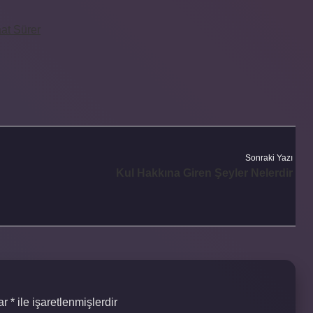
at Sürer
Sonraki Yazı
Kul Hakkına Giren Şeyler Nelerdir
lar
*
ile işaretlenmişlerdir