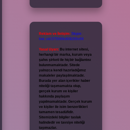
Reklam ve İletişim:
Skype:
live:.cid.575569c608265c69
Yasal Uyarı:
Bu internet sitesi,
herhangi bir marka, kurum veya
şahıs şirketi ile hiçbir bağlantısı
bulunmamaktadır. Sitede
yalnızca kendi hazırladığımız
makaleler paylaşılmaktadır.
Burada yer alan içerikler haber
niteliği taşımamakta olup,
gerçek kurum ve kişiler
hakkında paylaşım
yapılmamaktadır. Gerçek kurum
ve kişiler ile isim benzerlikleri
tamamen tesadüfidir.
Sitemizdeki bilgiler taslak
halindedir ve tavsiye niteliği
taşımazlar.