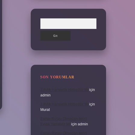
Arama
SON YORUMLAR
3 Aylık Hamilelik Hissedilir Mi
için
admin
3 Aylık Hamilelik Hissedilir Mi
için
Murat
Eşinin Rızası Olmadan Ikinci
Evlilik Yapabilir Mi
için
admin
Eşinin Rızası Olmadan Ikinci