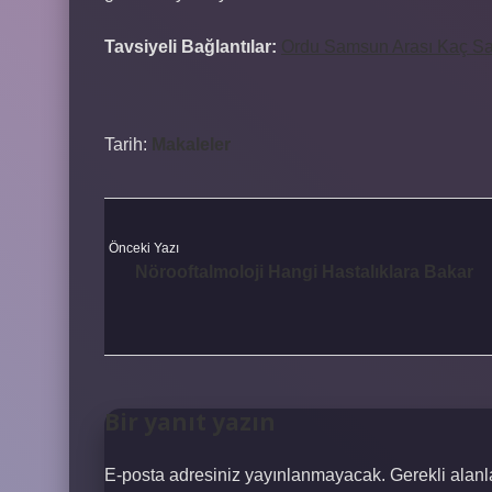
Tavsiyeli Bağlantılar:
Ordu Samsun Arası Kaç Sa
Tarih:
Makaleler
Önceki Yazı
Nörooftalmoloji Hangi Hastalıklara Bakar
Bir yanıt yazın
E-posta adresiniz yayınlanmayacak.
Gerekli alan