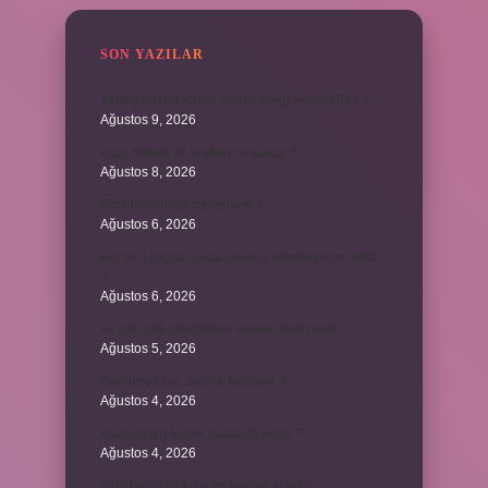
SON YAZILAR
Yıllık geliri ne kadar olursa vergi verilir 2024 ?
Ağustos 9, 2026
kuzu baskül et fiyatları ne kadar ?
Ağustos 8, 2026
Emir buyurmak ne demek ?
Ağustos 6, 2026
Kur’an’ı baştan sona okuyup bitirmeye ne denir
?
Ağustos 6, 2026
Ay gibi gök cisimlerine verilen isim nedir ?
Ağustos 5, 2026
Barbunya kaç dakika haşlanır ?
Ağustos 4, 2026
Alüminyum kemik hastalığı nedir ?
Ağustos 4, 2026
Yeni tanışılan kıza ne hediye alınır ?