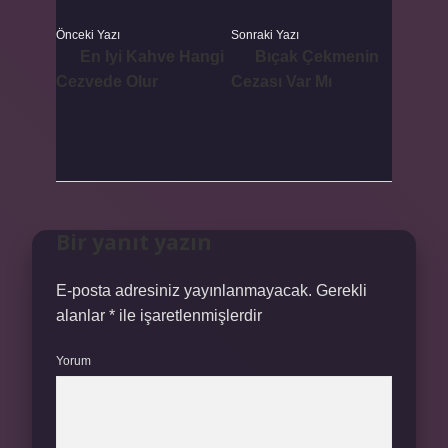
Önceki Yazı
Sonraki Yazı
En Iyi Kahve Hangi
Bıçak Çekmenin
Cezvede Olur
Cezası Var Mı
Bir yanıt yazın
E-posta adresiniz yayınlanmayacak.
Gerekli
alanlar
*
ile işaretlenmişlerdir
Yorum