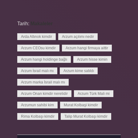
Tarih:
Makaleler
Arda Altınok kimdir
Arzum açılımı nedir
Arzum CEOsu kimdir
Arzum hangi firmaya aittir
Arzum hangi holdinge bağlı
Arzum hisse kimin
Arzum İsrail malı mı
Arzum kime satıldı
Arzum marka İsrail malı mı
Arzum Onan kimdir nerelidir
Arzum Türk Mali mi
Arzumun sahibi kim
Murat Kolbaşi kimdir
Rima Kolbaşı kimdir
Talip Murat Kolbaşı kimdir