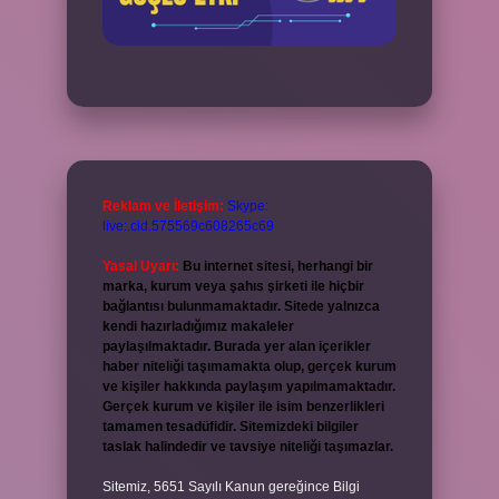
Reklam ve İletişim:
Skype:
live:.cid.575569c608265c69
Yasal Uyarı:
Bu internet sitesi, herhangi bir
marka, kurum veya şahıs şirketi ile hiçbir
bağlantısı bulunmamaktadır. Sitede yalnızca
kendi hazırladığımız makaleler
paylaşılmaktadır. Burada yer alan içerikler
haber niteliği taşımamakta olup, gerçek kurum
ve kişiler hakkında paylaşım yapılmamaktadır.
Gerçek kurum ve kişiler ile isim benzerlikleri
tamamen tesadüfidir. Sitemizdeki bilgiler
taslak halindedir ve tavsiye niteliği taşımazlar.
Sitemiz, 5651 Sayılı Kanun gereğince Bilgi