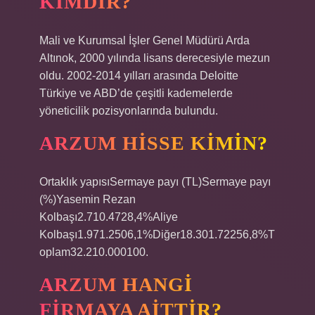
KIMDIR?
Mali ve Kurumsal İşler Genel Müdürü Arda
Altınok, 2000 yılında lisans derecesiyle mezun
oldu. 2002-2014 yılları arasında Deloitte
Türkiye ve ABD’de çeşitli kademelerde
yöneticilik pozisyonlarında bulundu.
ARZUM HISSE KIMIN?
Ortaklık yapısıSermaye payı (TL)Sermaye payı
(%)Yasemin Rezan
Kolbaşı2.710.4728,4%Aliye
Kolbaşı1.971.2506,1%Diğer18.301.72256,8%T
oplam32.210.000100.
ARZUM HANGI
FIRMAYA AITTIR?