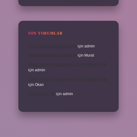
SON YORUMLAR
3 Aylık Hamilelik Hissedilir Mi
için
admin
3 Aylık Hamilelik Hissedilir Mi
için
Murat
Eşinin Rızası Olmadan Ikinci Evlilik Yapabilir Mi
için
admin
Eşinin Rızası Olmadan Ikinci Evlilik Yapabilir Mi
için
Okan
Haşat Nedir Tdk
için
admin