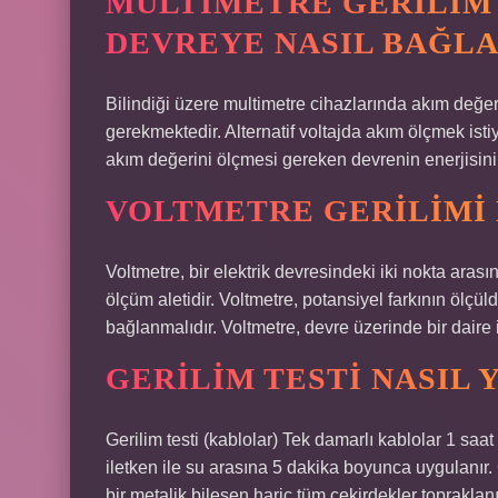
MULTIMETRE GERILIM
DEVREYE NASIL BAĞLA
Bilindiği üzere multimetre cihazlarında akım değer
gerekmektedir. Alternatif voltajda akım ölçmek istiyo
akım değerini ölçmesi gereken devrenin enerjisini 
VOLTMETRE GERILIMI 
Voltmetre, bir elektrik devresindeki iki nokta arasın
ölçüm aletidir. Voltmetre, potansiyel farkının ölçü
bağlanmalıdır. Voltmetre, devre üzerinde bir daire i
GERILIM TESTI NASIL 
Gerilim testi (kablolar) Tek damarlı kablolar 1 saat
iletken ile su arasına 5 dakika boyunca uygulanır.
bir metalik bileşen hariç tüm çekirdekler topraklanı