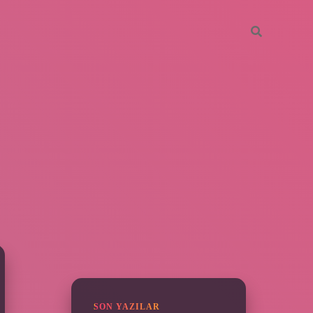
SIDEBAR
piabella
SON YAZILAR