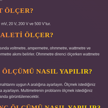
T ÖLÇER?
 mV, 20 V, 200 V ve 500 V’tur.
 ALETI ÖLÇER?
arasında voltmetre, ampermetre, ohmmetre, wattmetre ve
ermetre akımı belirler. Ohmmetre direnci ölçerken wattmetre
 ÖLÇÜMÜ NASIL YAPILIR?
anahtarını uygun A aralığına ayarlayın. Ölçmek istediğiniz
 ayarlayın. Multimetrenin problarını ölçmek istediğiniz
anda görüntülenecektir.
NÇ ÖLÇÜMÜ NASIL YAPILIR?