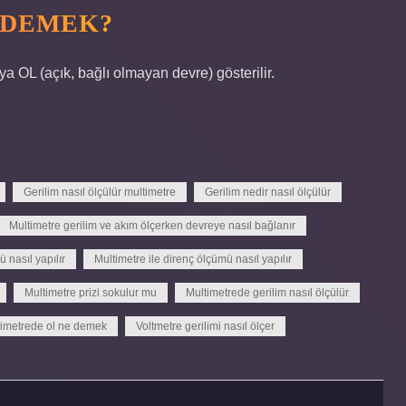
 DEMEK?
a OL (açık, bağlı olmayan devre) gösterilir.
Gerilim nasıl ölçülür multimetre
Gerilim nedir nasıl ölçülür
Multimetre gerilim ve akım ölçerken devreye nasıl bağlanır
 nasıl yapılır
Multimetre ile direnç ölçümü nasıl yapılır
Multimetre prizi sokulur mu
Multimetrede gerilim nasıl ölçülür
timetrede ol ne demek
Voltmetre gerilimi nasıl ölçer