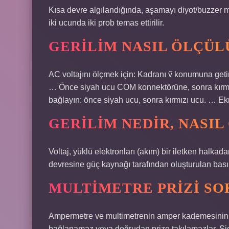
Kısa devre algılandığında, aşamayı diyot/buzzer m
iki ucunda iki prob temas ettirilir.
GERILIM NASIL ÖLÇÜ
AC voltajını ölçmek için: Kadranı ṽ konumuna getir
… Önce siyah ucu COM konnektörüne, sonra kırmız
bağlayın: önce siyah ucu, sonra kırmızı ucu. … E
GERILIM NEDIR, NASI
Voltaj, yüklü elektronları (akım) bir iletken halkada
devresine güç kaynağı tarafından oluşturulan basınçt
MULTIMETRE PRIZI S
Ampermetre ve multimetrenin amper kademesinin d
bağlanamaz veya doğrudan prize takılamazlar. Sigo