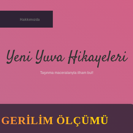
Hakkımızda
Yeni Yuva Hikayeleri
Taşınma maceralarıyla ilham bul!
 GERILIM ÖLÇÜMÜ