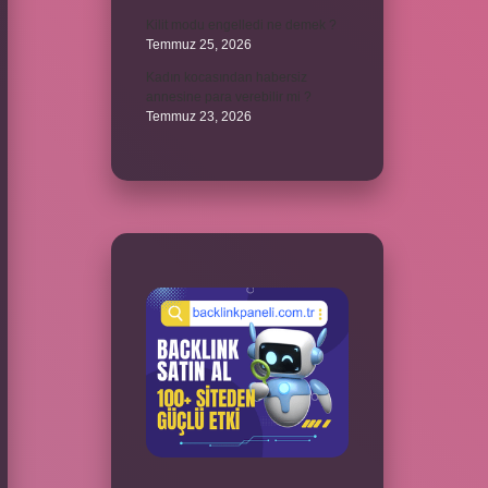
Kilit modu engelledi ne demek ?
Temmuz 25, 2026
Kadın kocasından habersiz
annesine para verebilir mi ?
Temmuz 23, 2026