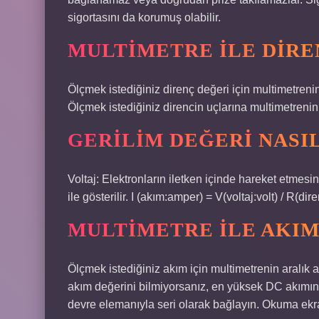
sigortasını da korumuş olabilir.
MULTIMETRE ILE DIRE
Ölçmek istediğiniz direnç değeri için multimetreni
Ölçmek istediğiniz direncin uçlarına multimetreni
GERILIM DEĞERI NASI
Voltaj: Elektronların iletken içinde hareket etmesin
ile gösterilir. I (akım:amper) = V(voltaj:volt) / R(di
MULTIMETRE ILE AKIM
Ölçmek istediğiniz akım için multimetrenin aralık 
akım değerini bilmiyorsanız, en yüksek DC akımına
devre elemanıyla seri olarak bağlayın. Okuma ekr