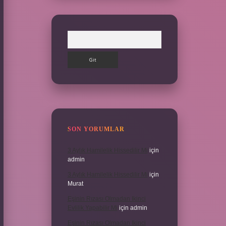
Arama
SON YORUMLAR
3 Aylık Hamilelik Hissedilir Mi
için
admin
3 Aylık Hamilelik Hissedilir Mi
için
Murat
Eşinin Rızası Olmadan Ikinci
Evlilik Yapabilir Mi
için
admin
Eşinin Rızası Olmadan Ikinci