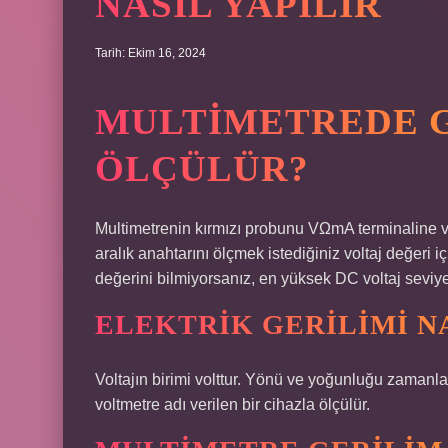
NASIL YAPILIR
Tarih: Ekim 16, 2024
MULTIMETREDE G
ÖLÇÜLÜR?
Multimetrenin kırmızı probunu VΩmA terminaline v
aralık anahtarını ölçmek istediğiniz voltaj değeri i
değerini bilmiyorsanız, en yüksek DC voltaj seviy
ELEKTRIK GERILIMI N
Voltajın birimi volttur. Yönü ve yoğunluğu zaman
voltmetre adı verilen bir cihazla ölçülür.