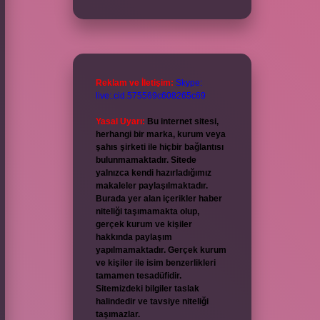
Reklam ve İletişim:
Skype:
live:.cid.575569c608265c69
Yasal Uyarı:
Bu internet sitesi,
herhangi bir marka, kurum veya
şahıs şirketi ile hiçbir bağlantısı
bulunmamaktadır. Sitede
yalnızca kendi hazırladığımız
makaleler paylaşılmaktadır.
Burada yer alan içerikler haber
niteliği taşımamakta olup,
gerçek kurum ve kişiler
hakkında paylaşım
yapılmamaktadır. Gerçek kurum
ve kişiler ile isim benzerlikleri
tamamen tesadüfidir.
Sitemizdeki bilgiler taslak
halindedir ve tavsiye niteliği
taşımazlar.