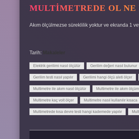
MULTIMETREDE OL NE
Akım ölçülmezse süreklilik yoktur ve ekranda 1 vey
Tarih:
Makaleler
Elektrik gerilimi nasıl ölçülür
Gerilim değeri nasıl bulunur
Gerilim testi nasıl yapılır
Gerilimi hangi ölçü aleti ölçer
Multimetre ile akım nasıl ölçülür
Multimetre ile akım ölçümü
Multimetre kaç volt ölçer
Multimetre nasıl kullanılır kısaca
Multimetrede kısa devre testi hangi kademede yapılır
Mul