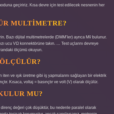
oduna geçiririz. Kısa devre için test edilecek nesnenin her
LÜR MULTIMETRE?
in. Bazı dijital multimetrelerde (DMM’ler) ayrıca Mṽ bulunur.
ı ucu VΩ konnektörüne takın. … Test uçlarını devreye
krandaki ölçümü okuyun.
L ÖLÇÜLÜR?
n iten ve ışık üretme gibi iş yapmalarını sağlayan bir elektrik
ır. Kısaca, voltaj = basınçtır ve volt (V) olarak ölçülür.
OKULUR MU?
irenç değeri çok düşüktür, bu nedenle paralel olarak
rta tesisatı korumuştur, ancak şanslıysanız, metrenin