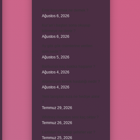
Emir buyurmak ne demek ?
Ağustos 6, 2026
Kur’an’ı baştan sona okuyup
bitirmeye ne denir ?
Ağustos 6, 2026
Ay gibi gök cisimlerine verilen
isim nedir ?
Ağustos 5, 2026
Barbunya kaç dakika haşlanır ?
Ağustos 4, 2026
Alüminyum kemik hastalığı nedir ?
Ağustos 4, 2026
Yeni tanışılan kıza ne hediye alınır
?
Temmuz 29, 2026
Whitney Houston sesi kaç oktav ?
Temmuz 26, 2026
Lazistan’da hangi şehirler var ?
Temmuz 25, 2026