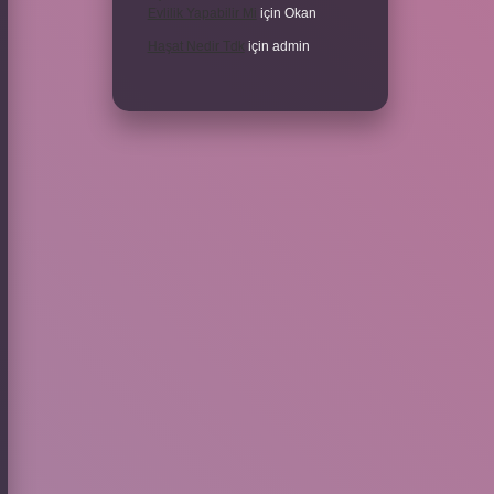
Evlilik Yapabilir Mi
için
Okan
Haşat Nedir Tdk
için
admin