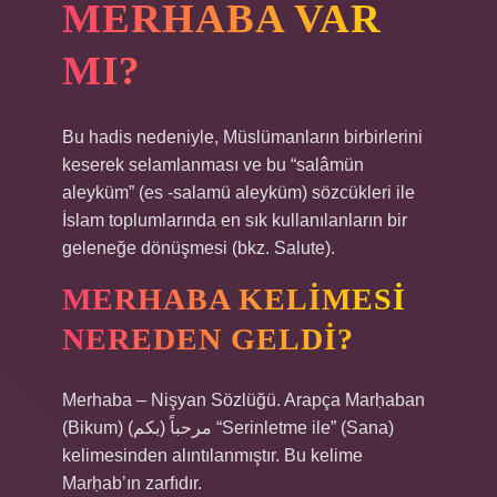
MERHABA VAR
MI?
Bu hadis nedeniyle, Müslümanların birbirlerini
keserek selamlanması ve bu “salâmün
aleyküm” (es -salamü aleyküm) sözcükleri ile
İslam toplumlarında en sık kullanılanların bir
geleneğe dönüşmesi (bkz. Salute).
MERHABA KELIMESI
NEREDEN GELDI?
Merhaba – Nişyan Sözlüğü. Arapça Marḥaban
(Bikum) مرحباً (بكم) “Serinletme ile” (Sana)
kelimesinden alıntılanmıştır. Bu kelime
Marḥab’ın zarfıdır.