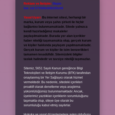
Reklam ve İletişim:
Skype:
live:.cid.575569c608265c69
Yasal Uyarı:
Bu internet sitesi, herhangi bir
marka, kurum veya şahıs şirketi ile hiçbir
bağlantısı bulunmamaktadır. Sitede yalnızca
kendi hazırladığımız makaleler
paylaşılmaktadır. Burada yer alan içerikler
haber niteliği taşımamakta olup, gerçek kurum
ve kişiler hakkında paylaşım yapılmamaktadır.
Gerçek kurum ve kişiler ile isim benzerlikleri
tamamen tesadüfidir. Sitemizdeki bilgiler
taslak halindedir ve tavsiye niteliği taşımazlar.
Sitemiz, 5651 Sayılı Kanun gereğince Bilgi
Teknolojileri ve İletişim Kurumu (BTK) tarafından
onaylanmış bir Yer Sağlayıcı olarak hizmet
vermektedir. Bu nedenle, sitedeki içerikleri
proaktif olarak denetleme veya araştırma
yükümlülüğümüz bulunmamaktadır. Ancak,
üyelerimiz yazdıkları içeriklerin sorumluluğunu
taşımakta olup, siteye üye olarak bu
sorumluluğu kabul etmiş sayılırlar.
Hukuka ve yasal düzenlemelere aykırı olduğunu