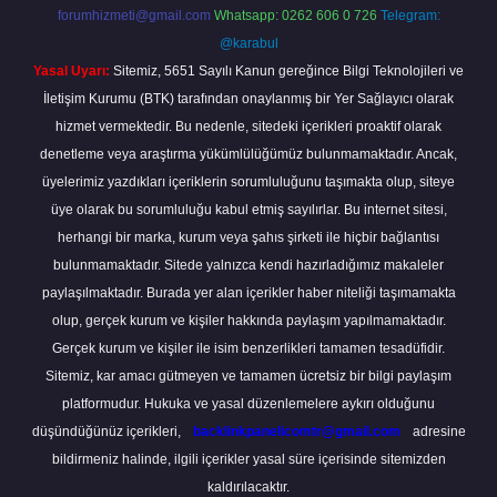
forumhizmeti@gmail.com
Whatsapp: 0262 606 0 726
Telegram:
@karabul
Yasal Uyarı:
Sitemiz, 5651 Sayılı Kanun gereğince Bilgi Teknolojileri ve
İletişim Kurumu (BTK) tarafından onaylanmış bir Yer Sağlayıcı olarak
hizmet vermektedir. Bu nedenle, sitedeki içerikleri proaktif olarak
denetleme veya araştırma yükümlülüğümüz bulunmamaktadır. Ancak,
üyelerimiz yazdıkları içeriklerin sorumluluğunu taşımakta olup, siteye
üye olarak bu sorumluluğu kabul etmiş sayılırlar. Bu internet sitesi,
herhangi bir marka, kurum veya şahıs şirketi ile hiçbir bağlantısı
bulunmamaktadır. Sitede yalnızca kendi hazırladığımız makaleler
paylaşılmaktadır. Burada yer alan içerikler haber niteliği taşımamakta
olup, gerçek kurum ve kişiler hakkında paylaşım yapılmamaktadır.
Gerçek kurum ve kişiler ile isim benzerlikleri tamamen tesadüfidir.
Sitemiz, kar amacı gütmeyen ve tamamen ücretsiz bir bilgi paylaşım
platformudur. Hukuka ve yasal düzenlemelere aykırı olduğunu
düşündüğünüz içerikleri,
backlinkpanelicomtr@gmail.com
adresine
bildirmeniz halinde, ilgili içerikler yasal süre içerisinde sitemizden
kaldırılacaktır.