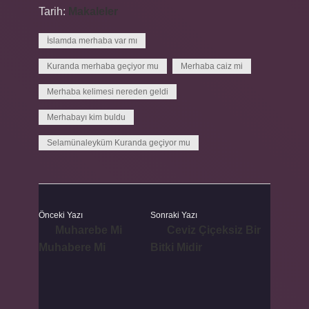
Tarih:
Makaleler
İslamda merhaba var mı
Kuranda merhaba geçiyor mu
Merhaba caiz mi
Merhaba kelimesi nereden geldi
Merhabayı kim buldu
Selamünaleyküm Kuranda geçiyor mu
Önceki Yazı
Sonraki Yazı
Muharebe Mi
Ceviz Çiçeksiz Bir
Muhabere Mi
Bitki Midir