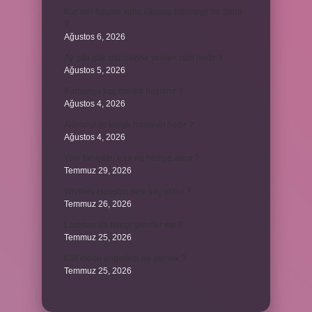
Kur’an’ı baştan sona okuyup bitirmeye ne denir
?
Ağustos 6, 2026
Ay gibi gök cisimlerine verilen isim nedir ?
Ağustos 5, 2026
Barbunya kaç dakika haşlanır ?
Ağustos 4, 2026
Alüminyum kemik hastalığı nedir ?
Ağustos 4, 2026
Yeni tanışılan kıza ne hediye alınır ?
Temmuz 29, 2026
Whitney Houston sesi kaç oktav ?
Temmuz 26, 2026
Lazistan’da hangi şehirler var ?
Temmuz 25, 2026
Kilit modu engelledi ne demek ?
Temmuz 25, 2026