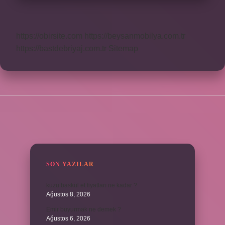
https://obirsite.com
https://beysanmobilya.com.tr
https://bastdebriyaj.com.tr
Sitemap
SIDEBAR
SON YAZILAR
kuzu baskül et fiyatları ne kadar ?
Ağustos 8, 2026
Emir buyurmak ne demek ?
Ağustos 6, 2026