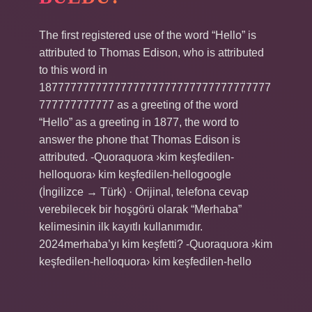
The first registered use of the word “Hello” is
attributed to Thomas Edison, who is attributed
to this word in
1877777777777777777777777777777777777
777777777777 as a greeting of the word
“Hello” as a greeting in 1877, the word to
answer the phone that Thomas Edison is
attributed. -Quoraquora ›kim keşfedilen-
helloquora› kim keşfedilen-hellogoogle
(İngilizce → Türk) · Orijinal, telefona cevap
verebilecek bir hoşgörü olarak “Merhaba”
kelimesinin ilk kayıtlı kullanımıdır.
2024merhaba’yı kim keşfetti? -Quoraquora ›kim
keşfedilen-helloquora› kim keşfedilen-hello