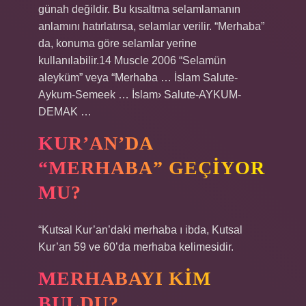
günah değildir. Bu kısaltma selamlamanın
anlamını hatırlatırsa, selamlar verilir. “Merhaba”
da, konuma göre selamlar yerine
kullanılabilir.14 Muscle 2006 “Selamün
aleyküm” veya “Merhaba … İslam Salute-
Aykum-Semeek … İslam› Salute-AYKUM-
DEMAK …
KUR’AN’DA
“MERHABA” GEÇIYOR
MU?
“Kutsal Kur’an’daki merhaba ı ibda, Kutsal
Kur’an 59 ve 60’da merhaba kelimesidir.
MERHABAYI KIM
BULDU?