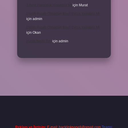
3 Aylık Hamilelik Hissedilir Mi
için
Murat
Eşinin Rızası Olmadan Ikinci Evlilik Yapabilir Mi
için
admin
Eşinin Rızası Olmadan Ikinci Evlilik Yapabilir Mi
için
Okan
Haşat Nedir Tdk
için
admin
la
Reklam ve İletişim:
E-mail:
backlinkpaneli@gmail.com
Teams: