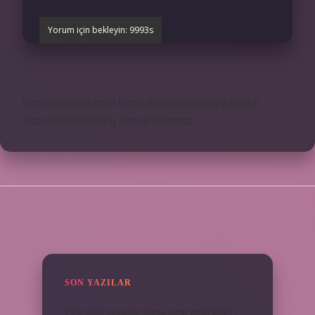
https://obirsite.com
https://beysanmobilya.com.tr
https://bastdebriyaj.com.tr
Sitemap
SIDEBAR
SON YAZILAR
Yıllık geliri ne kadar olursa vergi verilir 2024 ?