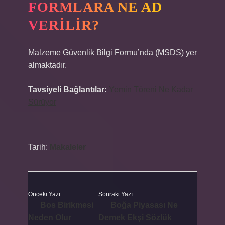
FORMLARA NE AD
VERILIR?
Malzeme Güvenlik Bilgi Formu’nda (MSDS) yer
almaktadır.
Tavsiyeli Bağlantılar:
Yemin Töreni Ne Kadar
Sürüyor
Tarih:
Makaleler
Önceki Yazı
Sonraki Yazı
Bos Birikmesi
Boğa Piyasası Ne
Neden Olur
Demek Ekşi Sözlük