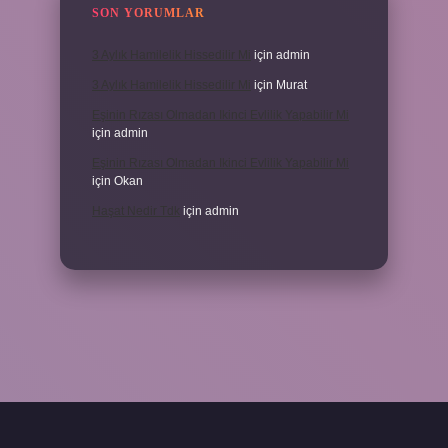
SON YORUMLAR
3 Aylık Hamilelik Hissedilir Mi
için
admin
3 Aylık Hamilelik Hissedilir Mi
için
Murat
Eşinin Rızası Olmadan Ikinci Evlilik Yapabilir Mi
için
admin
Eşinin Rızası Olmadan Ikinci Evlilik Yapabilir Mi
için
Okan
Haşat Nedir Tdk
için
admin
piabella