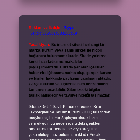
Reklam ve İletişim:
Skype:
live:.cid.575569c608265c69
Yasal Uyarı:
Bu internet sitesi, herhangi bir
marka, kurum veya şahıs şirketi ile hiçbir
bağlantısı bulunmamaktadır. Sitede yalnızca
kendi hazırladığımız makaleler
paylaşılmaktadır. Burada yer alan içerikler
haber niteliği taşımamakta olup, gerçek kurum
ve kişiler hakkında paylaşım yapılmamaktadır.
Gerçek kurum ve kişiler ile isim benzerlikleri
tamamen tesadüfidir. Sitemizdeki bilgiler
taslak halindedir ve tavsiye niteliği taşımazlar.
Sitemiz, 5651 Sayılı Kanun gereğince Bilgi
Teknolojileri ve İletişim Kurumu (BTK) tarafından
onaylanmış bir Yer Sağlayıcı olarak hizmet
vermektedir. Bu nedenle, sitedeki içerikleri
proaktif olarak denetleme veya araştırma
yükümlülüğümüz bulunmamaktadır. Ancak,