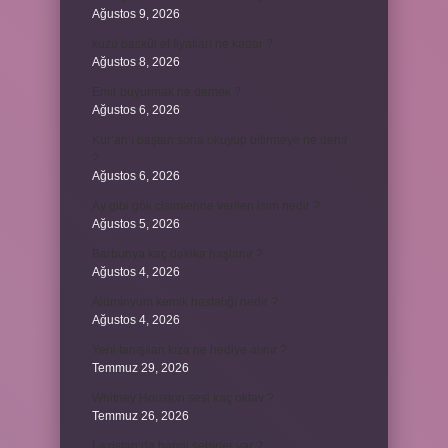
Ağustos 9, 2026
kuzu baskül et fiyatları ne kadar ?
Ağustos 8, 2026
Emir buyurmak ne demek ?
Ağustos 6, 2026
Kur’an’ı baştan sona okuyup bitirmeye ne denir
?
Ağustos 6, 2026
Ay gibi gök cisimlerine verilen isim nedir ?
Ağustos 5, 2026
Barbunya kaç dakika haşlanır ?
Ağustos 4, 2026
Alüminyum kemik hastalığı nedir ?
Ağustos 4, 2026
Yeni tanışılan kıza ne hediye alınır ?
Temmuz 29, 2026
Whitney Houston sesi kaç oktav ?
Temmuz 26, 2026
Lazistan’da hangi şehirler var ?