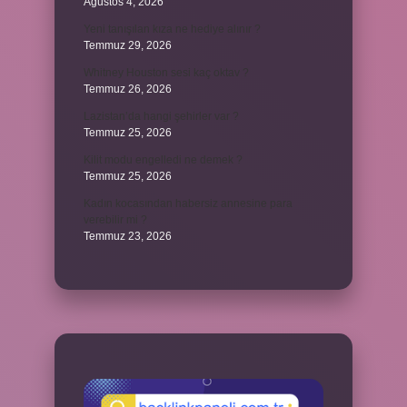
Ağustos 4, 2026
Yeni tanışılan kıza ne hediye alınır ?
Temmuz 29, 2026
Whitney Houston sesi kaç oktav ?
Temmuz 26, 2026
Lazistan’da hangi şehirler var ?
Temmuz 25, 2026
Kilit modu engelledi ne demek ?
Temmuz 25, 2026
Kadın kocasından habersiz annesine para
verebilir mi ?
Temmuz 23, 2026