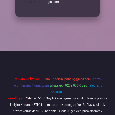
Haşat Nedir Tdk
için
admin
piabella
Reklam ve İletişim:
E-mail:
backlinkpaneli@gmail.com
Teams:
forumhizmeti@gmail.com
Whatsapp: 0262 606 0 726
Telegram:
@karabul
Yasal Uyarı:
Sitemiz, 5651 Sayılı Kanun gereğince Bilgi Teknolojileri ve
İletişim Kurumu (BTK) tarafından onaylanmış bir Yer Sağlayıcı olarak
hizmet vermektedir. Bu nedenle, sitedeki içerikleri proaktif olarak