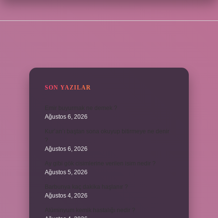
SIDEBAR
SON YAZILAR
Emir buyurmak ne demek ?
Ağustos 6, 2026
Kur’an’ı baştan sona okuyup bitirmeye ne denir
?
Ağustos 6, 2026
Ay gibi gök cisimlerine verilen isim nedir ?
Ağustos 5, 2026
Barbunya kaç dakika haşlanır ?
Ağustos 4, 2026
Alüminyum kemik hastalığı nedir ?