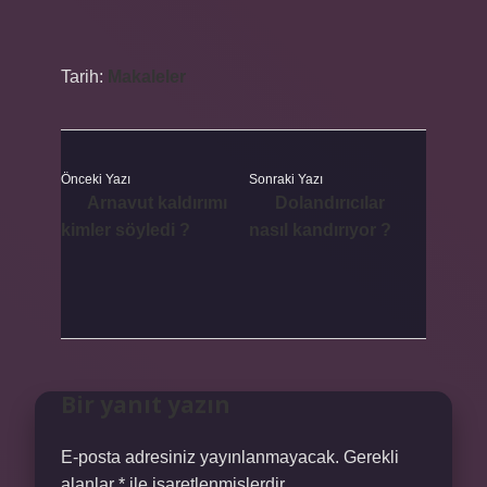
Tarih:
Makaleler
Önceki Yazı
Sonraki Yazı
Arnavut kaldırımı
Dolandırıcılar
kimler söyledi ?
nasıl kandırıyor ?
Bir yanıt yazın
E-posta adresiniz yayınlanmayacak.
Gerekli
alanlar
*
ile işaretlenmişlerdir