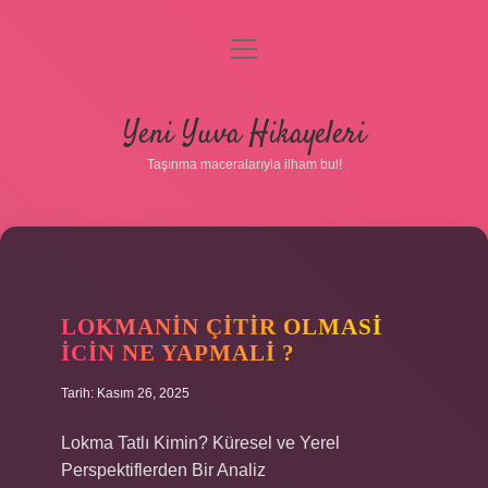
menüyü
aç
Anasayfa
Yeni Yuva Hikayeleri
Gizlilik Politikası
Taşınma maceralarıyla ilham bul!
Yasal Uyarı
Hakkımızda
LOKMANIN ÇITIR OLMASI
ICIN NE YAPMALI ?
Tarih: Kasım 26, 2025
Lokma Tatlı Kimin? Küresel ve Yerel
Perspektiflerden Bir Analiz