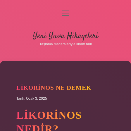
menüyü
aç
Anasayfa
Yeni Yuva Hikayeleri
Gizlilik Politikası
Taşınma maceralarıyla ilham bul!
Yasal Uyarı
Hakkımızda
LIKORINOS NE DEMEK
Tarih: Ocak 3, 2025
LIKORINOS
NEDIR?