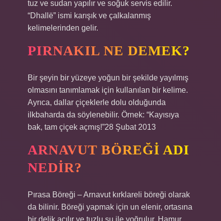
tuz ve sudan yapılır ve soğuk servis edilir.
“Dhallë” ismi karışık ve çalkalanmış
kelimelerinden gelir.
PIRNAKIL NE DEMEK?
Bir şeyin bir yüzeye yoğun bir şekilde yayılmış
olmasını tanımlamak için kullanılan bir kelime.
Ayrıca, dallar çiçeklerle dolu olduğunda
ilkbaharda da söylenebilir. Örnek: “Kayısıya
bak, tam çiçek açmış!”28 Şubat 2013
ARNAVUT BÖREĞI ADI
NEDIR?
Pırasa Böreği – Arnavut kırklareli böreği olarak
da bilinir. Böreği yapmak için un elenir, ortasına
bir delik açılır ve tuzlu su ile yoğrulur. Hamur