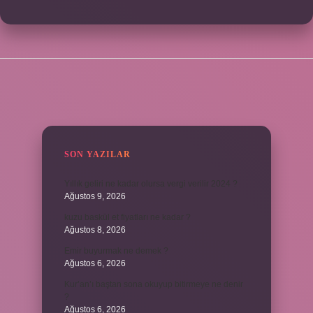
SIDEBAR
SON YAZILAR
Yıllık geliri ne kadar olursa vergi verilir 2024 ?
Ağustos 9, 2026
kuzu baskül et fiyatları ne kadar ?
Ağustos 8, 2026
Emir buyurmak ne demek ?
Ağustos 6, 2026
Kur’an’ı baştan sona okuyup bitirmeye ne denir
?
Ağustos 6, 2026