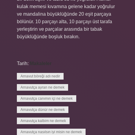
kulak memesi kıvamına gelene kadar yoğrulur
ve mandalina büyüklüğünde 20 eşit parçaya
bölünür. 10 parçayı alta, 10 parçayı üst tarafa
yerleştirin ve parçalar arasında bir tabak
büyüklüğünde boşluk bırakın.
Tarih:
Makaleler
Arnavut böreği adı nedir
Arnavutça ayran ne demek
Arnavutça canımın içi ne demek
Arnavutça dünür ne demek
Arnavutça kalbim ne demek
Arnavutça nasılsın iyi misin ne demek