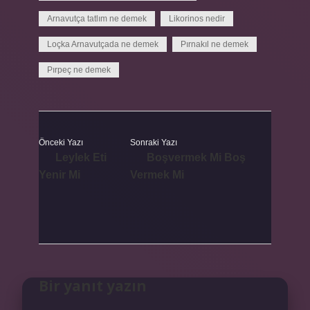
Arnavutça tatlım ne demek
Likorinos nedir
Loçka Arnavutçada ne demek
Pırnakıl ne demek
Pırpeç ne demek
Önceki Yazı
Sonraki Yazı
Leylek Eti
Boşvermek Mi Boş
Yenir Mi
Vermek Mi
Bir yanıt yazın