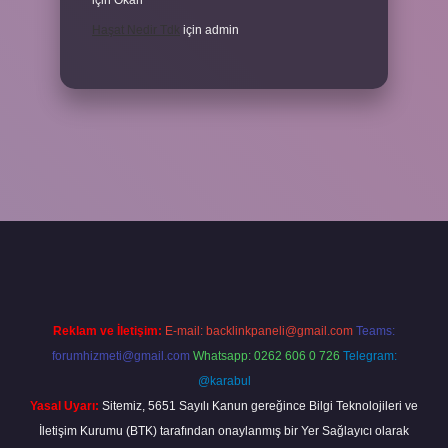
için
Okan
Haşat Nedir Tdk
için
admin
piabella
Reklam ve İletişim:
E-mail:
backlinkpaneli@gmail.com
Teams:
forumhizmeti@gmail.com
Whatsapp: 0262 606 0 726
Telegram:
@karabul
Yasal Uyarı:
Sitemiz, 5651 Sayılı Kanun gereğince Bilgi Teknolojileri ve
İletişim Kurumu (BTK) tarafından onaylanmış bir Yer Sağlayıcı olarak