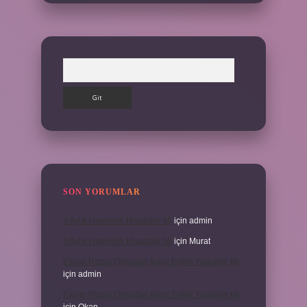
Arama
SON YORUMLAR
3 Aylık Hamilelik Hissedilir Mi
için
admin
3 Aylık Hamilelik Hissedilir Mi
için
Murat
Eşinin Rızası Olmadan Ikinci Evlilik Yapabilir Mi
için
admin
Eşinin Rızası Olmadan Ikinci Evlilik Yapabilir Mi