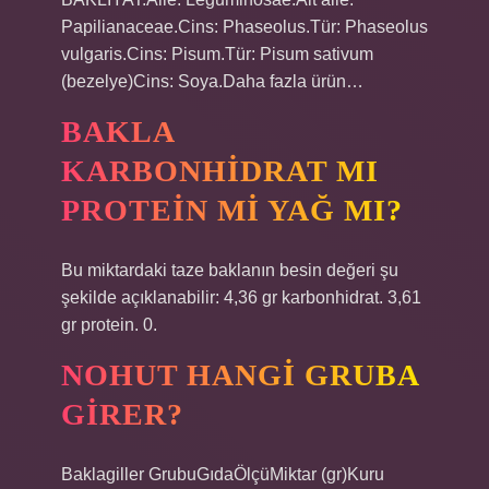
Papilianaceae.Cins: Phaseolus.Tür: Phaseolus
vulgaris.Cins: Pisum.Tür: Pisum sativum
(bezelye)Cins: Soya.Daha fazla ürün…
BAKLA
KARBONHIDRAT MI
PROTEIN MI YAĞ MI?
Bu miktardaki taze baklanın besin değeri şu
şekilde açıklanabilir: 4,36 gr karbonhidrat. 3,61
gr protein. 0.
NOHUT HANGI GRUBA
GIRER?
Baklagiller GrubuGıdaÖlçüMiktar (gr)Kuru