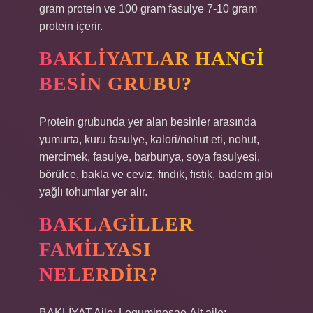
gram protein ve 100 gram fasulye 7-10 gram
protein içerir.
BAKLIYATLAR HANGI
BESIN GRUBU?
Protein grubunda yer alan besinler arasında
yumurta, kuru fasulye, kalori/nohut eti, nohut,
mercimek, fasulye, barbunya, soya fasulyesi,
börülce, bakla ve ceviz, fındık, fıstık, badem gibi
yağlı tohumlar yer alır.
BAKLAGILLER
FAMILYASI
NELERDIR?
BAKLİYAT.Aile: Leguminosae.Alt aile: