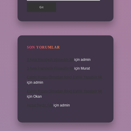
SON YORUMLAR
3 Aylık Hamilelik Hissedilir Mi
için
admin
3 Aylık Hamilelik Hissedilir Mi
için
Murat
Eşinin Rızası Olmadan Ikinci Evlilik Yapabilir Mi
için
admin
Eşinin Rızası Olmadan Ikinci Evlilik Yapabilir Mi
için
Okan
Haşat Nedir Tdk
için
admin