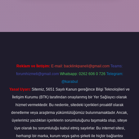
la
Reklam ve İletişim:
E-mail:
backlinkpaneli@gmail.com
Teams:
forumhizmeti@gmail.com
Whatsapp: 0262 606 0 726
Telegram:
@karabul
Yasal Uyarı:
Sitemiz, 5651 Sayılı Kanun gereğince Bilgi Teknolojileri ve
İletişim Kurumu (BTK) tarafından onaylanmış bir Yer Sağlayıcı olarak
hizmet vermektedir. Bu nedenle, sitedeki içerikleri proaktif olarak
denetleme veya araştırma yükümlülüğümüz bulunmamaktadır. Ancak,
üyelerimiz yazdıkları içeriklerin sorumluluğunu taşımakta olup, siteye
üye olarak bu sorumluluğu kabul etmiş sayılırlar. Bu internet sitesi,
herhangi bir marka, kurum veya şahıs şirketi ile hiçbir bağlantısı