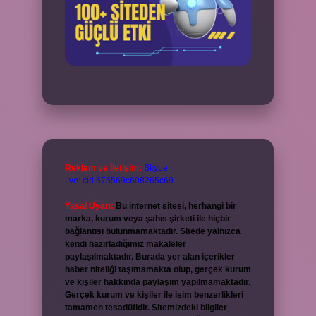
Reklam ve İletişim:
Skype:
live:.cid.575569c608265c69
Yasal Uyarı:
Bu internet sitesi, herhangi bir
marka, kurum veya şahıs şirketi ile hiçbir
bağlantısı bulunmamaktadır. Sitede yalnızca
kendi hazırladığımız makaleler
paylaşılmaktadır. Burada yer alan içerikler
haber niteliği taşımamakta olup, gerçek kurum
ve kişiler hakkında paylaşım yapılmamaktadır.
Gerçek kurum ve kişiler ile isim benzerlikleri
tamamen tesadüfidir. Sitemizdeki bilgiler