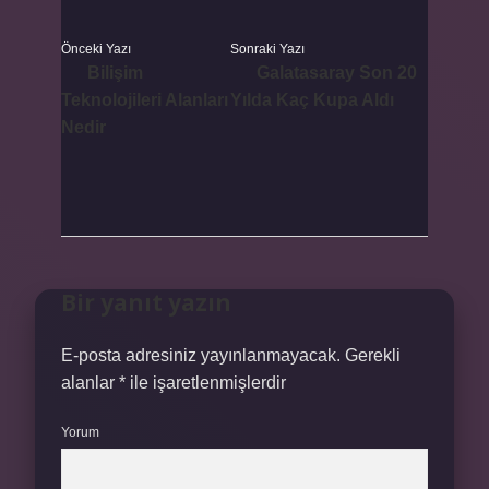
Önceki Yazı
Sonraki Yazı
Bilişim
Galatasaray Son 20
Teknolojileri Alanları
Yılda Kaç Kupa Aldı
Nedir
Bir yanıt yazın
E-posta adresiniz yayınlanmayacak.
Gerekli
alanlar
*
ile işaretlenmişlerdir
Yorum