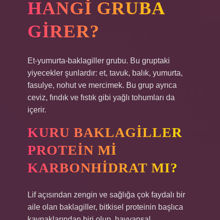
HANGI GRUBA
GIRER?
Et-yumurta-baklagiller grubu. Bu gruptaki
yiyecekler şunlardır: et, tavuk, balık, yumurta,
fasulye, nohut ve mercimek. Bu grup ayrıca
ceviz, fındık ve fıstık gibi yağlı tohumları da
içerir.
KURU BAKLAGILLER
PROTEIN MI
KARBONHIDRAT MI?
Lif açısından zengin ve sağlığa çok faydalı bir
aile olan baklagiller, bitkisel proteinin başlıca
kaynaklarından biri olup, hayvansal