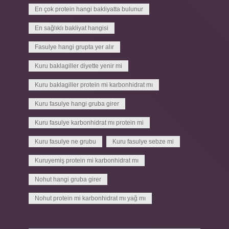
En çok protein hangi bakliyatta bulunur
En sağlıklı bakliyat hangisi
Fasulye hangi grupta yer alır
Kuru baklagiller diyette yenir mi
Kuru baklagiller protein mi karbonhidrat mı
Kuru fasulye hangi gruba girer
Kuru fasulye karbonhidrat mı protein mi
Kuru fasulye ne grubu
Kuru fasulye sebze mi
Kuruyemiş protein mi karbonhidrat mı
Nohut hangi gruba girer
Nohut protein mi karbonhidrat mı yağ mı