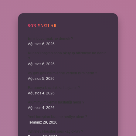
SIDEBAR
SON YAZILAR
Emir buyurmak ne demek ?
Ağustos 6, 2026
Kur’an’ı baştan sona okuyup bitirmeye ne denir
?
Ağustos 6, 2026
Ay gibi gök cisimlerine verilen isim nedir ?
Ağustos 5, 2026
Barbunya kaç dakika haşlanır ?
Ağustos 4, 2026
Alüminyum kemik hastalığı nedir ?
Ağustos 4, 2026
Yeni tanışılan kıza ne hediye alınır ?
Temmuz 29, 2026
Whitney Houston sesi kaç oktav ?