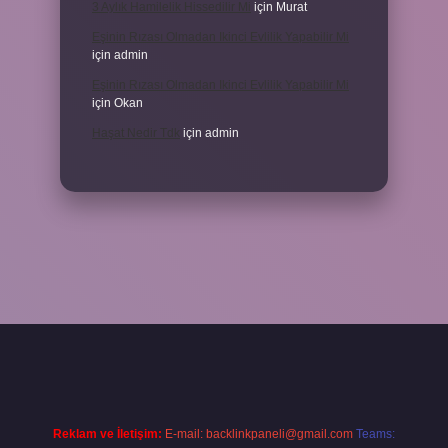
3 Aylık Hamilelik Hissedilir Mi
için
Murat
Eşinin Rızası Olmadan Ikinci Evlilik Yapabilir Mi
için
admin
Eşinin Rızası Olmadan Ikinci Evlilik Yapabilir Mi
için
Okan
Haşat Nedir Tdk
için
admin
piabella
Reklam ve İletişim:
E-mail:
backlinkpaneli@gmail.com
Teams: