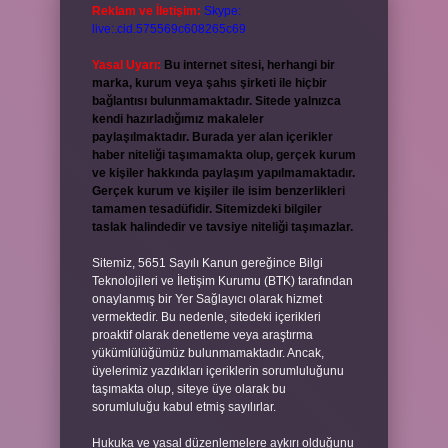
Reklam ve İletişim:
Skype:
live:.cid.575569c608265c69
Yasal Uyarı:
Bu internet sitesi, herhangi bir
marka, kurum veya şahıs şirketi ile hiçbir
bağlantısı bulunmamaktadır. Sitede yalnızca
kendi hazırladığımız makaleler
paylaşılmaktadır. Burada yer alan içerikler
haber niteliği taşımamakta olup, gerçek kurum
ve kişiler hakkında paylaşım yapılmamaktadır.
Gerçek kurum ve kişiler ile isim benzerlikleri
tamamen tesadüfidir. Sitemizdeki bilgiler
taslak halindedir ve tavsiye niteliği taşımazlar.
Sitemiz, 5651 Sayılı Kanun gereğince Bilgi
Teknolojileri ve İletişim Kurumu (BTK) tarafından
onaylanmış bir Yer Sağlayıcı olarak hizmet
vermektedir. Bu nedenle, sitedeki içerikleri
proaktif olarak denetleme veya araştırma
yükümlülüğümüz bulunmamaktadır. Ancak,
üyelerimiz yazdıkları içeriklerin sorumluluğunu
taşımakta olup, siteye üye olarak bu
sorumluluğu kabul etmiş sayılırlar.
Hukuka ve yasal düzenlemelere aykırı olduğunu