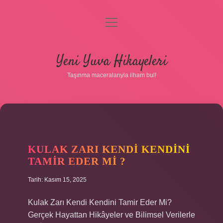
menüyü
aç
Anasayfa
Yeni Yuva Hikayeleri
Gizlilik Politikası
Taşınma maceralarıyla ilham bul!
Yasal Uyarı
Hakkımızda
KULAK ZARI KENDI KENDINI
TAMIR EDER MI ?
Tarih: Kasım 15, 2025
Kulak Zarı Kendi Kendini Tamir Eder Mi?
Gerçek Hayattan Hikâyeler ve Bilimsel Verilerle