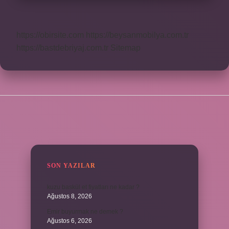
https://obirsite.com
https://beysanmobilya.com.tr
https://bastdebriyaj.com.tr
Sitemap
SIDEBAR
SON YAZILAR
kuzu baskül et fiyatları ne kadar ?
Ağustos 8, 2026
Emir buyurmak ne demek ?
Ağustos 6, 2026