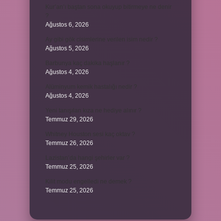
Kur’an’ı baştan sona okuyup bitirmeye ne denir
?
Ağustos 6, 2026
Ay gibi gök cisimlerine verilen isim nedir ?
Ağustos 5, 2026
Barbunya kaç dakika haşlanır ?
Ağustos 4, 2026
Alüminyum kemik hastalığı nedir ?
Ağustos 4, 2026
Yeni tanışılan kıza ne hediye alınır ?
Temmuz 29, 2026
Whitney Houston sesi kaç oktav ?
Temmuz 26, 2026
Lazistan’da hangi şehirler var ?
Temmuz 25, 2026
Kilit modu engelledi ne demek ?
Temmuz 25, 2026