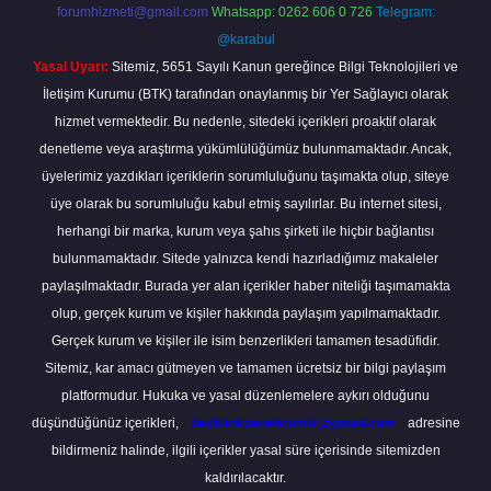
forumhizmeti@gmail.com
Whatsapp: 0262 606 0 726
Telegram:
@karabul
Yasal Uyarı:
Sitemiz, 5651 Sayılı Kanun gereğince Bilgi Teknolojileri ve
İletişim Kurumu (BTK) tarafından onaylanmış bir Yer Sağlayıcı olarak
hizmet vermektedir. Bu nedenle, sitedeki içerikleri proaktif olarak
denetleme veya araştırma yükümlülüğümüz bulunmamaktadır. Ancak,
üyelerimiz yazdıkları içeriklerin sorumluluğunu taşımakta olup, siteye
üye olarak bu sorumluluğu kabul etmiş sayılırlar. Bu internet sitesi,
herhangi bir marka, kurum veya şahıs şirketi ile hiçbir bağlantısı
bulunmamaktadır. Sitede yalnızca kendi hazırladığımız makaleler
paylaşılmaktadır. Burada yer alan içerikler haber niteliği taşımamakta
olup, gerçek kurum ve kişiler hakkında paylaşım yapılmamaktadır.
Gerçek kurum ve kişiler ile isim benzerlikleri tamamen tesadüfidir.
Sitemiz, kar amacı gütmeyen ve tamamen ücretsiz bir bilgi paylaşım
platformudur. Hukuka ve yasal düzenlemelere aykırı olduğunu
düşündüğünüz içerikleri,
backlinkpanelicomtr@gmail.com
adresine
bildirmeniz halinde, ilgili içerikler yasal süre içerisinde sitemizden
kaldırılacaktır.