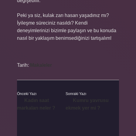
değişebilir.
Peki ya siz, kulak zarı hasarı yaşadınız mı?
İyileşme süreciniz nasıldı? Kendi
deneyimlerinizi bizimle paylaşın ve bu konuda
nasıl bir yaklaşım benimsediğinizi tartışalım!
Tarih:
Makaleler
Önceki Yazı
Sonraki Yazı
Kadın saat
Kumru yavrusu
markaları neler ?
ekmek yer mi ?