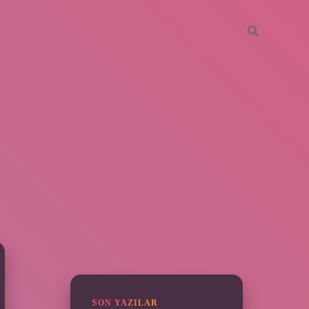
SIDEBAR
piabella
SON YAZILAR