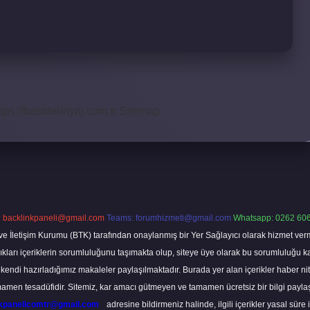
ttps://bastdebriyaj.com.tr
Sitemap
:
backlinkpaneli@gmail.com
Teams:
forumhizmeti@gmail.com
Whatsapp: 0262 606
ve İletişim Kurumu (BTK) tarafından onaylanmış bir Yer Sağlayıcı olarak hizmet verm
rı içeriklerin sorumluluğunu taşımakta olup, siteye üye olarak bu sorumluluğu kabul
a kendi hazırladığımız makaleler paylaşılmaktadır. Burada yer alan içerikler haber 
tamamen tesadüfidir. Sitemiz, kar amacı gütmeyen ve tamamen ücretsiz bir bilgi pay
nkpanelicomtr@gmail.com
adresine bildirmeniz halinde, ilgili içerikler yasal süre 