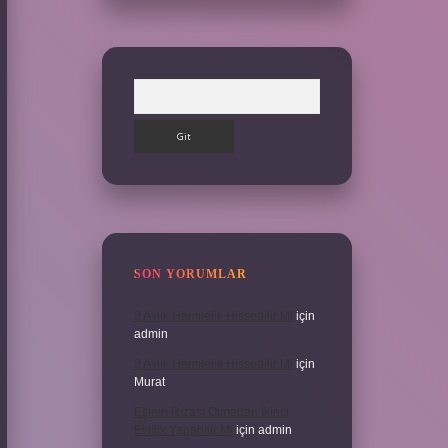
Arama
SON YORUMLAR
3 Aylık Hamilelik Hissedilir Mi
için
admin
3 Aylık Hamilelik Hissedilir Mi
için
Murat
Eşinin Rızası Olmadan Ikinci
Evlilik Yapabilir Mi
için
admin