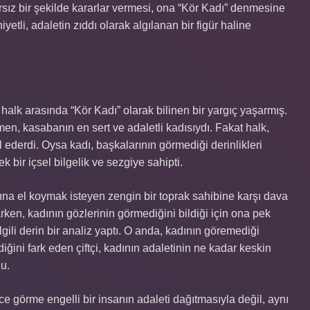
rsız bir şekilde kararlar vermesi, ona “Kör Kadı” denmesine
tli, adaletin zıddı olarak algılanan bir figür haline
alk arasında “Kör Kadı” olarak bilinen bir yargıç yaşarmış.
n, kasabanın en sert ve adaletli kadısıydı. Fakat halk,
l ederdi. Oysa kadı, başkalarının görmediği derinlikleri
k bir içsel bilgelik ve sezgiye sahipti.
rlasına el koymak isteyen zengin bir toprak sahibine karşı dava
karken, kadının gözlerinin görmediğini bildiği için ona pek
lgili derin bir analiz yaptı. O anda, kadının göremediği
iğini fark eden çiftçi, kadının adaletinin ne kadar keskin
du.
ce görme engelli bir insanın adaleti dağıtmasıyla değil, aynı