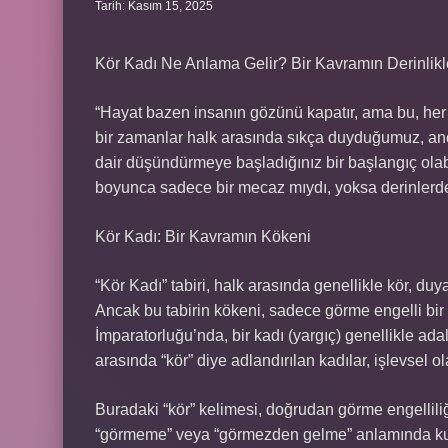
Tarih: Kasım 15, 2025
Kör Kadı Ne Anlama Gelir? Bir Kavramın Derinlikl
“Hayat bazen insanın gözünü kapatır, ama bu, her
bir zamanlar halk arasında sıkça duyduğumuz, a
dair düşündürmeye başladığınız bir başlangıç olabi
boyunca sadece bir mecaz mıydı, yoksa derinlerde
Kör Kadı: Bir Kavramın Kökeni
“Kör Kadı” tabiri, halk arasında genellikle kör, duya
Ancak bu tabirin kökeni, sadece görme engelli bir 
İmparatorluğu’nda, bir kadı (yargıç) genellikle ad
arasında “kör” diye adlandırılan kadılar, işlevsel ol
Buradaki “kör” kelimesi, doğrudan görme engelliliğ
“görmeme” veya “görmezden gelme” anlamında kulla