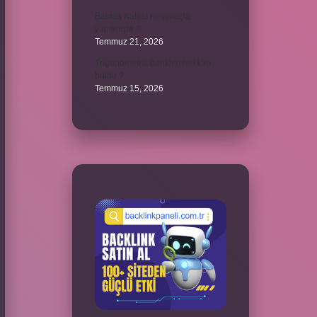
Bakras Kalesi ne amaçla
yapılmıştır ?
Temmuz 21, 2026
Trigonometrik denklemleri kim
buldu ?
Temmuz 15, 2026