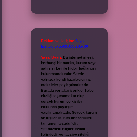
Reklam ve İletişim:
Skype:
live:.cid.575569c608265c69
Yasal Uyarı:
Bu internet sitesi,
herhangi bir marka, kurum veya
şahıs şirketi ile hiçbir bağlantısı
bulunmamaktadır. Sitede
yalnızca kendi hazırladığımız
makaleler paylaşılmaktadır.
Burada yer alan içerikler haber
niteliği taşımamakta olup,
gerçek kurum ve kişiler
hakkında paylaşım
yapılmamaktadır. Gerçek kurum
ve kişiler ile isim benzerlikleri
tamamen tesadüfidir.
Sitemizdeki bilgiler taslak
halindedir ve tavsiye niteliği