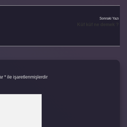
Sonraki Yazı
Küf küf ne demek ?
lar
*
ile işaretlenmişlerdir