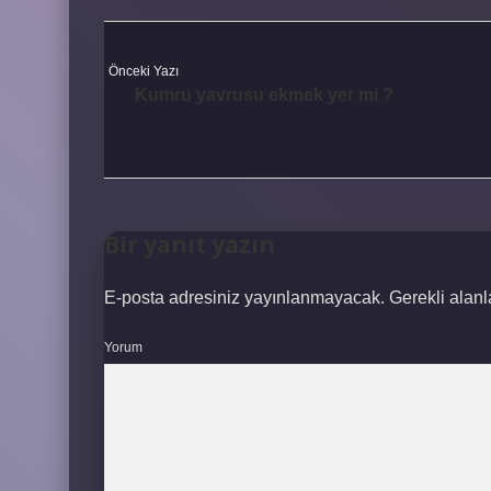
Önceki Yazı
Kumru yavrusu ekmek yer mi ?
Bir yanıt yazın
E-posta adresiniz yayınlanmayacak.
Gerekli alan
Yorum