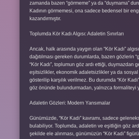
zamanda bazen “görmeme” ya da “duymama” durumla
Kadının görmemesi, ona sadece bedensel bir engel 
kazandırmıştır.
Toplumda Kör Kadı Algısı: Adaletin Sınırları
Ancak, halk arasında yaygın olan “Kör Kadı” algıs
dağıtılması gereken durumlarda, bazen gözlerin 
“Kör Kadı”, toplumun göz ardı ettiği, duymazdan ge
eşitsizlikler, ekonomik adaletsizlikler ya da sosyal
gösterilip karşılık verilmez. Bu durumda “Kör Kadı” 
göz önünde bulundurmadan, yalnızca formaliteyi ye
Adaletin Gözleri: Modern Yansımalar
Günümüzde, “Kör Kadı” kavramı, sadece geleneks
bulabiliyor. Toplumda, adaletin ve eşitliğin göz ar
şekilde ele alınması, günümüzün “Kör Kadı” figürü