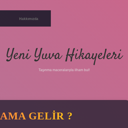
Hakkımızda
Yeni Yuva Hikayeleri
Taşınma maceralarıyla ilham bul!
AMA GELIR ?