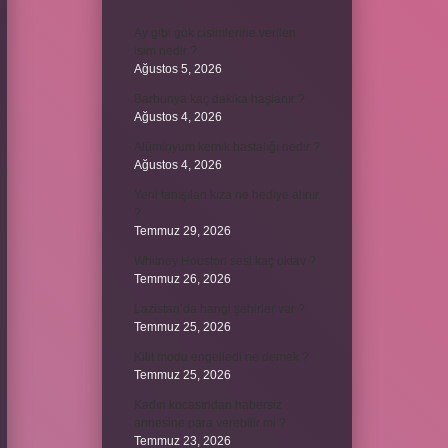
Ay gibi gök cisimlerine verilen
isim nedir ?
Ağustos 5, 2026
Barbunya kaç dakika haşlanır ?
Ağustos 4, 2026
Alüminyum kemik hastalığı nedir ?
Ağustos 4, 2026
Yeni tanışılan kıza ne hediye alınır
?
Temmuz 29, 2026
Whitney Houston sesi kaç oktav ?
Temmuz 26, 2026
Lazistan’da hangi şehirler var ?
Temmuz 25, 2026
Kilit modu engelledi ne demek ?
Temmuz 25, 2026
Kadın kocasından habersiz
annesine para verebilir mi ?
Temmuz 23, 2026