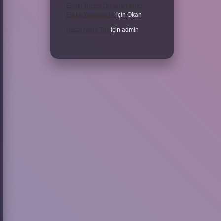
Eşinin Rızası Olmadan Ikinci
Evlilik Yapabilir Mi
için
Okan
Haşat Nedir Tdk
için
admin