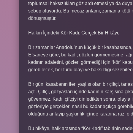
toplumsal haksızlıkları göz ardı etmesi ya da duya
sebep oluyordu. Bu mecaz anlamı, zamanla kötü niye
dönüşmüştür.
Halkın İçindeki Kör Kadı: Gerçek Bir Hikâye
Bir zamanlar Anadolu’nun küçük bir kasabasında, h
Efsaneye göre, bu kadı, gözleri görmemesine rağme
kadının adaletini, gözleri görmediği için “kör” kabu
görebilecek, her türlü olayı ve haksızlığı sezebilece
Bir gün, kasabanın ileri yaşlısı olan bir çiftçi, ta
açtı. Çiftçi, gözyaşları içinde kadının karşısına çı
güvenmez. Kadı, çiftçiyi dinledikten sonra, olayla i
gözleriyle gerçekleri nasıl bu kadar açıkça görebild
olduğunu anlayıp şaşkınlık içinde kararına razı ol
Bu hikâye, halk arasında “Kör Kadı” tabirinin sade