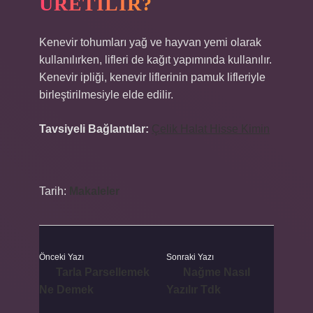
ÜRETILIR?
Kenevir tohumları yağ ve hayvan yemi olarak
kullanılırken, lifleri de kağıt yapımında kullanılır.
Kenevir ipliği, kenevir liflerinin pamuk lifleriyle
birleştirilmesiyle elde edilir.
Tavsiyeli Bağlantılar:
Çelik Halat Hisse Kimin
Tarih:
Makaleler
Önceki Yazı
Sonraki Yazı
Tarla Parsellemek
Nağme Nasıl
Ne Demek
Yazılır Tdk