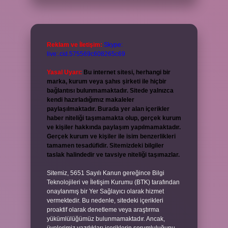
Reklam ve İletişim:
Skype:
live:.cid.575569c608265c69
Yasal Uyarı:
Bu internet sitesi, herhangi bir
marka, kurum veya şahıs şirketi ile hiçbir
bağlantısı bulunmamaktadır. Sitede yalnızca
kendi hazırladığımız makaleler
paylaşılmaktadır. Burada yer alan içerikler
haber niteliği taşımamakta olup, gerçek kurum
ve kişiler hakkında paylaşım yapılmamaktadır.
Gerçek kurum ve kişiler ile isim benzerlikleri
tamamen tesadüfidir. Sitemizdeki bilgiler
taslak halindedir ve tavsiye niteliği taşımazlar.
Sitemiz, 5651 Sayılı Kanun gereğince Bilgi
Teknolojileri ve İletişim Kurumu (BTK) tarafından
onaylanmış bir Yer Sağlayıcı olarak hizmet
vermektedir. Bu nedenle, sitedeki içerikleri
proaktif olarak denetleme veya araştırma
yükümlülüğümüz bulunmamaktadır. Ancak,