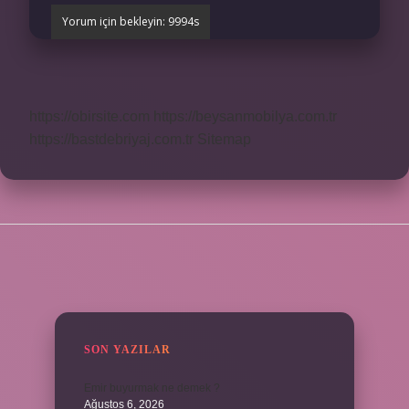
https://obirsite.com
https://beysanmobilya.com.tr
https://bastdebriyaj.com.tr
Sitemap
SIDEBAR
SON YAZILAR
Emir buyurmak ne demek ?
Ağustos 6, 2026