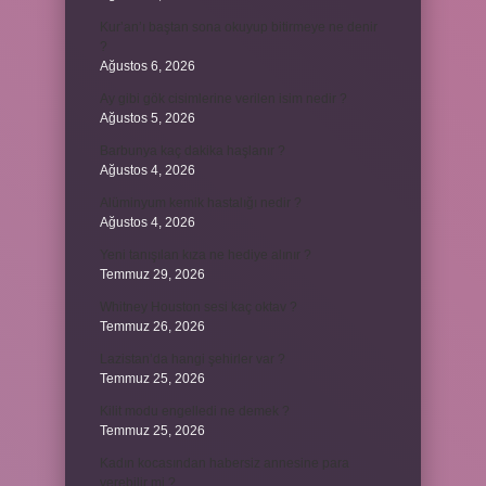
Kur’an’ı baştan sona okuyup bitirmeye ne denir
?
Ağustos 6, 2026
Ay gibi gök cisimlerine verilen isim nedir ?
Ağustos 5, 2026
Barbunya kaç dakika haşlanır ?
Ağustos 4, 2026
Alüminyum kemik hastalığı nedir ?
Ağustos 4, 2026
Yeni tanışılan kıza ne hediye alınır ?
Temmuz 29, 2026
Whitney Houston sesi kaç oktav ?
Temmuz 26, 2026
Lazistan’da hangi şehirler var ?
Temmuz 25, 2026
Kilit modu engelledi ne demek ?
Temmuz 25, 2026
Kadın kocasından habersiz annesine para
verebilir mi ?